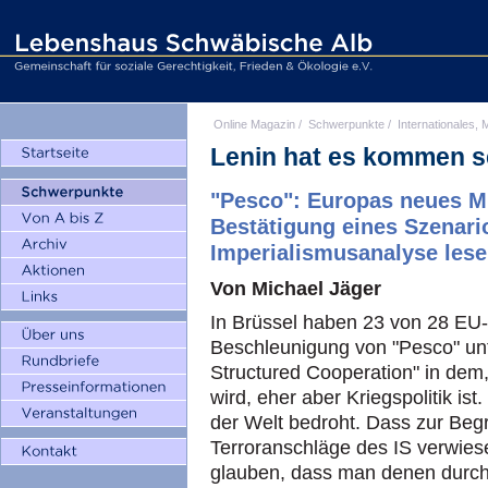
Online Magazin
/
Schwerpunkte
/
Internationales, M
Lenin hat es kommen 
"Pesco": Europas neues Mil
Bestätigung eines Szenari
Imperialismusanalyse lese
Von Michael Jäger
In Brüssel haben 23 von 28 EU-
Beschleunigung von "Pesco" un
Structured Cooperation" in dem,
wird, eher aber Kriegspolitik is
der Welt bedroht. Dass zur Beg
Terroranschläge des IS verwiese
glauben, dass man denen durch 