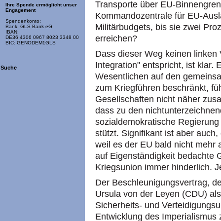
Transporte über EU-Binnengren
Ihre Spende ermöglicht unser
Engagement
Kommandozentrale für EU-Ausla
Spendenkonto:
Militärbudgets, bis sie zwei Pro
Bank: GLS Bank eG
IBAN:
erreichen?
DE36 4306 0967 8023 3348 00
BIC: GENODEM1GLS
Dass dieser Weg keinen linken 
Integration" entspricht, ist klar.
Suche
Wesentlichen auf den gemeinsa
zum Kriegführen beschränkt, fü
Gesellschaften nicht näher zus
dass zu den nichtunterzeichnen
sozialdemokratische Regierung s
stützt. Signifikant ist aber auch
weil es der EU bald nicht mehr
auf Eigenständigkeit bedachte 
Kriegsunion immer hinderlich. J
Der Beschleunigungsvertrag, de
Ursula von der Leyen (CDU) al
Sicherheits- und Verteidigungsuni
Entwicklung des Imperialismus zu