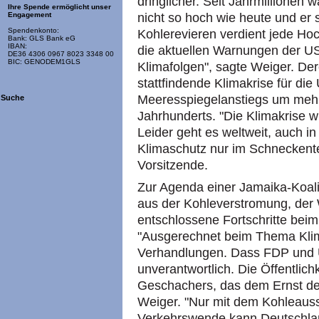
dringlicher. Seit Jahrmillionen
Ihre Spende ermöglicht unser
nicht so hoch wie heute und er st
Engagement
Spendenkonto:
Kohlerevieren verdient jede Ho
Bank: GLS Bank eG
IBAN:
die aktuellen Warnungen der U
DE36 4306 0967 8023 3348 00
BIC: GENODEM1GLS
Klimafolgen", sagte Weiger. Der
stattfindende Klimakrise für di
Meeresspiegelanstiegs um mehr
Suche
Jahrhunderts. "Die Klimakrise w
Leider geht es weltweit, auch i
Klimaschutz nur im Schneckente
Vorsitzende.
Zur Agenda einer Jamaika-Koali
aus der Kohleverstromung, der 
entschlossene Fortschritte bei
"Ausgerechnet beim Thema Klim
Verhandlungen. Dass FDP und U
unverantwortlich. Die Öffentlic
Geschachers, das dem Ernst der 
Weiger. "Nur mit dem Kohleaus
Verkehrswende kann Deutschland