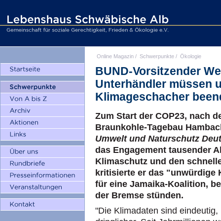
Online Magazin
/
Schwerpunkte
/
Ökologie
BUND-Vorsitzender Wei
Unterhändler müssen 
Klimageschacher been
Zum Start der COP23, nach d
Braunkohle-Tagebau Hambach,
Umwelt und Naturschutz Deu
das Engagement tausender Akt
Klimaschutz und den schnelle
kritisierte er das "unwürdig
für eine Jamaika-Koalition, b
der Bremse stünden.
"Die Klimadaten sind eindeutig,