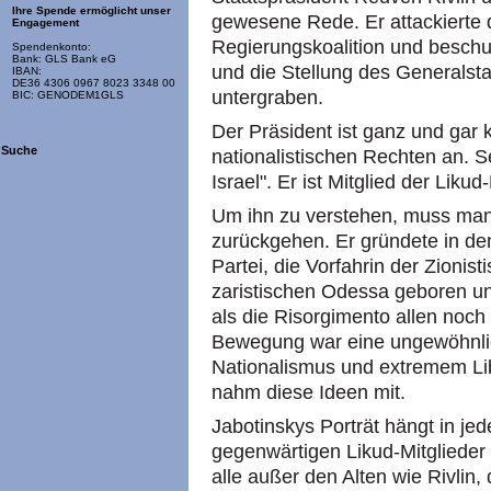
Ihre Spende ermöglicht unser
gewesene Rede. Er attackierte 
Engagement
Regierungskoalition und beschul
Spendenkonto:
Bank: GLS Bank eG
und die Stellung des Generalsta
IBAN:
DE36 4306 0967 8023 3348 00
untergraben.
BIC: GENODEM1GLS
Der Präsident ist ganz und gar k
Suche
nationalistischen Rechten an. S
Israel". Er ist Mitglied der Likud-
Um ihn zu verstehen, muss man
zurückgehen. Er gründete in de
Partei, die Vorfahrin der Zioni
zaristischen Odessa geboren und 
als die Risorgimento allen noch 
Bewegung war eine ungewöhnl
Nationalismus und extremem Li
nahm diese Ideen mit.
Jabotinskys Porträt hängt in je
gegenwärtigen Likud-Mitglieder
alle außer den Alten wie Rivlin, 