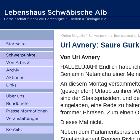
Online Magazin
/
Schwerpunkte
/
Internationales, M
Uri Avnery: Saure Gur
Von Uri Avnery
HALLELUJAH! Endlich habe ich 
Benjamin Netanjahu einer Meinu
An diesem Montag versammelte 
(gesegneten) Urlaub zu ihrer Wi
sind der Staatspräsident und de
eingeladen, eine Rede zu halten.
frommer Phrasen. Zum einen Oh
Dieses Mal nicht.
Neben dem Parlamentspräsident
Staatspräsident Reuven Rivlin un