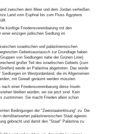
 Land zwischen dem Meer und dem Jordan verheißen.
ganze Land vom Euphrat bis zum Fluss Ägyptens
llt.
he künftige Friedensvereinbarung mit den
einer einzigen jüdischen Siedlung im
 zwischen israelischen und palästinensischen
n begrenzten Gebietsaustausch zur Grundlage haben
(Gruppen von Siedlungen nahe der Grünen Linie)
prechend großer Teil des israelischen Gebiets (zum
treifen) werde an Palästina abgetreten. Das würde
r" Siedlungen im Westjordanland, die im Allgemeinen
werden, mit Gewalt geräumt werden müssten.
 nach einer Friedensvereinbarung diese Inseln
stehen bleiben würden, wo sie jetzt sind. Kein
ls zustimmen. Sie macht Frieden allein schon
mmten Bedingungen der "Zweistaatenlösung" zu. Die
m demilitarisierten palästinensischen Staat agieren.
lung gebracht und damit den "Staat" Palästina zu