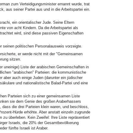
erman zum Verteidigungsminister ernannt wurde, trat
 aus seiner Partei aus und in die Arbeitspartei ein.
rachi, ein orientalischer Jude. Seine Eltern
nte von acht Kindern. Da die Arbeitspartei als
trachtet wird, sind diese passiven Eigenschaften
 seinen politischen Personalausweis vorzeigte.
versicherte, er werde nicht mit der "Gemeinsamen
rung sitzen.
er uneinige) Liste der arabischen Gemeinschaften in
iedlichen "arabischen" Parteien: die kommunistische
er aber auch einige Juden (darunter ein jüdischer
äkulare und nationalistische Balad-Partei und eine
chen Parteien sich zu einer gemeinsamen Liste
nken sie dem Genie des großen Araberhassers
 dass die drei Parteien klein waren, und beschloss,
Prozent-Hürde erhöhte. Aber anstatt einzeln zugrunde
zu überleben. Kein Zweifel: Ihre Liste repräsentiert
ürger Israels, die 20% der Gesamtbevölkerung
r fünfte Israeli ist Araber.