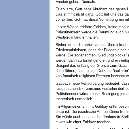
Frieden geben. Niemals.
Er erklärte, Gott habe Abraham das ganze
Das stimmt nicht ganz: Gott hat uns das 
verheißen. Gott hat diese Verheißung nie erfü
Letzte Woche erklärte Gabbay, keine möglic
Palästinensern werde die Räumung auch nur 
Westjordanland enthalten.
Bisher ist es die schweigende Übereinkunft
Friedensaktivisten, dass der Frieden eine
werde. Die sogenannten "Siedlungsblocks" 
werden dann zu Israel gehören und ein ents
Beispiel das entlang der Grenze zum Gaza-S
dazu führen, dass einige Dutzend "isolierte
von fanatisch-religiösen Rechten bewohnt 
Gabbays neue Verlautbarung bedeutet, dass
rassistischen Extremismus weiterhin dort be
Palästinenser würde dieser Bedingung jema
theoretisch unmöglich.
Im Allgemeinen stimmt Gabbay unter besti
erste ist: Die israelische Armee könne frei i
Sie würde auch entlang des Jordans in Stel
etwas wie einer Enklave machen.