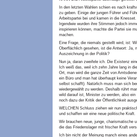
In den letzten Wahlen schien es nach kraft
zu geben. Einige der jungen Führer und Führ
Arbeitspartei bei und kamen in die Knesset.
Irgendwie wurden ihre Stimmen jedoch immer
inspirieren können, machte die Partei sie m
machen.
Eine Frage, die niemals gestellt wird, ist: 
Oberflächlich gesehen, ist die Antwort: Ja, n
Auszeichnung in der Politik?
Nun ja, daran zweifele ich. Die Existenz ei
Ich weiß das, weil ich zehn Jahre lang in d
Ort, man wird die ganze Zeit von Amtsdien
ein Büro und man hat überhaupt keine Veran
selbst schafft). Natürlich muss man sich be
wiedergewählt zu werden. Deshalb rührt ma
wild darauf ist, Minister zu werden, also ein
noch dazu der Kritik der Öffentlichkeit ausge
WELCHEN Schluss ziehen wir nun praktisch 
und schaffen wir eine neue politische Kraft.
Wir brauchen neue, junge, charismatische u
die das Friedenslager mit frischer Kraft ver
Ich bin nicht der Meinung manch eines ander