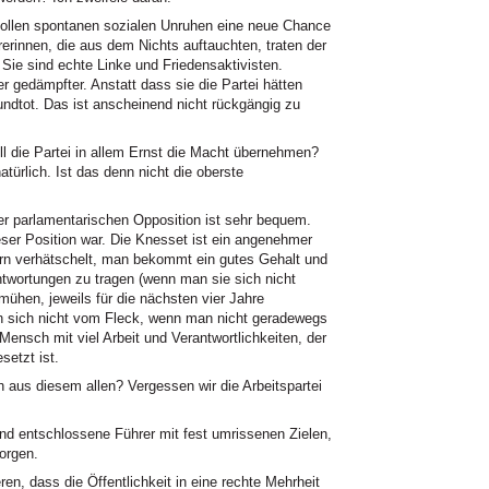
vollen spontanen sozialen Unruhen eine neue Chance
erinnen, die aus dem Nichts auftauchten, traten der
 Sie sind echte Linke und Friedensaktivisten.
 gedämpfter. Anstatt dass sie die Partei hätten
undtot. Das ist anscheinend nicht rückgängig zu
Will die Partei in allem Ernst die Macht übernehmen?
atürlich. Ist das denn nicht die oberste
ner parlamentarischen Opposition ist sehr bequem.
ieser Position war. Die Knesset ist ein angenehmer
ern verhätschelt, man bekommt ein gutes Gehalt und
twortungen zu tragen (wenn man sie sich nicht
mühen, jeweils für die nächsten vier Jahre
n sich nicht vom Fleck, wenn man nicht geradewegs
 Mensch mit viel Arbeit und Verantwortlichkeiten, der
setzt ist.
aus diesem allen? Vergessen wir die Arbeitspartei
nd entschlossene Führer mit fest umrissenen Zielen,
sorgen.
en, dass die Öffentlichkeit in eine rechte Mehrheit