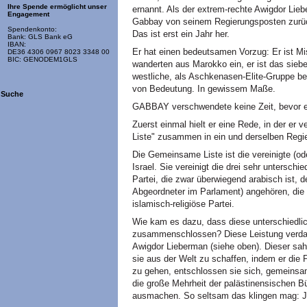
Ihre Spende ermöglicht unser
ernannt. Als der extrem-rechte Awigdor Lieb
Engagement
Gabbay von seinem Regierungsposten zurück,
Spendenkonto:
Das ist erst ein Jahr her.
Bank: GLS Bank eG
IBAN:
Er hat einen bedeutsamen Vorzug: Er ist Mis
DE36 4306 0967 8023 3348 00
BIC: GENODEM1GLS
wanderten aus Marokko ein, er ist das siebe
westliche, als Aschkenasen-Elite-Gruppe be
von Bedeutung. In gewissem Maße.
Suche
GABBAY verschwendete keine Zeit, bevor er
Zuerst einmal hielt er eine Rede, in der er 
Liste" zusammen in ein und derselben Regie
Die Gemeinsame Liste ist die vereinigte (od
Israel. Sie vereinigt die drei sehr untersch
Partei, die zwar überwiegend arabisch ist, d
Abgeordneter im Parlament) angehören, die s
islamisch-religiöse Partei.
Wie kam es dazu, dass diese unterschiedli
zusammenschlossen? Diese Leistung verda
Awigdor Lieberman (siehe oben). Dieser sah,
sie aus der Welt zu schaffen, indem er die 
zu gehen, entschlossen sie sich, gemeinsam 
die große Mehrheit der palästinensischen B
ausmachen. So seltsam das klingen mag: Jede