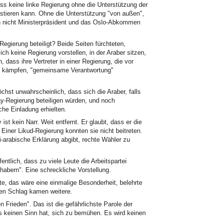
ss keine linke Regierung ohne die Unterstützung der
stieren kann. Ohne die Unterstützung "von außen",
n nicht Ministerpräsident und das Oslo-Abkommen
egierung beteiligt? Beide Seiten fürchteten,
ch keine Regierung vorstellen, in der Araber sitzen,
, dass ihre Vertreter in einer Regierung, die vor
 zu kämpfen, "gemeinsame Verantwortung"
öchst unwahrscheinlich, dass sich die Araber, falls
y-Regierung beteiligen würden, und noch
che Einladung erhielten.
st kein Narr. Weit entfernt. Er glaubt, dass er die
Einer Likud-Regierung konnten sie nicht beitreten.
i-arabische Erklärung abgibt, rechte Wähler zu
ntlich, dass zu viele Leute die Arbeitspartei
habern". Eine schreckliche Vorstellung.
 das wäre eine einmalige Besonderheit, belehrte
en Schlag kamen weitere.
n Frieden". Das ist die gefährlichste Parole der
es keinen Sinn hat, sich zu bemühen. Es wird keinen