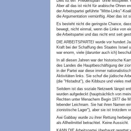
Dies ist ein "Friedensplan" ohne Mitspieler.
Aber all das ist nicht für arabische Ohren e
der Arbeitspartei geführte "Mitte-Links"-Koal
die Argumentation vernünftig. Aber das ist si
Es besteht nicht die geringste Chance, das
bewegt, nicht einmal, wenn die Linke von 
die Arbeitspartei und das nicht erst seit ge
DIE ARBEITSPARTEI wurde vor hundert Jahre
Kraft bei der Schaffung des Staates Israel un
war enorm, viele (darunter auch ich) beschul
In all diesen Jahren war der historische K
des Landes die Hauptbeschäftigung der zion
in der Partei war diese immer nationalistisch,
Aktivitäten links. Sie schuf die jüdische 
(die "Histadrut"), die Kibbuze und vieles meh
Seitdem ist das soziale Netzwerk längst ent
wurden aufgedeckt (hauptsächlich von mein
Rechten unter Menachem Begin 1977 die Mac
lebender Leichnam. Sie hat ihren Namen eini
zionistische Lager"), aber sie ist trotzdem
Awi Gabbay wurde zu ihrer Rettung herbeige
als Allheilmittel betrachtet. Keine Aussicht.
KANN DIE Arbeitspartei überhaupt gerettet 