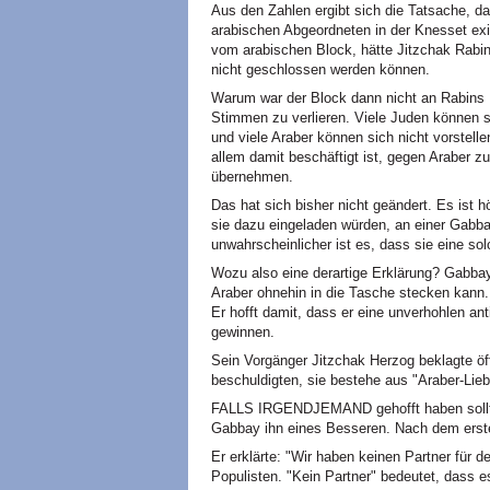
Aus den Zahlen ergibt sich die Tatsache, da
arabischen Abgeordneten in der Knesset exi
vom arabischen Block, hätte Jitzchak Rabi
nicht geschlossen werden können.
Warum war der Block dann nicht an Rabins R
Stimmen zu verlieren. Viele Juden können si
und viele Araber können sich nicht vorstellen
allem damit beschäftigt ist, gegen Araber
übernehmen.
Das hat sich bisher nicht geändert. Es ist h
sie dazu eingeladen würden, an einer Gabba
unwahrscheinlicher ist es, dass sie eine sol
Wozu also eine derartige Erklärung? Gabbay i
Araber ohnehin in die Tasche stecken kann. 
Er hofft damit, dass er eine unverhohlen ant
gewinnen.
Sein Vorgänger Jitzchak Herzog beklagte öffe
beschuldigten, sie bestehe aus "Araber-Lieb
FALLS IRGENDJEMAND gehofft haben sollte,
Gabbay ihn eines Besseren. Nach dem erst
Er erklärte: "Wir haben keinen Partner für de
Populisten. "Kein Partner" bedeutet, dass 