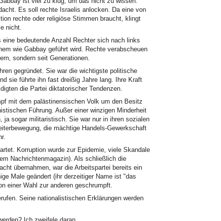
 Gabbay ist viel zu klug, um das nicht zu wissen.
rdacht. Es soll rechte Israelis anlocken. Da eine von
ition rechte oder religiöse Stimmen braucht, klingt
e nicht.
s eine bedeutende Anzahl Rechter sich nach links
einem wie Gabbay geführt wird. Rechte verabscheuen
stern, sondern seit Generationen.
n gegründet. Sie war die wichtigste politische
d sie führte ihn fast dreißig Jahre lang. Ihre Kraft
digten die Partei diktatorischer Tendenzen.
ampf mit dem palästinensischen Volk um den Besitz
istischen Führung. Außer einer winzigen Minderheit
 ja sogar militaristisch. Sie war nur in ihren sozialen
Arbeiterbewegung, die mächtige Handels-Gewerkschaft
r.
artet. Korruption wurde zur Epidemie, viele Skandale
em Nachrichtenmagazin). Als schließlich die
ht übernahmen, war die Arbeitspartei bereits ein
ge Male geändert (ihr derzeitiger Name ist "das
 von einer Wahl zur anderen geschrumpft.
rufen. Seine nationalistischen Erklärungen werden
werden? Ich zweifele daran.