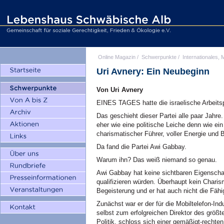
Online Magazin
/
Schwerpunkte
/
Internationales, M
Uri Avnery: Ein Neubeginn
Von Uri Avnery
EINES TAGES hatte die israelische Arbeitsp
Das geschieht dieser Partei alle paar Jahre. 
eher wie eine politische Leiche denn wie e
charismatischer Führer, voller Energie und 
Da fand die Partei Awi Gabbay.
Warum ihn? Das weiß niemand so genau.
Awi Gabbay hat keine sichtbaren Eigenschaf
qualifizieren würden. Überhaupt kein Charis
Begeisterung und er hat auch nicht die Fähi
Zunächst war er der für die Mobiltelefon-In
selbst zum erfolgreichen Direktor des größt
Politik, schloss sich einer gemäßigt-recht