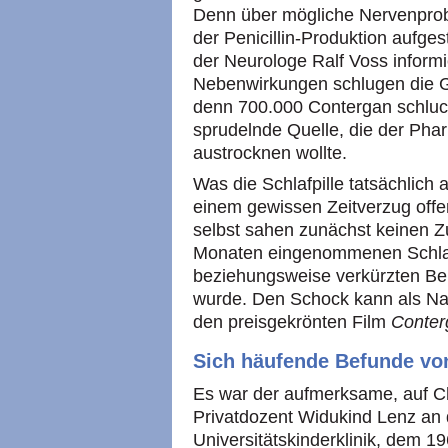
Denn über mögliche Nervenprob
der Penicillin-Produktion aufg
der Neurologe Ralf Voss inform
Nebenwirkungen schlugen die G
denn 700.000 Contergan schlu
sprudelnde Quelle, die der Phar
austrocknen wollte.
Was die Schlafpille tatsächlich a
einem gewissen Zeitverzug offen
selbst sahen zunächst keinen
Monaten eingenommenen Schlafm
beziehungsweise verkürzten Bei
wurde. Den Schock kann als N
den preisgekrönten Film
Conter
Sich häufende Befunde vo
Es war der aufmerksame, auf C
Privatdozent Widukind Lenz an
Universitätskinderklinik, dem 