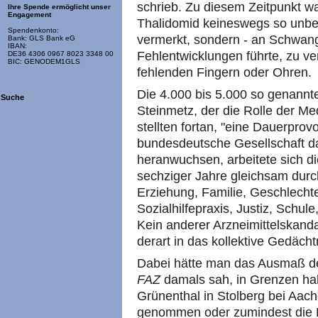
schrieb. Zu diesem Zeitpunkt wa
Ihre Spende ermöglicht unser
Engagement
Thalidomid keineswegs so unbe
Spendenkonto:
vermerkt, sondern - an Schwang
Bank: GLS Bank eG
IBAN:
Fehlentwicklungen führte, zu v
DE36 4306 0967 8023 3348 00
BIC: GENODEM1GLS
fehlenden Fingern oder Ohren.
Die 4.000 bis 5.000 so genannte
Suche
Steinmetz, der die Rolle der Med
stellten fortan, "eine Dauerprov
bundesdeutsche Gesellschaft da
heranwuchsen, arbeitete sich d
sechziger Jahre gleichsam durc
Erziehung, Familie, Geschlech
Sozialhilfepraxis, Justiz, Schu
Kein anderer Arzneimittelskanda
derart in das kollektive Gedächt
Dabei hätte man das Ausmaß der
FAZ
damals sah, in Grenzen hal
Grünenthal in Stolberg bei Aach
genommen oder zumindest die Re