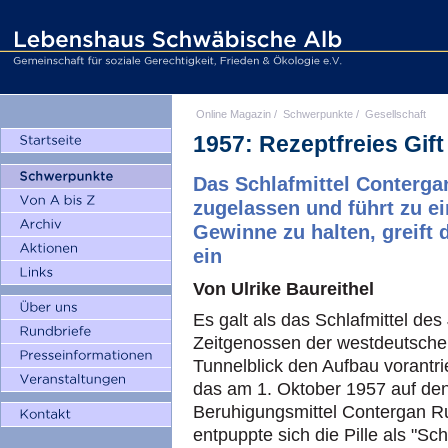
Online Magazin
/
Schwerpunkte
/
Gesellschaft
1957: Rezeptfreies Gift
Das Schlafmittel Conterga
zugelassen und führt zu e
Gewinne zu halten, greift d
ein
Von Ulrike Baureithel
Es galt als das Schlafmittel de
Zeitgenossen der westdeutschen
Tunnelblick den Aufbau vorantri
das am 1. Oktober 1957 auf den
Beruhigungsmittel Contergan 
entpuppte sich die Pille als "S