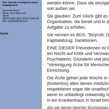
werden könne. Dass die einzige
Ihre Spende ermöglicht unser
Engagement
von außen sei.
Spendenkonto:
Bank: GLS Bank eG
Sie glauben: Zum Glück gibt es
IBAN:
DE36 4306 0967 8023 3348 00
Organisation, die bereit und in 
BIC: GENODEM1GLS
Aufgabe zu erfüllen.
Suche
Sie nennen es BDS: "Boycott, D
Kapitalabzug, Sanktionen.
EINE DIESER Freundinnen ist
ein Recht auf Kritik und Verzwei
Psychiaterin, Gründerin und jet
"Vereinigung Ärzte für Menschen
Einrichtung.
Die Ärzte gehen jede Woche in e
(kostenlos) allen denen medizin
respektieren sogar die israelis
wenn es unbedingt notwendig is
in ein Krankenhaus in Israel bri
Als wir letzte Woche Ruchamas 