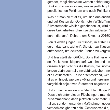
geredet, möglicherweise werden seither sogar
Dunkelziffer untergingen, was eigentlich gut
populistischen Politikern und auch Politike
Was tut man nicht alles, um sich Ausländer
und auf Kosten der Geflüchteten Wähler*in
Silvesternacht wirklich geschehen ist, wird
diese Unklarheiten führen zu den wildesten
durch die #nafri-Debatte um Silvester 2016
Von "Horden junger Flüchtlinge", in erster Li
durch das Land ziehen". Die sich zu Tausend
aufmachen, um deutsche Frauen zu vergewa
Und hier stellt der GRÜNE Boris Palmer ein
sei Dank, hineinkippen darf, was ihn und s
diesem Topf nicht nur die #nafris, die "norda
landen darin auch alle nordafrikanischen, n
alle Geflüchteten. Es ist erschreckend, wer
alles einfindet, wie viele völlig undifferenzi
vorgeblich objektives Statement abgeben 
Und immer reden sie von "den Flüchtlingen
Dass sich unter diesen Flüchtlingen, man d
Zusammenhang dann plötzlich nicht mehr un
fallen, sondern unter den Maßnahmen gegen
vernachlässigbar zu sein. Genauso wie die, 