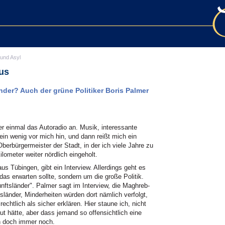
 und Asyl
us
nder? Auch der grüne Politiker Boris Palmer
er einmal das Autoradio an. Musik, interessante
ein wenig vor mich hin, und dann reißt mich ein
berbürgermeister der Stadt, in der ich viele Jahre zu
lometer weiter nördlich eingeholt.
us Tübingen, gibt ein Interview. Allerdings geht es
das erwarten sollte, sondern um die große Politik.
ftsländer". Palmer sagt im Interview, die Maghreb-
länder, Minderheiten würden dort nämlich verfolgt,
htlich als sicher erklären. Hier staune ich, nicht
ut hätte, aber dass jemand so offensichtlich eine
h doch immer noch.