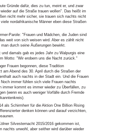
ute Gründe dafür, dies zu tun, meint er, und zwar
 wieder auf die Straße trauen wollen". Das heißt im
ßen nicht mehr sicher, sie trauen sich nachts nicht
zu viele nordafrikanische Männer eben diese Straßen
türmer-Parole: "Frauen und Mädchen, die Juden sind
s weit von sich weisen wird. Aber es zählt nicht
s man durch seine Äußerungen bewirkt.
rt und damals gab es jedes Jahr zu Walpurgis eine
m Motto: "Wir erobern uns die Nacht zurück."
nger Frauen begonnen, diese Tradition
zt am Abend des 30. April durch die Straßen der
enthalt auch nachts in der Stadt ein. Und die Frauen
. Noch immer fühlen sich viele Frauen nachts
ch immer kommt es immer wieder zu Überfällen, zu
ungen (wenn es auch weniger Vorfälle durch Fremde
ekanntenkreis).
4 als Schirmherr für die Aktion One Billion Rising
differenzierter denken können und darauf verzichten,
posaunen.
r Kölner Silvesternacht 2015/2016 gekommen ist,
n nachts unwohl, aber seither wird darüber wieder