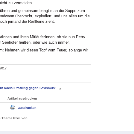
nicht zu vermeiden.
 rühren und gemeinsam bringt man die Suppe zum
endwann überkocht, explodiert, und uns allen um die
noch jemand die Reißleine zieht.
tInnen und ihren MitläuferInnen, ob sie nun Petry
r Seehofer heißen, oder wie auch immer.
em: Nehmen wir diesen Topf vom Feuer, solange wir
2017.
it Racial Profiling gegen Sexismus"
.
Artikel ausdrucken
ausdrucken
um Thema bzw. von