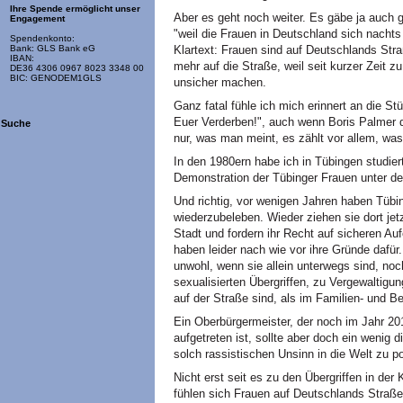
Ihre Spende ermöglicht unser
Aber es geht noch weiter. Es gäbe ja auch g
Engagement
"weil die Frauen in Deutschland sich nachts
Spendenkonto:
Klartext: Frauen sind auf Deutschlands Stra
Bank: GLS Bank eG
IBAN:
mehr auf die Straße, weil seit kurzer Zeit 
DE36 4306 0967 8023 3348 00
BIC: GENODEM1GLS
unsicher machen.
Ganz fatal fühle ich mich erinnert an die S
Euer Verderben!", auch wenn Boris Palmer da
Suche
nur, was man meint, es zählt vor allem, wa
In den 1980ern habe ich in Tübingen studie
Demonstration der Tübinger Frauen unter de
Und richtig, vor wenigen Jahren haben Tübi
wiederzubeleben. Wieder ziehen sie dort jet
Stadt und fordern ihr Recht auf sicheren Auf
haben leider nach wie vor ihre Gründe dafür
unwohl, wenn sie allein unterwegs sind, no
sexualisierten Übergriffen, zu Vergewaltig
auf der Straße sind, als im Familien- und B
Ein Oberbürgermeister, der noch im Jahr 201
aufgetreten ist, sollte aber doch ein wenig 
solch rassistischen Unsinn in die Welt zu 
Nicht erst seit es zu den Übergriffen in de
fühlen sich Frauen auf Deutschlands Straße