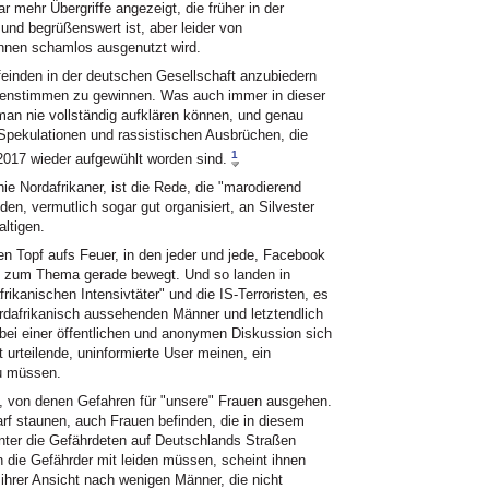
 mehr Übergriffe angezeigt, die früher in der
 und begrüßenswert ist, aber leider von
rinnen schamlos ausgenutzt wird.
feinden in der deutschen Gesellschaft anzubiedern
nenstimmen zu gewinnen. Was auch immer in dieser
 man nie vollständig aufklären können, und genau
 Spekulationen und rassistischen Ausbrüchen, die
1
/2017 wieder aufgewühlt worden sind.
nie Nordafrikaner, ist die Rede, die "marodierend
en, vermutlich sogar gut organisiert, an Silvester
ltigen.
en Topf aufs Feuer, in den jeder und jede, Facebook
ie zum Thema gerade bewegt. Und so landen in
frikanischen Intensivtäter" und die IS-Terroristen, es
ordafrikanisch aussehenden Männer und letztendlich
 bei einer öffentlichen und anonymen Diskussion sich
ert urteilende, uninformierte User meinen, ein
zu müssen.
", von denen Gefahren für "unsere" Frauen ausgehen.
arf staunen, auch Frauen befinden, die in diesem
ter die Gefährdeten auf Deutschlands Straßen
 die Gefährder mit leiden müssen, scheint ihnen
ihrer Ansicht nach wenigen Männer, die nicht