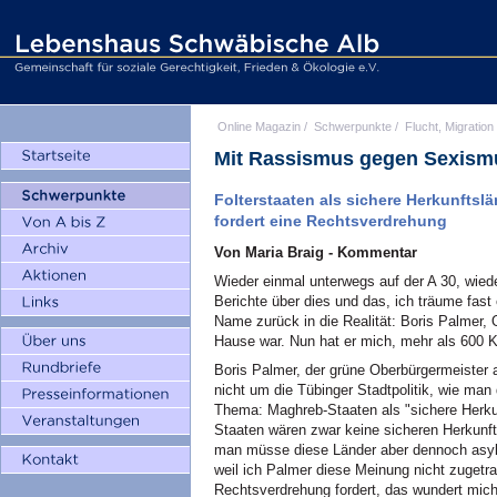
Online Magazin
/
Schwerpunkte
/
Flucht, Migration
Mit Rassismus gegen Sexism
Folterstaaten als sichere Herkunftslä
fordert eine Rechtsverdrehung
Von Maria Braig - Kommentar
Wieder einmal unterwegs auf der A 30, wied
Berichte über dies und das, ich träume fast 
Name zurück in die Realität: Boris Palmer, O
Hause war. Nun hat er mich, mehr als 600 Ki
Boris Palmer, der grüne Oberbürgermeister a
nicht um die Tübinger Stadtpolitik, wie man 
Thema: Maghreb-Staaten als "sichere Herkun
Staaten wären zwar keine sicheren Herkunfts
man müsse diese Länder aber dennoch asylrec
weil ich Palmer diese Meinung nicht zugetra
Rechtsverdrehung fordert, das wundert mic