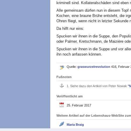
kriminell sind. Kollateralschäden sind eben 
Alle gemeinsam dürfen nun in diesem Topf
Kochen, eine braune Brühe entsteht, die irg
Ohren fliegt, wenn nicht in letzter Sekunde 
Da hilft nur eins:
Spucken wir ihnen in die Suppe, den Populis
oder Palmer, Kretschmann, de Maizière ode
Spucken wir ihnen in die Suppe und vor all
ihn noch anfassen können.
Quelle:
graswurzelrevolution
416, Februar 
Fußnoten
1.
Siehe dazu den Artikel von Peter Nowak
"M
Veröffentlicht am
25. Februar 2017
Weitere Artikel auf der Lebenshaus-WebSite z
Maria Braig