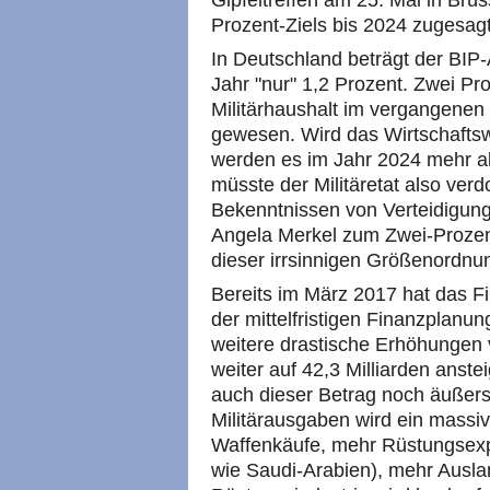
Gipfeltreffen am 25. Mai in Brü
Prozent-Ziels bis 2024 zugesagt
In Deutschland beträgt der BIP-A
Jahr "nur" 1,2 Prozent. Zwei Pr
Militärhaushalt im vergangenen 
gewesen. Wird das Wirtschaftswa
werden es im Jahr 2024 mehr als
müsste der Militäretat also ver
Bekenntnissen von Verteidigung
Angela Merkel zum Zwei-Prozent-
dieser irrsinnigen Größenordnu
Bereits im März 2017 hat das Fi
der mittelfristigen Finanzplan
weitere drastische Erhöhungen v
weiter auf 42,3 Milliarden anst
auch dieser Betrag noch äußerst
Militärausgaben wird ein massi
Waffenkäufe, mehr Rüstungsexpo
wie Saudi-Arabien), mehr Ausl