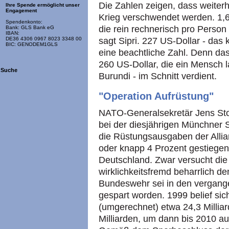
Die Zahlen zeigen, dass weiter
Ihre Spende ermöglicht unser
Engagement
Krieg verschwendet werden. 1,69
Spendenkonto:
die rein rechnerisch pro Person
Bank: GLS Bank eG
IBAN:
DE36 4306 0967 8023 3348 00
sagt Sipri. 227 US-Dollar - das k
BIC: GENODEM1GLS
eine beachtliche Zahl. Denn das 
260 US-Dollar, die ein Mensch l
Suche
Burundi - im Schnitt verdient.
"Operation Aufrüstung"
NATO-Generalsekretär Jens Sto
bei der diesjährigen Münchner S
die Rüstungsausgaben der Allia
oder knapp 4 Prozent gestiegen.
Deutschland. Zwar versucht die
wirklichkeitsfremd beharrlich d
Bundeswehr sei in den vergang
gespart worden. 1999 belief si
(umgerechnet) etwa 24,3 Millia
Milliarden, um dann bis 2010 au