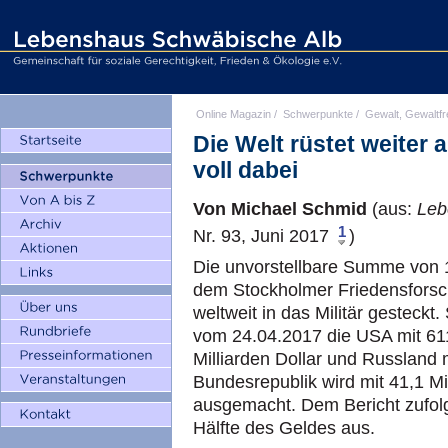
Online Magazin
/
Schwerpunkte
/
Gewalt, Gewaltfr
Die Welt rüstet weiter 
voll dabei
Von Michael Schmid
(aus:
Leb
1
Nr. 93, Juni 2017
)
Die unvorstellbare Summe von 1
dem Stockholmer Friedensforsch
weltweit in das Militär gesteckt. 
vom 24.04.2017 die USA mit 611 
Milliarden Dollar und Russland m
Bundesrepublik wird mit 41,1 Mil
ausgemacht. Dem Bericht zufolg
Hälfte des Geldes aus.