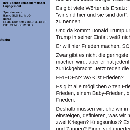
Ihre Spende ermöglicht unser
Engagement
Es gibt viele Wörter als Ersatz:
Spendenkonto:
"wir sind hier und sie sind dort
Bank: GLS Bank eG
IBAN:
zu nennen.
DE36 4306 0967 8023 3348 00
BIC: GENODEM1GLS
Und da kommt Donald Trump und
Trump in seiner Einfalt weiß nic
Suche
Er will hier Frieden machen. S
Zwar gibt es nicht die geringste
machen wird, aber er hat jedenf
zurückgebracht. Jetzt reden die
FRIEDEN? WAS ist Frieden?
Es gibt alle möglichen Arten Fr
Frieden, einem Baby-Frieden, b
Frieden.
Deshalb müssen wir, ehe wir in 
einsteigen, definieren, was wi
zwei Kriegen? Kriegsunlust? Ex
und Zäunen? Einen verlängerten