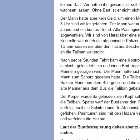
keinen Bart. Wir hatten ihn gewarnt, er soll
wachsen lassen. Ohne Bart ist er nicht sich
Der Mann hatte aber kein Geld, um einen Mo
3 Uhr sind wir losgefahren. Der Mann war a
Jeans und ein buntes Hemd. Alle Passagiere
abgewunken. Wir sind von Herat über eine s
Kontrolle war durch die afghanische Polizei.
Taliban wissen sie über den Hazara Bescheid
an die Taliban weitergibt.
Nach sechs Stunden Fahrt kam eine Kontrol
schlecht gekleidet sein und einen Bart trag
Männern getragen wird. Der Mann hatte sich
Mann zum Schutz gegeben hatte. Die Taliba
Hazara-Mann aus dem Bus geholt und ihn vo
alte Männer aus dem Bus die Taliban gebeten
Der Körper wurde da gelassen, den Kopf sol
die Taliban. Später warf der Busfahrer den
verfolgt, weil sie Schiiten sind. In Afghanis
geflohen. Pashtunen sind mit den Hazara ver
und verfolgen die Hazara.
Laut der Bundesregierung gelten aber zu
sicher.