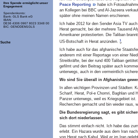
Ihre Spende ermöglicht unser
Peace Reporting
habe ich Fotoaufnahme
Engagement
an Kollegen bei BBC und Al-Jazeera verkauf
Spendenkonto:
später ohne meinen Namen erschienen.
Bank: GLS Bank eG
IBAN:
Ich habe 2012 für den Sender Asia TV auch
DE36 4306 0967 8023 3348 00
BIC: GENODEM1GLS
Herat gemacht, bei der mehrere Tausend A
Amerikaner protestierten. Die Taliban brannt
1
US-Botschaft in Herat anzünden.
Suche
Ich habe auch für das afghanische Staatsfer
anderem mit einer Reportage von einer Nied
Streitkräfte, bei der rund 400 Taliban getöt
gefilmt und den Beitrag später auch kommenti
unterwegs, auch in den vermeintlich sicher
Wo sind Sie überall in Afghanistan gewe
In allen wichtigen Provinzen und Städten: 
Scharif, Herat, Pol-e Chomri, Baghlan und H
Panzer unterwegs, weil es Kriegsgebiet ist.
Recherchen gemacht und bin wieder raus, we
Die Bundesregierung sagt, es gibt siche
sich dort niederlassen.
Das stimmt einfach nicht. Ich habe das zum
erlebt. Ein Hazara wurde aus dem Iran nac
von Herat nach Kabul. Weil er im Iran gelebt 