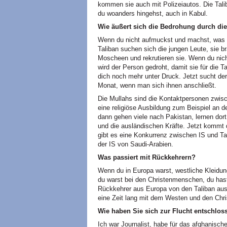
kommen sie auch mit Polizeiautos. Die Tali
du woanders hingehst, auch in Kabul.
Wie äußert sich die Bedrohung durch die
Wenn du nicht aufmuckst und machst, was d
Taliban suchen sich die jungen Leute, sie b
Moscheen und rekrutieren sie. Wenn du nich
wird der Person gedroht, damit sie für die T
dich noch mehr unter Druck. Jetzt sucht der 
Monat, wenn man sich ihnen anschließt.
Die Mullahs sind die Kontaktpersonen zwisc
eine religiöse Ausbildung zum Beispiel an der
dann gehen viele nach Pakistan, lernen dort
und die ausländischen Kräfte. Jetzt kommt 
gibt es eine Konkurrenz zwischen IS und Ta
der IS von Saudi-Arabien.
Was passiert mit Rückkehrern?
Wenn du in Europa warst, westliche Kleidung 
du warst bei den Christenmenschen, du hast 
Rückkehrer aus Europa von den Taliban au
eine Zeit lang mit dem Westen und den Chri
Wie haben Sie sich zur Flucht entschlos
Ich war Journalist, habe für das afghanisch