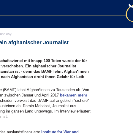
 und Asyl
 ein afghanischer Journalist
haftsviertel mit knapp 100 Toten wurde der für
 verschoben. Ein afghanischer Journalist
ghanistan ist - denn das BAMF lehnt Afghan*innen
nach Afghanistan droht ihnen Gefahr für Leib
ge (BAMF) lehnt Afghan*innen zu Tausenden ab. Von
gen zwischen Januar und April 2017
bekamen mehr
scheiden verweist das BAMF auf angeblich "sichere"
austeinen ab. Ramin Mohabat, Journalist aus
ung im ganzen Land unterwegs. Im Interview erläutert
 ist.
 das auslandsfinanzierte
Institute for War and