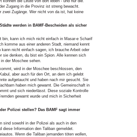
t können die Leute von dort leben - und nur die.
der Zugang in die Provinz ist streng bewacht.
ur zwei Zugänge. Wer nicht von da ist, hat keine
 Städte werden in BAMF-Bescheiden als sicher
bin, kann ich mich nicht einfach in Masar-e Scharif
 Ich komme aus einer anderen Stadt, niemand kennt
h kann nicht einfach sagen, ich brauche Arbeit oder
r sie denken, du bist ein Spion. Alle kennen sich
g in der Moschee sehen.
kommt, wird in der Moschee beschlossen, den
Kabul, aber auch für den Ort, an dem ich gelebt
nnte aufgetaucht und haben nach mir gesucht. Sie
 Nachbarn haben mich gewarnt. Die Gemeinschaft in
mmt und sich niederlässt. Diese soziale Kontrolle
 Fremden gewarnt wurde und mich in Sicherheit
 der Polizei stellen? Das BAMF sagt immer
an sind sowohl in der Polizei als auch in den
rd diese Information den Taliban gemeldet.
zeiautos. Wenn die Taliban jemanden töten wollen,