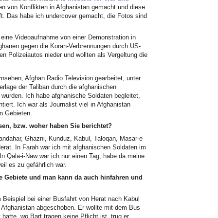
n von Konflikten in Afghanistan gemacht und diese
t. Das habe ich undercover gemacht, die Fotos sind
 eine Videoaufnahme von einer Demonstration in
fghanen gegen die Koran-Verbrennungen durch US-
en Polizeiautos nieder und wollten als Vergeltung die
nsehen, Afghan Radio Television gearbeitet, unter
erlage der Taliban durch die afghanischen
et wurden. Ich habe afghanische Soldaten begleitet,
ert. Ich war als Journalist viel in Afghanistan
en Gebieten.
sen, bzw. woher haben Sie berichtet?
Kandahar, Ghazni, Kunduz, Kabul, Taloqan, Masar-e
erat. In Farah war ich mit afghanischen Soldaten im
 In Qala-i-Naw war ich nur einen Tag, habe da meine
il es zu gefährlich war.
re Gebiete und man kann da auch hinfahren und
 Beispiel bei einer Busfahrt von Herat nach Kabul
h Afghanistan abgeschoben. Er wollte mit dem Bus
hatte, wo Bart tragen keine Pflicht ist, trug er