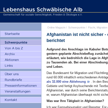
Online Magazin
/
Schwerpunkte
/
Flucht, Migration
Afghanistan ist nicht sicher -
berichtet
Aufgrund des Anschlags im Kabuler Botsc
gestern geplante Abschiebeflug zunächst
erläutert, wie bedrohlich die Lage in Af
zu Tausenden ab. Bei einer Abschiebung 
und Leben.
Das Bundesamt für Migration und Flüchtlin
rund 60.000 inhaltlich entschiedenen Anträ
als 32.000 eine Ablehnung
. In den Be
Gebiete und fertigt Asylsuchende mit Textb
Afghanistan, war durch seine Berichterstatt
er, warum Afghanistan überhaupt nicht sicher
Was war Ihre Tätigkeit in Afghanistan?
Ich war Fernsehjournalist und Reporter. Für