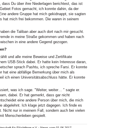
 dass Du über ihre Niederlagen berichtest, das ist
Gebiet Fotos gemacht, ich konnte dahin, da der
 Eine andere Gruppe hat mich gekidnappt, sie sagten
es hat mich frei bekommen. Die waren in seinem
haben die Taliban aber auch dort nach mir gesucht.
 Fremde in meine Straße gekommen und haben nach
nzwischen in eine andere Gegend gezogen.
gen?
hlt und alle meine Beweise und Zertifikate
inem USB-Stick dabei. Er hatte kein Interesse daran,
etscher sprach Pashtu, ich spreche Farsi. Er konnte
er hat eine abfällige Bemerkung über mich als
il ich einen Universitätsabschluss hätte. Er konnte
ssiert, was ich sage. "Weiter, weiter… " sagte er.
rn, dabei. Er hat gemerkt, dass gar nicht
entscheidet eine andere Person über mich, die mich
 abgelehnt. Ich klage jetzt dagegen. Ich finde es
. Nicht nur in meinem Fall, sondern auch bei vielen
 mit Menschenleben gespielt.
nschaft für Flüchtlinge e.V. - News vom 01.06.2017.