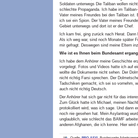
Soldaten unterwegs Die Taliban wollen nicht,
schlechte Propaganda. Ich habe im Taliban-
Vater meines Freundes bei den Taliban ist.
ich sei ein Spion. Der Vater meines Freund
Gebiet unterwegs und dort ist er der Chef.
Ich kam frei, ging zurück nach Herat. Dann 
Als ich weg war, sind noch Monate später
mir gefragt. Deswegen sind meine Eltern i
Wie ist es Ihnen beim Bundesamt ergan
Ich habe dem Anhörer meine Geschichte erzä
vorgelegt. Fotos und Videos hatte ich auf e
wollte die Dokumente nicht sehen. Der Dolm
nicht richtig Farsi sprechen. Der Dolmetsch
Tadschiken gemacht, ich sei so vornehm, we
auch nicht richtig Deutsch.
Der Anhörer hat sich gar nicht für das intere
Zum Glück hatte ich Michael, meinen Nachba
protokolliert wird, was ich sage. Und dann 
noch nie gesehen hat. Mein Asylantrag wurde
unglaublich, wie schlecht das BAMF arbeitet
anderen Afghanen, die ich kenne. Hier wird
Quelle:
PRO ASYL
Bundesweite Arbeitsgemei