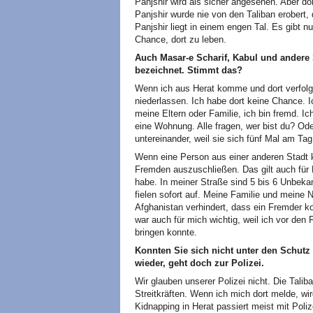
Panjshir wird als sicher angesehen. Aber dor
Panjshir wurde nie von den Taliban erobert, 
Panjshir liegt in einem engen Tal. Es gibt n
Chance, dort zu leben.
Auch Masar-e Scharif, Kabul und andere
bezeichnet. Stimmt das?
Wenn ich aus Herat komme und dort verfolgt 
niederlassen. Ich habe dort keine Chance.
meine Eltern oder Familie, ich bin fremd. Ic
eine Wohnung. Alle fragen, wer bist du? Ode
untereinander, weil sie sich fünf Mal am Ta
Wenn eine Person aus einer anderen Stadt 
Fremden auszuschließen. Das gilt auch für 
habe. In meiner Straße sind 5 bis 6 Unbeka
fielen sofort auf. Meine Familie und meine
Afghanistan verhindert, dass ein Fremder ko
war auch für mich wichtig, weil ich vor den
bringen konnte.
Konnten Sie sich nicht unter den Schutz
wieder, geht doch zur Polizei.
Wir glauben unserer Polizei nicht. Die Talib
Streitkräften. Wenn ich mich dort melde, wi
Kidnapping in Herat passiert meist mit Poli