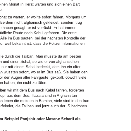
 einen Monat in Herat warten und sich einen Bart
er.
nat zu warten, er wollte sofort fahren. Morgens um
ußerdem nicht afghanisch gekleidet, sondern trug
 haben gesagt, er ist verrückt. Er hat immer
üdliche Route nach Kabul gefahren. Die erste
 Alle im Bus sagten, bei der nächsten Kontrolle der
, weil bekannt ist, dass die Polizei Informationen
le durch die Taliban. Man musste da am besten
en und einen Schal, so wie er von afghanischen
 nur mit einem Schal bedeckt, dem ihn ein alter
n wussten sofort, wo er im Bus saß. Sie haben den
r den Augen aller Fahrgäste geköpft, obwohl viele
 hatten, ihn nicht zu töten.
lten wir mit dem Bus nach Kabul fahren, forderten
 Kopf aus dem Bus. Hazara sind in Afghanistan
tan leben die meisten in Bamian, viele sind in den Iran
feindet, die Taliban und jetzt auch der IS bedrohen
m Beispiel Panjshir oder Masar-e Scharif als