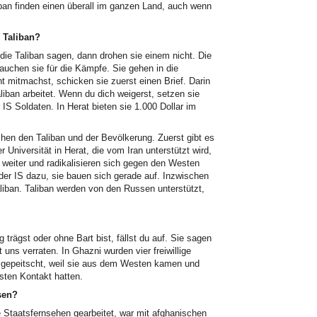
ban finden einen überall im ganzen Land, auch wenn
 Taliban?
ie Taliban sagen, dann drohen sie einem nicht. Die
rauchen sie für die Kämpfe. Sie gehen in die
t mitmachst, schicken sie zuerst einen Brief. Darin
aliban arbeitet. Wenn du dich weigerst, setzen sie
IS Soldaten. In Herat bieten sie 1.000 Dollar im
hen den Taliban und der Bevölkerung. Zuerst gibt es
 Universität in Herat, die vom Iran unterstützt wird,
 weiter und radikalisieren sich gegen den Westen
der IS dazu, sie bauen sich gerade auf. Inzwischen
liban. Taliban werden von den Russen unterstützt,
trägst oder ohne Bart bist, fällst du auf. Sie sagen
uns verraten. In Ghazni wurden vier freiwillige
sgepeitscht, weil sie aus dem Westen kamen und
sten Kontakt hatten.
sen?
e Staatsfernsehen gearbeitet, war mit afghanischen