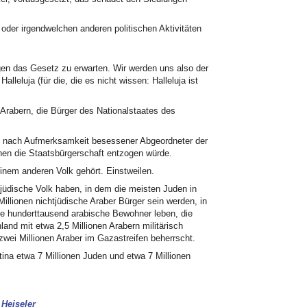
oder irgendwelchen anderen politischen Aktivitäten
gegen das Gesetz zu erwarten. Wir werden uns also der
lleluja (für die, die es nicht wissen: Halleluja ist
Arabern, die Bürger des Nationalstaates des
en nach Aufmerksamkeit besessener Abgeordneter der
nen die Staatsbürgerschaft entzogen würde.
einem anderen Volk gehört. Einstweilen.
 jüdische Volk haben, in dem die meisten Juden in
Millionen nichtjüdische Araber Bürger sein werden, in
ge hunderttausend arabische Bewohner leben, die
land mit etwa 2,5 Millionen Arabern militärisch
 zwei Millionen Araber im Gazastreifen beherrscht.
tina etwa 7 Millionen Juden und etwa 7 Millionen
 Heiseler