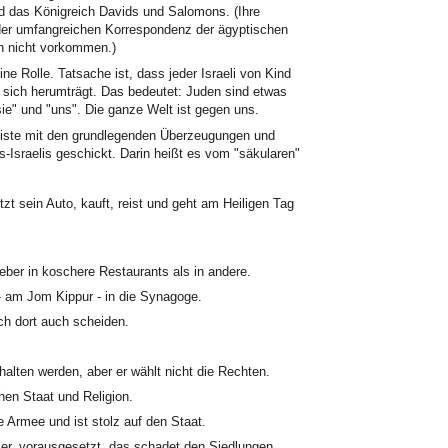
d das Königreich Davids und Salomons. (Ihre
n der umfangreichen Korrespondenz der ägyptischen
n nicht vorkommen.)
ne Rolle. Tatsache ist, dass jeder Israeli von Kind
t sich herumträgt. Das bedeutet: Juden sind etwas
ie" und "uns". Die ganze Welt ist gegen uns.
iste mit den grundlegenden Überzeugungen und
-Israelis geschickt. Darin heißt es vom "säkularen"
tzt sein Auto, kauft, reist und geht am Heiligen Tag
lieber in koschere Restaurants als in andere.
- am Jom Kippur - in die Synagoge.
ich dort auch scheiden.
halten werden, aber er wählt nicht die Rechten.
chen Staat und Religion.
ie Armee und ist stolz auf den Staat.
lker, vorausgesetzt, das schadet den Siedlungen