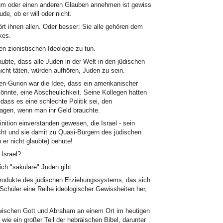
um oder einen anderen Glauben annehmen ist gewiss
de, ob er will oder nicht.
rt ihnen allen. Oder besser: Sie alle gehören dem
kes.
n zionistischen Ideologie zu tun.
ubte, dass alle Juden in der Welt in den jüdischen
icht täten, würden aufhören, Juden zu sein.
en-Gurion war die Idee, dass ein amerikanischer
könnte, eine Abscheulichkeit. Seine Kollegen hatten
ass es eine schlechte Politik sei, den
agen, wenn man ihr Geld brauchte.
inition einverstanden gewesen, die Israel - sein
cht und sie damit zu Quasi-Bürgern des jüdischen
 er nicht glaubte) behüte!
Israel?
lich "säkulare" Juden gibt.
 Produkte des jüdischen Erziehungssystems, das sich
r Schüler eine Reihe ideologischer Gewissheiten her,
wischen Gott und Abraham an einem Ort im heutigen
 wie ein großer Teil der hebräischen Bibel, darunter