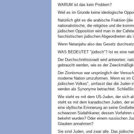
WARUM ist das kein Problem?
Weil es im Grunde keine ideologische Opposi
Natürlich gibt es die arabische Fraktion (die i
nationalistische, die religiöse und die kom
jüdischen Opposition wird man in der Cafete
faschistischen jüdischen Abgeordneten als 
Wenn Netanjahu also das Gesetz durchsetze
WAS BEDEUTET "jüdisch"? Ist es eine natio
Der Durchschnittsisraeli wird antworten: na
gebraucht werden, wie es der Zweckmäßigke
Der Zionismus war ursprünglich der Versuch,
moderne Nation umzuformen. Wenn es im Gese
jüdischen Volkes", umfasst das die Juden in 
werden als Synonyme betrachtet. Schließlich
Wie steht es mit dem US-Juden, der sich al
steht es mit dem kanadischen Juden, der ei
eine idyllische Erinnerung an seine Großel
schwarzen Südafrikaner, dessen Vorfahren 
bekehrt wurden? Oder einem russischen Jud
Glauben annahmen?
Sie sind Juden, und zwar alle. Das jüdische