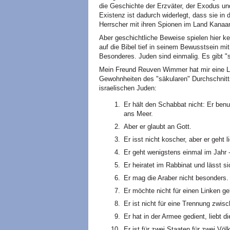
die Geschichte der Erzväter, der Exodus un
Existenz ist dadurch widerlegt, dass sie i
Herrscher mit ihren Spionen im Land Kanaa
Aber geschichtliche Beweise spielen hier kei
auf die Bibel tief in seinem Bewusstsein mi
Besonderes. Juden sind einmalig. Es gibt "s
Mein Freund Reuven Wimmer hat mir eine L
Gewohnheiten des "säkularen" Durchschnitts
israelischen Juden:
Er hält den Schabbat nicht: Er benu
ans Meer.
Aber er glaubt an Gott.
Er isst nicht koscher, aber er geht 
Er geht wenigstens einmal im Jahr 
Er heiratet im Rabbinat und lässt s
Er mag die Araber nicht besonders.
Er möchte nicht für einen Linken ge
Er ist nicht für eine Trennung zwis
Er hat in der Armee gedient, liebt d
Er ist für zwei Staaten für zwei Vö