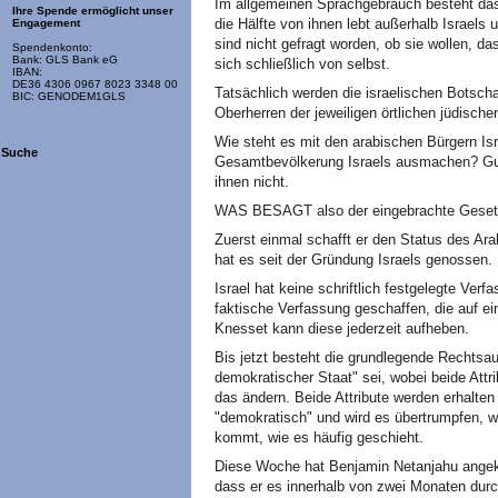
Im allgemeinen Sprachgebrauch besteht das 
Ihre Spende ermöglicht unser
die Hälfte von ihnen lebt außerhalb Israels
Engagement
sind nicht gefragt worden, ob sie wollen, das
Spendenkonto:
Bank: GLS Bank eG
sich schließlich von selbst.
IBAN:
DE36 4306 0967 8023 3348 00
Tatsächlich werden die israelischen Botschaft
BIC: GENODEM1GLS
Oberherren der jeweiligen örtlichen jüdisc
Wie steht es mit den arabischen Bürgern Is
Suche
Gesamtbevölkerung Israels ausmachen? Gut, 
ihnen nicht.
WAS BESAGT also der eingebrachte Geset
Zuerst einmal schafft er den Status des Ara
hat es seit der Gründung Israels genossen. H
Israel hat keine schriftlich festgelegte Ver
faktische Verfassung geschaffen, die auf ei
Knesset kann diese jederzeit aufheben.
Bis jetzt besteht die grundlegende Rechtsau
demokratischer Staat" sei, wobei beide Att
das ändern. Beide Attribute werden erhalten 
"demokratisch" und wird es übertrumpfen, 
kommt, wie es häufig geschieht.
Diese Woche hat Benjamin Netanjahu ange
dass er es innerhalb von zwei Monaten durc