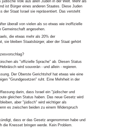
jüdische Volk aus allen Juden in der Welt. Mehr als
 und ist Bürger eines anderen Staates. Diese Juden
s der Staat Israel sie repräsentiert. Das versteht
er überall von vielen als so etwas wie inoffizielle
hen Gemeinschaft angesehen.
raels, die etwas mehr als 20% der
sie bleiben Staatsbürger, aber der Staat gehört
zesvorschlag?
bischen als "offizielle Sprache" ab. Diesen Status
ebräisch wird souverän - und allein - regieren.
fassung. Der Oberste Gerichtshof hat etwas wie eine
nigen "Grundgesetzen" ruht. Eine Mehrheit in der
ffassung darin, dass Israel ein "jüdischer und
ribute gleichen Status haben. Das neue Gesetz wird
bleiben, aber "jüdisch" wird wichtiger als
wenn es zwischen beiden zu einem Widerspruch
kündigt, dass er das Gesetz angenommen habe und
h die Knesset bringen werde. Kein Problem.