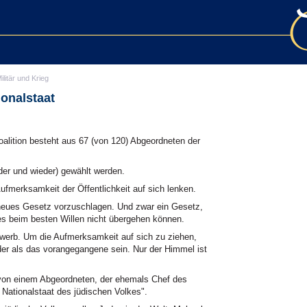
ilitär und Krieg
ionalstaat
ition besteht aus 67 (von 120) Abgeordneten der
er und wieder) gewählt werden.
fmerksamkeit der Öffentlichkeit auf sich lenken.
 neues Gesetz vorzuschlagen. Und zwar ein Gesetz,
es beim besten Willen nicht übergehen können.
ewerb. Um die Aufmerksamkeit auf sich zu ziehen,
er als das vorangegangene sein. Nur der Himmel ist
n einem Abgeordneten, der ehemals Chef des
r Nationalstaat des jüdischen Volkes".