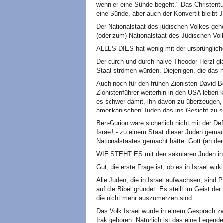
wenn er eine Sünde begeht." Das Christent
eine Sünde, aber auch der Konvertit bleibt Ju
Der Nationalstaat des jüdischen Volkes gehö
(oder zum) Nationalstaat des Jüdischen Vol
ALLES DIES hat wenig mit der ursprüngliche
Der durch und durch naive Theodor Herzl gla
Staat strömen würden. Diejenigen, die das n
Auch noch für den frühen Zionisten David B
Zionistenführer weiterhin in den USA leben 
es schwer damit, ihn davon zu überzeugen, d
amerikanischen Juden das ins Gesicht zu s
Ben-Gurion wäre sicherlich nicht mit der Def
Israel! - zu einem Staat dieser Juden gema
Nationalstaates gemacht hätte. Gott (an den
WIE STEHT ES mit den säkularen Juden in 
Gut, die erste Frage ist, ob es in Israel wirk
Alle Juden, die in Israel aufwachsen, sind
auf die Bibel gründet. Es stellt im Geist de
die nicht mehr auszumerzen sind.
Das Volk Israel wurde in einem Gespräch z
Irak geboren. Natürlich ist das eine Legende