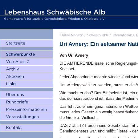
Online Magazin
/
Schwerpunkte
/
Internationales, M
Uri Avnery: Ein seltsamer Nat
Von Uri Avnery
DIE AMTIERENDE israelische Regierungskoal
Knesset.
Jeder Abgeordnete möchte wieder- (und wied
Um wiedergewählt zu werden, muss er die Au
Wie macht er das? Das Einfachste ist, ein
das so haarsträubend ist, dass die Medien 
Das führt zu einem ganz natürlichen Wettb
muss jedes Gesetz ein wenig haarsträubend
die Grenze. Vielleicht.
DAS ZULETZT ersonnene Gesetz stammt vo
Geheimdienstes war, und heißt: "Israel - de