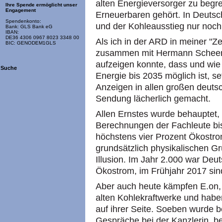
alten Energieversorger zu begre
Ihre Spende ermöglicht unser
Engagement
Erneuerbaren gehört. In Deutsch
Spendenkonto:
und der Kohleausstieg nur noch 
Bank: GLS Bank eG
IBAN:
DE36 4306 0967 8023 3348 00
Als ich in der ARD in meiner "Z
BIC: GENODEM1GLS
zusammen mit Hermann Scheer 
aufzeigen konnte, dass und wi
Suche
Energie bis 2035 möglich ist, se
Anzeigen in allen großen deuts
Sendung lächerlich gemacht.
Allen Ernstes wurde behauptet
Berechnungen der Fachleute bi
höchstens vier Prozent Ökostro
grundsätzlich physikalischen Gr
Illusion. Im Jahr 2.000 war Deu
Ökostrom, im Frühjahr 2017 sin
Aber auch heute kämpfen E.on,
alten Kohlekraftwerke und haben
auf ihrer Seite. Soeben wurde 
Gespräche bei der Kanzlerin, be