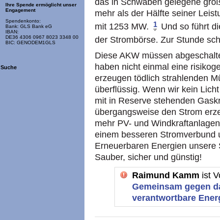
das in Schwaben gelegene größ
Ihre Spende ermöglicht unser
Engagement
mehr als der Hälfte seiner Lei
Spendenkonto:
1
mit 1253 MW.
Und so führt d
Bank: GLS Bank eG
IBAN:
DE36 4306 0967 8023 3348 00
der Strombörse. Zur Stunde sc
BIC: GENODEM1GLS
Diese AKW müssen abgeschaltet 
haben nicht einmal eine risikoge
Suche
erzeugen tödlich strahlenden Mü
überflüssig. Wenn wir kein Lic
mit in Reserve stehenden Gaskr
übergangsweise den Strom erzeu
mehr PV- und Windkraftanlagen
einem besseren Stromverbund u
Erneuerbaren Energien unsere 
Sauber, sicher und günstig!
Raimund Kamm
ist 
Gemeinsam gegen da
verantwortbare Energi