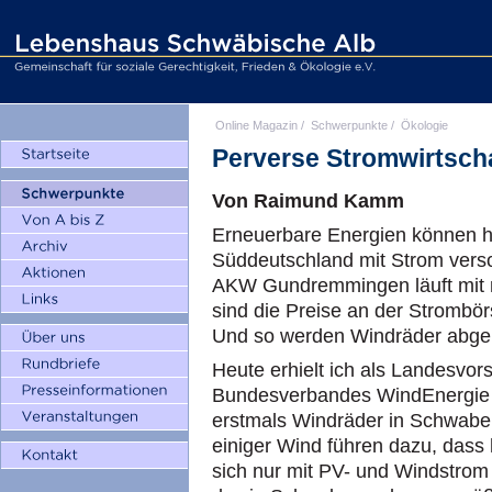
Online Magazin
/
Schwerpunkte
/
Ökologie
Perverse Stromwirtsch
Von Raimund Kamm
Erneuerbare Energien können 
Süddeutschland mit Strom vers
AKW Gundremmingen läuft mit 
sind die Preise an der Strombö
Und so werden Windräder abger
Heute erhielt ich als Landesvor
Bundesverbandes WindEnergie d
erstmals Windräder in Schwaben
einiger Wind führen dazu, dass
sich nur mit PV- und Windstrom 