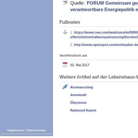
Quelle:
FORUM Gemeinsam gege
verantwortbare Energiepolitik e
Fußnoten
1.
https://www.rwe.com/web/cms/de/59926
offensive/zentraleuropa/nutzung/blocksc
2.
http://www.epexspot.com/en/market-dat
Veröffentlicht am
02. Mai 2017
Weitere Artikel auf der Lebenshau
Atomausstieg
Atomkraft
Ökostrom
Raimund Kamm
Impressum
/
Datenschutz