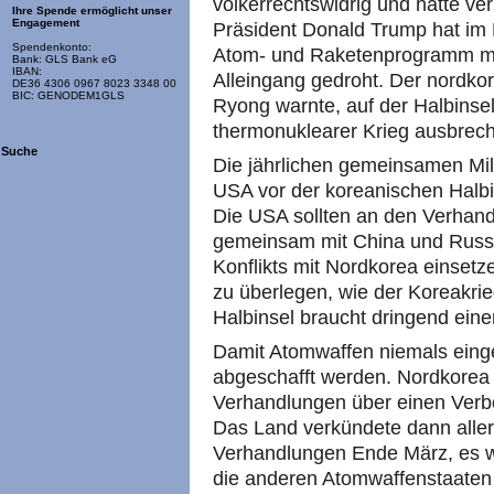
völkerrechtswidrig und hätte ve
Ihre Spende ermöglicht unser
Engagement
Präsident Donald Trump hat im 
Spendenkonto:
Atom- und Raketenprogramm meh
Bank: GLS Bank eG
IBAN:
Alleingang gedroht. Der nordko
DE36 4306 0967 8023 3348 00
BIC: GENODEM1GLS
Ryong warnte, auf der Halbinse
thermonuklearer Krieg ausbrec
Suche
Die jährlichen gemeinsamen Mi
USA vor der koreanischen Halbi
Die USA sollten an den Verhand
gemeinsam mit China und Russla
Konflikts mit Nordkorea einsetze
zu überlegen, wie der Koreakrie
Halbinsel braucht dringend einen
Damit Atomwaffen niemals einge
abgeschafft werden. Nordkorea 
Verhandlungen über einen Verb
Das Land verkündete dann aller
Verhandlungen Ende März, es wü
die anderen Atomwaffenstaaten 