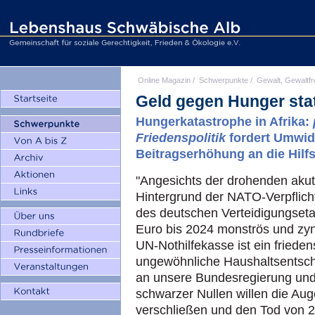
Online Magazin
/
Schwerpunkte
/
Gewalt, Gewaltfr
Geld gegen Hunger statt
Hungerkatastrophe in Afrika:
Friedenspolitik
fordert Umwi
Beitragserhöhung an die Hilf
"Angesichts der drohenden akut
Hintergrund der NATO-Verpflic
des deutschen Verteidigungsetat
Euro bis 2024 monströs und zyn
UN-Nothilfekasse ist ein fried
ungewöhnliche Haushaltsentsche
an unsere Bundesregierung und
schwarzer Nullen willen die Au
verschließen und den Tod von 2