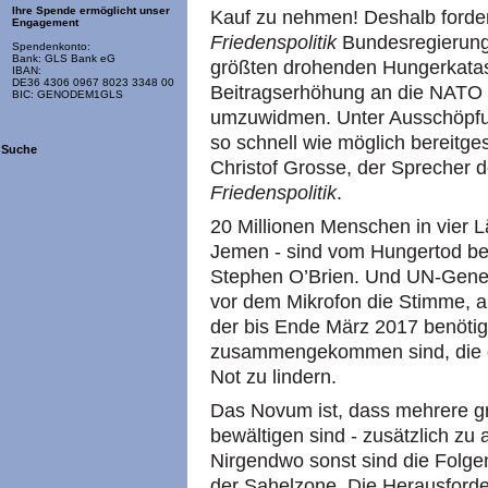
Ihre Spende ermöglicht unser
Kauf zu nehmen! Deshalb forde
Engagement
Friedenspolitik
Bundesregierung 
Spendenkonto:
Bank: GLS Bank eG
größten drohenden Hungerkatas
IBAN:
DE36 4306 0967 8023 3348 00
Beitragserhöhung an die NATO 
BIC: GENODEM1GLS
umzuwidmen. Unter Ausschöpfun
so schnell wie möglich bereitges
Suche
Christof Grosse, der Sprecher 
Friedenspolitik
.
20 Millionen Menschen in vier 
Jemen - sind vom Hungertod bed
Stephen O’Brien. Und UN-Gener
vor dem Mikrofon die Stimme, als
der bis Ende März 2017 benötigt
zusammengekommen sind, die d
Not zu lindern.
Das Novum ist, dass mehrere gr
bewältigen sind - zusätzlich zu 
Nirgendwo sonst sind die Folge
der Sahelzone. Die Herausford