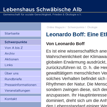
Online Magazin
/
Schwerpunkte
/
Ökologie
Leonardo Boff: Eine Eth
Von Leonardo Boff
Es ist eine wissenschaftlich an
Wahrscheinlichkeit der Klimawan
globalen Erwärmung ausdrückt,
zurückzuführen ist. D. h. die He
gewalttätigem menschlichen Ver
solches Verhalten befindet sich
Rhythmen der Natur. Die Mensch
sondern zwingen diese, sich de
anzupassen. Ihr Hauptinteresse
dominiert, dreht sich um die An
den Lebensstandard einiger Wen