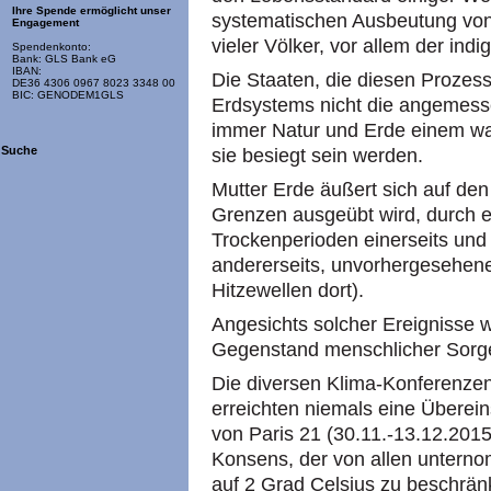
Ihre Spende ermöglicht unser
systematischen Ausbeutung von
Engagement
vieler Völker, vor allem der indi
Spendenkonto:
Bank: GLS Bank eG
IBAN:
Die Staaten, die diesen Prozes
DE36 4306 0967 8023 3348 00
BIC: GENODEM1GLS
Erdsystems nicht die angemess
immer Natur und Erde einem wa
Suche
sie besiegt sein werden.
Mutter Erde äußert sich auf den
Grenzen ausgeübt wird, durch e
Trockenperioden einerseits und
andererseits, unvorhergesehene
Hitzewellen dort).
Angesichts solcher Ereignisse 
Gegenstand menschlicher Sorg
Die diversen Klima-Konferenzen
erreichten niemals eine Überei
von Paris 21 (30.11.-13.12.2015
Konsens, der von allen untern
auf 2 Grad Celsius zu beschrän