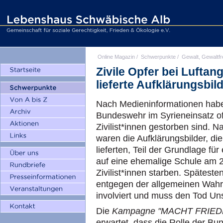
Online Magazin
/
Schwerpunkte
/
Gewalt, Gewaltfr
Zivile Opfer bei Luftan
lieferte Aufklärungsbi
Nach Medieninformationen haben
Bundeswehr im Syrieneinsatz of
Zivilist*innen gestorben sind.
waren die Aufklärungsbilder, d
lieferten, Teil der Grundlage für 
auf eine ehemalige Schule am 2
Zivilist*innen starben. Späteste
entgegen der allgemeinen Wah
involviert und muss den Tod Un
Die
Kampagne "MACHT FRIEDEN -
erwartet, dass die Rolle der B