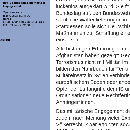
Ihre Spende ermöglicht unser
lückenlos aufgeklärt wird. Sie 
Engagement
Bundestag auf, den Bundeswehr
Spendenkonto:
Bank: GLS Bank eG
sämtliche Waffenlieferungen in 
IBAN:
DE36 4306 0967 8023 3348 00
Stattdessen solle sich Deutschl
BIC: GENODEM1GLS
Maßnahmen zur Schaffung eines
einsetzen.
Suche
Alle bisherigen Erfahrungen mi
Afghanistan haben gezeigt: Gewa
Terrorismus nicht mit Militär. Im
bilden den Nährboden für Terro
Militäreinsatz in Syrien verhind
europäischem Boden oder anders
Opfer der Luftangriffe dem IS u
Organisationen neue Rechtferti
Anhänger*innen.
Das militärische Engagement de
zudem nach Meinung vieler Exp
Völkerrecht. Zwar erfolgten so