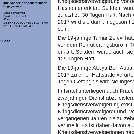
Kriegsdienstverweigerung vor d
Ihre Spende ermöglicht unser
Engagement
Hashomer erklärt. Seitdem wurde
Spendenkonto:
zuletzt zu 30 Tagen Haft. Nach 
Bank: GLS Bank eG
IBAN:
2017 wird sie damit insgesamt 
DE36 4306 0967 8023 3348 00
BIC: GENODEM1GLS
sein.
Die 19-jährige Tamar Ze’evi ha
Suche
vor dem Rekrutierungsbüro in 
erklärt. Seitdem wurde auch sie
129 Tagen Haft.
Die 19-jährige Atalya Ben Abba
2017 zu einer Haftstrafe verurte
Tagen Gefängnis wird sie ingesa
In Israel unterliegen auch Frau
zweijährigen Dienst abzuleisten
Kriegsdienstverweigerung existie
Kriegsdienstverweigerer und -v
vergangenen Jahren bis zu zeh
verurteilt. Es ist daher davon a
Kriegsdienstverweigerinnen nac