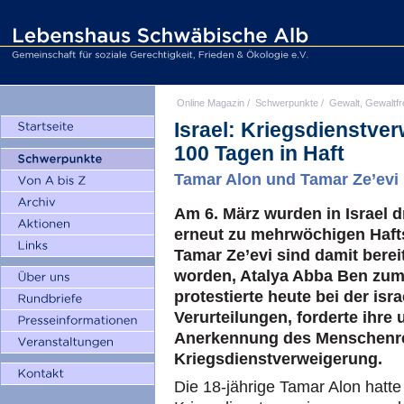
Online Magazin
/
Schwerpunkte
/
Gewalt, Gewaltfr
Israel: Kriegsdienstver
100 Tagen in Haft
Tamar Alon und Tamar Ze’evi b
Am 6. März wurden in Israel 
erneut zu mehrwöchigen Hafts
Tamar Ze’evi sind damit berei
worden, Atalya Abba Ben zum
protestierte heute bei der is
Verurteilungen, forderte ihre
Anerkennung des Menschenre
Kriegsdienstverweigerung.
Die 18-jährige Tamar Alon hatt