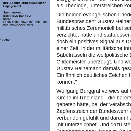
Ihre Spende ermöglicht unser
als Theologe, unterstreichen könn
Engagement
Spendenkonto:
Die beiden evangelischen Fried
Bank: GLS Bank eG
IBAN:
Bundespräsident Gustav Heine
DE36 4306 0967 8023 3348 00
BIC: GENODEM1GLS
militärisches Zeremoniell bei 
verzichtet hatte und stattdessen
Suche
doch ein positives Signal aus D
einer Zeit, in der militärische I
Säbelrasseln die weltpolitische
Gildemeister überzeugt. Und weit
Gustav Heinemann damals gesagt,
Ein ähnlich deutliches Zeichen h
können."
Wolfgang Burggraf verwies auf e
Kirche im Rheinland", die bere
gebeten hätte, bei der Verabsc
Zapfenstreich der Bundeswehr z
verbunden gefühlt und darum ha
mit unterzeichnet. Und dazu ste