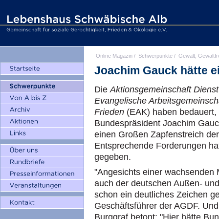
Online Magazin
/
Schwerpunkte
/
Gewalt, Gewaltfr
Joachim Gauck hätte e
Die
Aktionsgemeinschaft Dienst
Evangelische Arbeitsgemeinscha
Frieden
(EAK) haben bedauert, 
Bundespräsident Joachim Gauck
einen Großen Zapfenstreich der
Entsprechende Forderungen hatt
gegeben.
"Angesichts einer wachsenden M
auch der deutschen Außen- und S
schon ein deutliches Zeichen ge
Geschäftsführer der AGDF. Und
Burggraf betont: "Hier hätte B