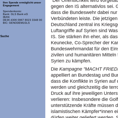
"Der Öffentlichkeit wird vorgetä
Ihre Spende ermöglicht unser
gegen den IS alternativlos sei.
Engagement
dass die Bundeswehr dabei nur 
Spendenkonto:
Bank: GLS Bank eG
IBAN:
Verbündeten leiste. Die jetzige
DE36 4306 0967 8023 3348 00
BIC: GENODEM1GLS
Deutschland zentral ins Kriegs
Luftangriffe auf Syrien sind W
IS. Sie stärken ihn eher, als da
Suche
Keunecke, Co-Sprecher der Kam
Bundeswehrmandat für den Eins
zivilen und humanitären Mitteln
Syrien zu kämpfen.
Die
Kampagne "MACHT FRIEDEN.
appelliert an Bundestag und Bu
dass die Konflikte in Syrien a
werden und gleichzeitig die ter
Druck auf ihre jeweiligen Unter
verlieren: Insbesondere die Gol
unterstützende Kräfte müssen da
islamistischen Kämpfer*innen e
dürfen weiter geliefert werden.