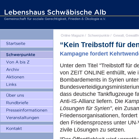
Online Magazin
/
Schwerpunkte
/
Gewalt, Gewaltfr
“Kein Treibstoff für de
Kampagne fordert Kehrtwende 
Unter dem Titel "Treibstoff für 
von ZEIT ONLINE enthüllt, wie 
Bombardements in Syrien unters
Bundesverteidigungsministeriu
dass deutsche Tankflugzeuge fast
Anti-IS-Allianz liefern. Die
Kamp
Lösungen für Syrien"
, ein Zus
Friedensorganisationen, fordert
den Friedensprozess unter UN-
zivile Lösungen zu setzen.