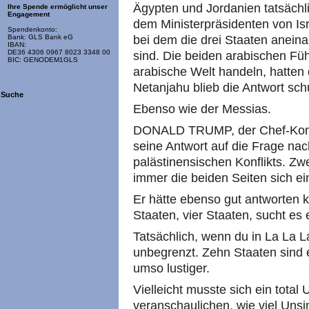
Ägypten und Jordanien tatsächl
Ihre Spende ermöglicht unser
Engagement
dem Ministerpräsidenten von Is
Spendenkonto:
bei dem die drei Staaten ane
Bank: GLS Bank eG
IBAN:
DE36 4306 0967 8023 3348 00
sind. Die beiden arabischen Füh
BIC: GENODEM1GLS
arabische Welt handeln, hatten
Netanjahu blieb die Antwort sch
Suche
Ebenso wie der Messias.
DONALD TRUMP, der Chef-Komö
seine Antwort auf die Frage nac
palästinensischen Konflikts. Zw
immer die beiden Seiten sich ei
Er hätte ebenso gut antworten k
Staaten, vier Staaten, sucht es 
Tatsächlich, wenn du in La La La
unbegrenzt. Zehn Staaten sind 
umso lustiger.
Vielleicht musste sich ein tota
veranschaulichen, wie viel Uns