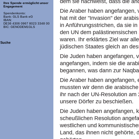
dem sie nachweist, dass die a
Ihre Spende ermöglicht unser
Engagement
Die Araber haben angefangen, ve
Spendenkonto:
hat mit der "Invasion" der arab
Bank: GLS Bank eG
IBAN:
DE36 4306 0967 8023 3348 00
in Anführungsstrichen, da sie in
BIC: GENODEM1GLS
den UN dem palästinensischen 
waren. Ihr erklärtes Ziel war a
Suche
jüdischen Staates gleich an de
Die Juden haben angefangen, ve
angefangen, indem sie die arab
begannen, was dann zur Naqba (
Die Araber haben angefangen, e
mussten wir denn die arabische
ihr nach der UN-Resolution am
unsere Dörfer zu beschießen.
Die Juden haben angefangen, kon
scheußlichen Resolution angefa
westlichen und kommunistisch
Land, das ihnen nicht gehörte, 