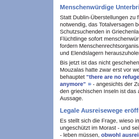
Menschenwürdige Unterbri
Statt Dublin-Überstellungen zu f
notwendig, das Totalversagen b
Schutzsuchenden in Griechenla
Flüchtlinge sofort menschenwür
fordern Menschenrechtsorganis
und Elendslagern herauszuhole
Bis jetzt ist das nicht geschehe
Mouzalas hatte zwar erst vor 
behauptet
"there are no refuge
anymore"
- angesichts der 
den griechischen Inseln ist das 
Aussage.
Legale Ausreisewege eröff
Es stellt sich die Frage, wies
ungeschützt im Morast - und se
- leben müssen,
obwohl ausrei