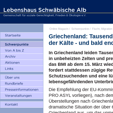
Online Magazin
/
Schwerpunkte
/
Flucht, Migration
Griechenland: Tausende
der Kälte - und bald e
In Griechenland leiden Tausen
in unbeheizten Zelten und pr
das BMI ab dem 15. März wie
fordert stattdessen zügige 
Schutzsuchenden und eine lü
lebensgefährdenden Unterb
Die Empfehlung der EU-Kommiss
PRO ASYL vorliegen), nach dem
Überstellungen nach Griechenl
dramatische Situation der über
Griechenland aus, um das unme