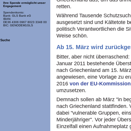
Ihre Spende ermöglicht unser
retten.
Engagement
Spendenkonto:
Während Tausende Schutzsuchen
Bank: GLS Bank eG
IBAN:
ausgesetzt sind und Kältetote 
DE36 4306 0967 8023 3348 00
BIC: GENODEM1GLS
politisch Verantwortlichen die S
Weise schön.
Suche
Ab 15. März wird zurückge
Bitter, aber nicht überraschend:
Januar 2011 bestehende Überst
nach Griechenland am 15. Mär
angewiesen, eine Vorlage zu e
2016
von der EU-Kommission
umzusetzen.
Demnach sollen ab März "in be
nach Griechenland stattfinden.
dabei "vulnerable Gruppen, eins
Minderjähriger". Vor jeder Über
Einzelfall einen Aufnahmeplatz 