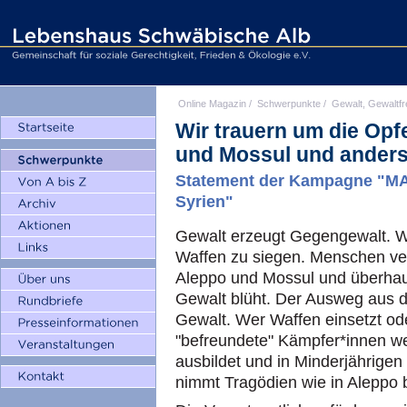
Online Magazin
/
Schwerpunkte
/
Gewalt, Gewaltfr
Wir trauern um die Opf
und Mossul und ander
Statement der Kampagne "MA
Syrien"
Gewalt erzeugt Gegengewalt. W
Waffen zu siegen. Menschen ve
Aleppo und Mossul und überhaup
Gewalt blüht. Der Ausweg aus d
Gewalt. Wer Waffen einsetzt ode
"befreundete" Kämpfer*innen we
ausbildet und in Minderjährigen
nimmt Tragödien wie in Aleppo bi