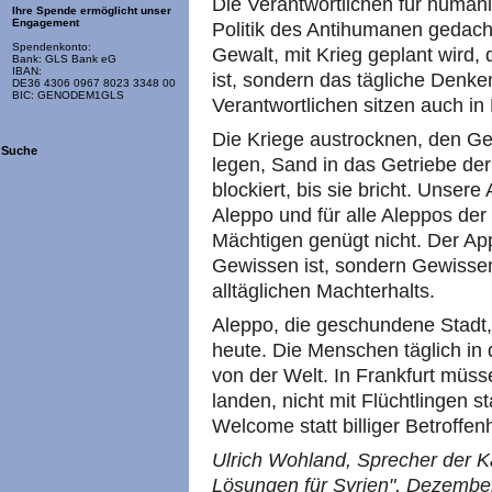
Die Verantwortlichen für humani
Ihre Spende ermöglicht unser
Engagement
Politik des Antihumanen gedacht 
Spendenkonto:
Gewalt, mit Krieg geplant wird, d
Bank: GLS Bank eG
IBAN:
ist, sondern das tägliche Denk
DE36 4306 0967 8023 3348 00
BIC: GENODEM1GLS
Verantwortlichen sitzen auch in
Die Kriege austrocknen, den G
Suche
legen, Sand in das Getriebe der 
blockiert, bis sie bricht. Unser
Aleppo und für alle Aleppos der
Mächtigen genügt nicht. Der App
Gewissen ist, sondern Gewissen
alltäglichen Machterhalts.
Aleppo, die geschundene Stadt,
heute. Die Menschen täglich in
von der Welt. In Frankfurt müss
landen, nicht mit Flüchtlingen 
Welcome statt billiger Betroffenh
Ulrich Wohland, Sprecher der
Lösungen für Syrien", Dezembe