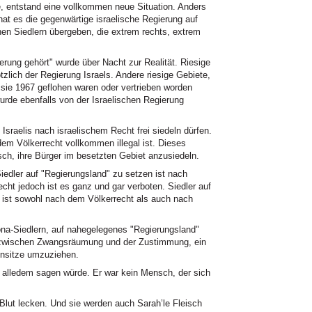
e, entstand eine vollkommen neue Situation. Anders
 hat es die gegenwärtige israelische Regierung auf
en Siedlern übergeben, die extrem rechts, extrem
rung gehört" wurde über Nacht zur Realität. Riesige
zlich der Regierung Israels. Andere riesige Gebiete,
 sie 1967 geflohen waren oder vertrieben worden
rde ebenfalls von der Israelischen Regierung
Israelis nach israelischem Recht frei siedeln dürfen.
dem Völkerrecht vollkommen illegal ist. Dieses
sch, ihre Bürger im besetzten Gebiet anzusiedeln.
 Siedler auf "Regierungsland" zu setzen ist nach
cht jedoch ist es ganz und gar verboten. Siedler auf
 ist sowohl nach dem Völkerrecht als auch nach
na-Siedlern, auf nahegelegenes "Regierungsland"
l zwischen Zwangsräumung und der Zustimmung, ein
hnsitze umzuziehen.
alledem sagen würde. Er war kein Mensch, der sich
Blut lecken. Und sie werden auch Sarah’le Fleisch