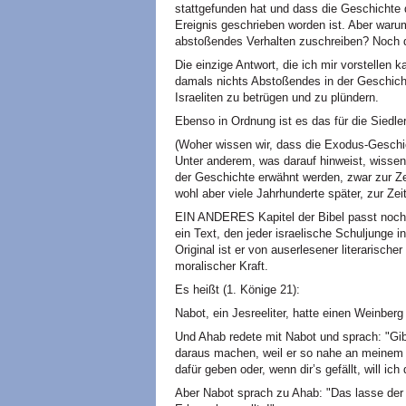
stattgefunden hat und dass die Geschichte
Ereignis geschrieben worden ist. Aber warum 
abstoßendes Verhalten zuschreiben? Noch 
Die einzige Antwort, die ich mir vorstellen k
damals nichts Abstoßendes in der Geschich
Israeliten zu betrügen und zu plündern.
Ebenso in Ordnung ist es das für die Siedler
(Woher wissen wir, dass die Exodus-Geschic
Unter anderem, was darauf hinweist, wissen 
der Geschichte erwähnt werden, zwar zur Ze
wohl aber viele Jahrhunderte später, zur Ze
EIN ANDERES Kapitel der Bibel passt noch 
ein Text, den jeder israelische Schuljunge i
Original ist er von auserlesener literarisch
moralischer Kraft.
Es heißt (1. Könige 21):
Nabot, ein Jesreeliter, hatte einen Weinbe
Und Ahab redete mit Nabot und sprach: "Gib 
daraus machen, weil er so nahe an meinem H
dafür geben oder, wenn dir’s gefällt, will ich 
Aber Nabot sprach zu Ahab: "Das lasse der 