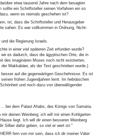
 darüber etwa tausend Jahre nach dem besagten
sollte ein Schriftsteller seinen Vorfahren ein so
dazu, wenn es niemals geschehen ist?
ann, ist, dass die Schriftsteller und Herausgeber
te sahen: Es war vollkommen in Ordnung, Nicht-
 und die Regierung Israels.
hte in einer viel späteren Zeit erfunden wurde?
wir es dadurch, dass die ägyptischen Orte, die in
it des imaginären Moses noch nicht existierten,
it der Makkabäer, als der Text geschrieben wurde.)
besser auf die gegenwärtigen Geschehnisse. Es ist
n seinen frühen Jugendjahren lernt. Im hebräischen
er Schönheit und noch dazu von überwältigender
rg … bei dem Palast Ahabs, des Königs von Samaria.
mir deinen Weinberg; ich will mir einen Kohlgarten
ause liegt. Ich will dir einen besseren Weinberg
dir Silber dafür geben, so viel er wert ist."
HERR fern von mir sein, dass ich dir meiner Väter