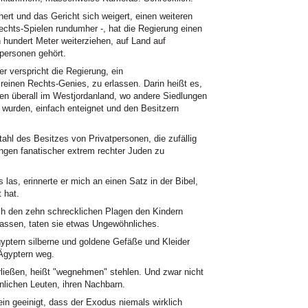
rt und das Gericht sich weigert, einen weiteren
chts-Spielen rundumher -, hat die Regierung einen
hundert Meter weiterziehen, auf Land auf
tpersonen gehört.
r verspricht die Regierung, ein
 reinen Rechts-Genies, zu erlassen. Darin heißt es,
en überall im Westjordanland, wo andere Siedlungen
t wurden, einfach enteignet und den Besitzern
tahl des Besitzes von Privatpersonen, die zufällig
ungen fanatischer extrem rechter Juden zu
as, erinnerte er mich an einen Satz in der Bibel,
 hat.
ach den zehn schrecklichen Plagen den Kindern
rlassen, taten sie etwas Ungewöhnliches.
gyptern silberne und goldene Gefäße und Kleider
Ägyptern weg.
rließen, heißt "wegnehmen" stehlen. Und zwar nicht
lichen Leuten, ihren Nachbarn.
in geeinigt, dass der Exodus niemals wirklich