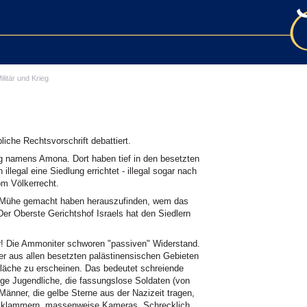
ilitär und Krieg
iche Rechtsvorschrift debattiert.
ng namens Amona. Dort haben tief in den besetzten
llegal eine Siedlung errichtet - illegal sogar nach
m Völkerrecht.
ie Mühe gemacht haben herauszufinden, wem das
Der Oberste Gerichtshof Israels hat den Siedlern
! Die Ammoniter schworen "passiven" Widerstand.
r aus allen besetzten palästinensischen Gebieten
dfläche zu erscheinen. Das bedeutet schreiende
ge Jugendliche, die fassungslose Soldaten (von
 Männer, die gelbe Sterne aus der Nazizeit tragen,
 umklammern, massenweise Kameras. Schrecklich.