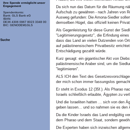
Ihre Spende ermöglicht unser
Engagement
Da sich nun das Datum für die Räumung nähe
Aufschub zu gewähren - nach Jahren von Re
Spendenkonto:
Bank: GLS Bank eG
Ausweg gefunden: Die Amona-Siedler sollen 
IBAN:
demselben Hügel, das offiziell keinen Priva
DE36 4306 0967 8023 3348 00
BIC: GENODEM1GLS
Als Gegenleistung für diese Gunst der Siedle
"Legitimierungsgesetz", die Erfindung eines
Suche
dass das Land an vielen Dutzenden von Ort
auf palästinensischem Privatbesitz errichte
Entschädigung gezahlt würde.
Kurz gesagt: ein gigantischer Akt von Diebs
palästinensische Araber sind, um die Siedl
"legitimieren".
ALS ICH den Text des Gesetzesvorschlages l
der mich schon immer fassungslos gemacht
Er steht in Exodus 12 (35f.). Als Pharao n
Israels schließlich erlaubte, Ägypten zu ve
Und die Israeliten hatten … sich von den Ä
geben lassen… und so nahmen sie es den 
Da die Kinder Israels das Land endgültig ve
dem Pharao und dem Staat, sondern gewöhn
Die Experten haben sich inzwischen allgeme