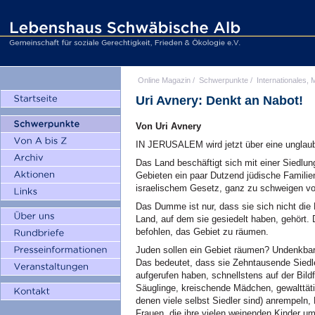
Online Magazin
/
Schwerpunkte
/
Internationales, M
Uri Avnery: Denkt an Nabot!
Von Uri Avnery
IN JERUSALEM wird jetzt über eine unglaubl
Das Land beschäftigt sich mit einer Siedlu
Gebieten ein paar Dutzend jüdische Familien i
israelischem Gesetz, ganz zu schweigen vo
Das Dumme ist nur, dass sie sich nicht d
Land, auf dem sie gesiedelt haben, gehört. 
befohlen, das Gebiet zu räumen.
Juden sollen ein Gebiet räumen? Undenkbar
Das bedeutet, dass sie Zehntausende Siedle
aufgerufen haben, schnellstens auf der Bil
Säuglinge, kreischende Mädchen, gewalttäti
denen viele selbst Siedler sind) anrempeln,
Frauen, die ihre vielen weinenden Kinder