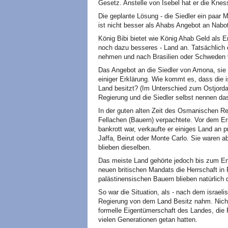
Gesetz. Anstelle von Isebel hat er die Knes
Die geplante Lösung - die Siedler ein paar 
ist nicht besser als Ahabs Angebot an Nabot.
König Bibi bietet wie König Ahab Geld als E
noch dazu besseres - Land an. Tatsächlich 
nehmen und nach Brasilien oder Schweden 
Das Angebot an die Siedler von Amona, sie 
einiger Erklärung. Wie kommt es, dass die 
Land besitzt? (Im Unterschied zum Ostjorda
Regierung und die Siedler selbst nennen das
In der guten alten Zeit des Osmanischen Re
Fellachen (Bauern) verpachtete. Vor dem Ers
bankrott war, verkaufte er einiges Land an p
Jaffa, Beirut oder Monte Carlo. Sie waren
blieben dieselben.
Das meiste Land gehörte jedoch bis zum En
neuen britischen Mandats die Herrschaft in
palästinensischen Bauern blieben natürlich d
So war die Situation, als - nach dem israeli
Regierung von dem Land Besitz nahm. Nichts
formelle Eigentümerschaft des Landes, die F
vielen Generationen getan hatten.