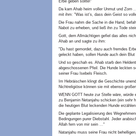
Erbe geben sollte!"
Da kam Ahab heim voller Unmut und Zorn …
mit ihm: "Was ist’s, dass dein Geist so vol
Die Frau nahm die Sache in die Hand, befah
Nabot zu erheben, und ließ ihn zu Tode stei
Gott, dem Allmächtigen gefiel das alles nich
Ahab an und sagte zu ihm:
"Du hast gemordet, dazu auch fremdes Erbe
geleckt haben, sollen Hunde auch dein Blut 
Und so geschah es. Ahab starb den Heldento
abgeschossenen Pfeil. Die Hunde leckten s
seiner Frau Isebels Fleisch.
Im Hebräischen klingt die Geschichte unendl
Nichtreligiöse können sie mit ebenso große
WENN GOTT heute zur Stelle wäre, würde er
zu Benjamin Netanjahu schicken (ein sehr 
die heutigen Blut leckenden Hunde erzählen.
Die geplante Legalisierung des Wegnehmens 
Bedingungen purer Diebstahl. Jeder arabisc
Allah fern von mir sein …"
Natanjahu muss seine Frau nicht behelligen