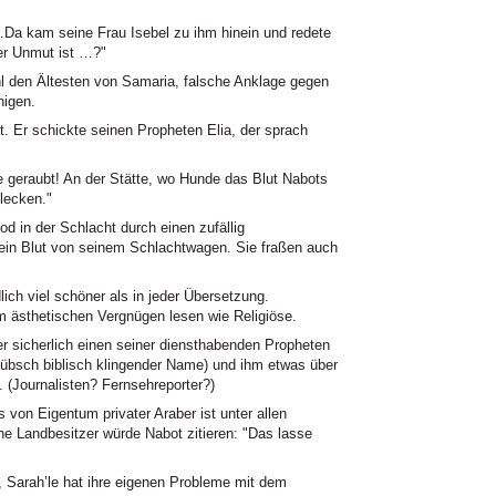
Da kam seine Frau Isebel zu ihm hinein und redete
ler Unmut ist …?"
l den Ältesten von Samaria, falsche Anklage gegen
nigen.
t. Er schickte seinen Propheten Elia, der sprach
 geraubt! An der Stätte, wo Hunde das Blut Nabots
lecken."
d in der Schlacht durch einen zufällig
ein Blut von seinem Schlachtwagen. Sie fraßen auch
ich viel schöner als in jeder Übersetzung.
m ästhetischen Vergnügen lesen wie Religiöse.
 sicherlich einen seiner diensthabenden Propheten
hübsch biblisch klingender Name) und ihm etwas über
 (Journalisten? Fernsehreporter?)
von Eigentum privater Araber ist unter allen
he Landbesitzer würde Nabot zitieren: "Das lasse
, Sarah’le hat ihre eigenen Probleme mit dem