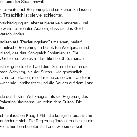
set und den Staatsanwalt.
Meter weiter auf Regierungsland umziehen zu lassen -
 Tatsächlich ist sie viel schlechter.
ntschädigung an, aber er bietet kein anderes - und
erwartet er von den Arabern, dass sie das Geld
verschwinden.
sollten auf "Regierungsland" umziehen, bedarf
israelische Regierung im besetzten Westjordanland
nland, das das Königreich Jordanien ist. Die
 Gebiet so, wie es in der Bibel heißt: Samaria.)
iches gehörte das Land dem Sultan, der es an die
ten Weltkrieg, als der Sultan - wie gewöhnlich -
rivate Untertanen, meist reiche arabische Händler in
 abwesende Landbesitzer und die Bauern auf dem Land
de des Ersten Weltkrieges, als die Regierung des
 Palästina übernahm, weiterhin dem Sultan. Die
ort.
sch-arabischen Krieg 1948 - die königlich jordanische
 änderte sich. Die Regierung Jordaniens behielt die
ellachen bearbeiteten ihr Land, wie sie es seit