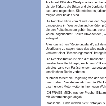
Als Israel 1967 das Westjordanland erobert
als die Türken, die Briten und die Jordanier
das Land abgesehen. Sie möchte es jüdisch
religiös oder beides sind.
Die Rechts-Fiktion vom "Land, das der Regie
Landgebiete im Westjordanland gehörten plöt
die den Palästinensern gehört hatten, bevor
waren, sogenannter "Besitz Abwesender", wu
enteignet.
Alles das ist nun "Regierungsland", auf dem 
Überflüssig zu sagen, dass das alles nach 
verbietet einer "Besatzungsmacht" kategori
Die Rechtssituation ist also die: Iraelische
israelischem Recht legal, nach dem Völkerre
privates Land von Palästinensern zu setzen
israelischem Recht verboten.
Nunmehr fordert die Regierung von den Amo
umzuziehen. Sie stehen jetzt vor der Wah
paar hundert Meter weiter in ihre neuen Wo
ICH FRAGE MICH, was der Prophet Elia zu 
mit Untertreibungen abgab.
Israelische Hunde werden nicht Netanjahus 