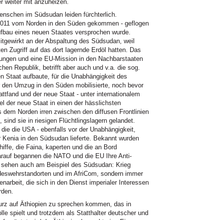
r weiter mit anzuheizen.
enschen im Südsudan leiden fürchterlich.
/2011 vom Norden in den Süden gekommen - geflogen
Aufbau eines neuen Staates versprochen wurde.
tgewirkt an der Abspaltung des Südsudan, weil
en Zugriff auf das dort lagernde Erdöl hatten. Das
hungen und eine EU-Mission in den Nachbarstaaten
hen Republik, betrifft aber auch und v.a. die sog.
n Staat aufbaute, für die Unabhängigkeit des
den Umzug in den Süden mobilisierte, noch bevor
ttfand und der neue Staat - unter internationalem
iel der neue Staat in einen der hässlichsten
s dem Norden irren zwischen den diffusen Frontlinien
 sind sie in riesigen Flüchtlingslagern gelandet.
 die die USA - ebenfalls vor der Unabhängigkeit,
r Kenia in den Südsudan lieferte. Bekannt wurden
hiffe, die Faina, kaperten und die an Bord
darauf begannen die NATO und die EU Ihre Anti-
r sehen auch am Beispiel des Südsudan: Krieg
ndeswehrstandorten und im AfriCom, sondern immer
arbeit, die sich in den Dienst imperialer Interessen
rden.
rz auf Äthiopien zu sprechen kommen, das in
e spielt und trotzdem als Statthalter deutscher und