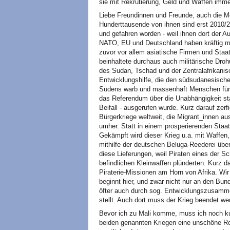
sie mit Rekrutierung, Geld und Waffen imme
Liebe Freundinnen und Freunde, auch die M
Hunderttausende von ihnen sind erst 2010
und gefahren worden - weil ihnen dort der 
NATO, EU und Deutschland haben kräftig mi
zuvor vor allem asiatische Firmen und Staat
beinhaltete durchaus auch militärische Dro
des Sudan, Tschad und der Zentralafrikanisc
Entwicklungshilfe, die den südsudanesische
Südens warb und massenhaft Menschen für 
das Referendum über die Unabhängigkeit sta
Beifall - ausgerufen wurde. Kurz darauf zerf
Bürgerkriege weltweit, die Migrant_innen au
umher. Statt in einem prosperierenden Staat,
Gekämpft wird dieser Krieg u.a. mit Waffen,
mithilfe der deutschen Beluga-Reederei übe
diese Lieferungen, weil Piraten eines der Sc
befindlichen Kleinwaffen plünderten. Kurz 
Piraterie-Missionen am Horn von Afrika. Wi
beginnt hier, und zwar nicht nur an den Bu
öfter auch durch sog. Entwicklungszusammen
stellt. Auch dort muss der Krieg beendet we
Bevor ich zu Mali komme, muss ich noch ku
beiden genannten Kriegen eine unschöne Roll