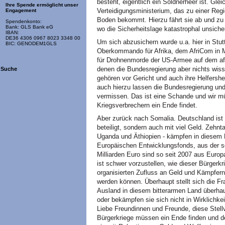
besteht, eigentlich ein Söldnerheer ist. Gle
Ihre Spende ermöglicht unser
Verteidigungsministerium, das zu einer Regi
Engagement
Boden bekommt. Hierzu fährt sie ab und zu
Spendenkonto:
Bank: GLS Bank eG
wo die Sicherheitslage katastrophal unsicher
IBAN:
DE36 4306 0967 8023 3348 00
Um sich abzusichern wurde u.a. hier in Stu
BIC: GENODEM1GLS
Oberkommando für Afrika, dem AfriCom in
für Drohnenmorde der US-Armee auf dem afri
denen die Bundesregierung aber nichts wisse
Suche
gehören vor Gericht und auch ihre Helfershe
auch hierzu lassen die Bundesregierung und
vermissen. Das ist eine Schande und wir m
Kriegsverbrechern ein Ende findet.
Aber zurück nach Somalia. Deutschland ist 
beteiligt, sondern auch mit viel Geld. Zeh
Uganda und Äthiopien - kämpfen in diesem 
Europäischen Entwicklungsfonds, aus der sog
Milliarden Euro sind so seit 2007 aus Euro
ist schwer vorzustellen, wie dieser Bürger
organisierten Zufluss an Geld und Kämpfern 
werden können. Überhaupt stellt sich die 
Ausland in diesem bitterarmen Land überha
oder bekämpfen sie sich nicht in Wirklichk
Liebe Freundinnen und Freunde, diese Stellve
Bürgerkriege müssen ein Ende finden und 