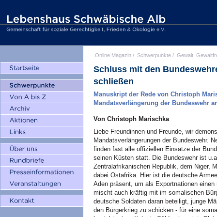
Online Magazin
/
Schwerpunkte
/
Gewalt, Gewaltfr
Schluss mit den Bundeswehrei
schließen
Manuskript der Rede von Christoph Mari
Mandatsverlängerung der Bundeswehr am 
Von Christoph Marischka
Liebe Freundinnen und Freunde, wir demonst
Mandatsverlängerungen der Bundeswehr. Ne
finden fast alle offiziellen Einsätze der B
seinen Küsten statt. Die Bundeswehr ist u.
Zentralafrikanischen Republik, dem Niger, M
dabei Ostafrika. Hier ist die deutsche Arme
Aden präsent, um als Exportnationen einen 
mischt auch kräftig mit im somalischen Bür
deutsche Soldaten daran beteiligt, junge M
den Bürgerkrieg zu schicken - für eine soma