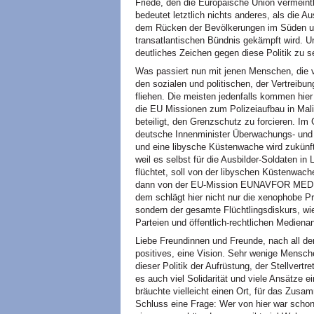
Friede, den die Europäische Union vermeintli
bedeutet letztlich nichts anderes, als die Au
dem Rücken der Bevölkerungen im Süden um
transatlantischen Bündnis gekämpft wird. Und
deutliches Zeichen gegen diese Politik zu s
Was passiert nun mit jenen Menschen, die vo
den sozialen und politischen, der Vertreib
fliehen. Die meisten jedenfalls kommen hier g
die EU Missionen zum Polizeiaufbau in Mali 
beteiligt, den Grenzschutz zu forcieren.
deutsche Innenminister Überwachungs- und 
und eine libysche Küstenwache wird zukünfti
weil es selbst für die Ausbilder-Soldaten in 
flüchtet, soll von der libyschen Küstenwach
dann von der EU-Mission EUNAVFOR MED au
dem schlägt hier nicht nur die xenophobe 
sondern der gesamte Flüchtlingsdiskurs, wie 
Parteien und öffentlich-rechtlichen Medienan
Liebe Freundinnen und Freunde, nach all d
positives, eine Vision. Sehr wenige Menschen
dieser Politik der Aufrüstung, der Stellvert
es auch viel Solidarität und viele Ansätze
bräuchte vielleicht einen Ort, für das Zu
Schluss eine Frage: Wer von hier war schon 