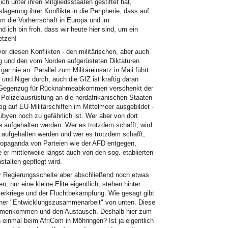
ch unter ihren Mitgliedsstaaten gestiftet hat,
slagerung ihrer Konflikte in die Peripherie, dass auf
 die Vorherrschaft in Europa und im
 ich bin froh, dass wir heute hier sind, um ein
etzen!
r diesen Konflikten - den militärischen, aber auch
ung und den vom Norden aufgerüsteten Diktaturen
ar nie an. Parallel zum Militäreinsatz in Mali führt
und Niger durch, auch die GIZ ist kräftig daran
 Im Gegenzug für Rücknahmeabkommen verschenkt der
Polizeiausrüstung an die nordafrikanischen Staaten
g auf EU-Militärschiffen im Mittelmeer ausgebildet -
Libyen noch zu gefährlich ist. Wer aber von dort
e aufgehalten werden. Wer es trotzdem schafft, wird
fgehalten werden und wer es trotzdem schafft,
Propaganda von Parteien wie der AFD entgegen,
er mittlerweile längst auch von den sog. etablierten
stalten gepflegt wird.
er Regierungsschelte aber abschließend noch etwas
, nur eine kleine Elite eigentlich, stehen hinter
reterkriege und der Fluchtbekämpfung. Wie gesagt gibt
 einer "Entwicklungszusammenarbeit" von unten. Diese
sammenkommen und den Austausch. Deshalb hier zum
einmal beim AfriCom in Möhringen? Ist ja eigentlich