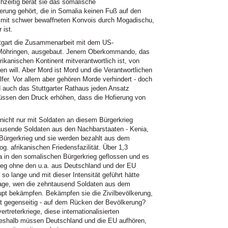
ichzeitig berät sie das somalische
erung gehört, die in Somalia keinen Fuß auf den
 mit schwer bewaffneten Konvois durch Mogadischu,
 ist.
ttgart die Zusammenarbeit mit dem US-
 Möhringen, ausgebaut. Jenem Oberkommando, das
kanischen Kontinent mitverantwortlich ist, von
n will. Aber Mord ist Mord und die Verantwortlichen
lfer. Vor allem aber gehören Morde verhindert - doch
 auch das Stuttgarter Rathaus jeden Ansatz
üssen den Druck erhöhen, dass die Hofierung von
nicht nur mit Soldaten an diesem Bürgerkrieg
ntausende Soldaten aus den Nachbarstaaten - Kenia,
Bürgerkrieg und sie werden bezahlt aus dem
. afrikanischen Friedensfazilität. Über 1,3
pa in den somalischen Bürgerkrieg geflossen und es
krieg ohne den u.a. aus Deutschland und der EU
so lange und mit dieser Intensität geführt hätte
Frage, wen die zehntausend Soldaten aus dem
upt bekämpfen. Bekämpfen sie die Zivilbevölkerung,
eit gegenseitig - auf dem Rücken der Bevölkerung?
rtreterkriege, diese internationalisierten
deshalb müssen Deutschland und die EU aufhören,