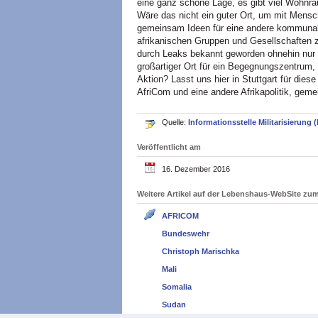
eine ganz schöne Lage, es gibt viel Wohnra
Wäre das nicht ein guter Ort, um mit M
gemeinsam Ideen für eine andere kommunal
afrikanischen Gruppen und Gesellschaften z
durch Leaks bekannt geworden ohnehin nur fü
großartiger Ort für ein Begegnungszentrum,
Aktion? Lasst uns hier in Stuttgart für die
AfriCom und eine andere Afrikapolitik, gem
Quelle:
Informationsstelle Militarisierung (
Veröffentlicht am
16. Dezember 2016
Weitere Artikel auf der Lebenshaus-WebSite z
AFRICOM
Bundeswehr
Christoph Marischka
Mali
Somalia
Sudan