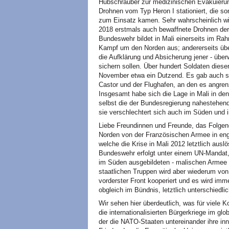
Hubschrauber zur medizinischen Evakuierung 
Drohnen vom Typ Heron I stationiert, die so
zum Einsatz kamen. Sehr wahrscheinlich wird
2018 erstmals auch bewaffnete Drohnen d
Bundeswehr bildet in Mali einerseits im R
Kampf um den Norden aus; andererseits übe
die Aufklärung und Absicherung jener - über
sichern sollen. Über hundert Soldaten dieser
November etwa ein Dutzend. Es gab auch s
Castor und der Flughafen, an den es angren
Insgesamt habe sich die Lage in Mali in den
selbst die der Bundesregierung nahestehend
sie verschlechtert sich auch im Süden und 
Liebe Freundinnen und Freunde, das Folgend
Norden von der Französischen Armee in en
welche die Krise in Mali 2012 letztlich ausl
Bundeswehr erfolgt unter einem UN-Mandat,
im Süden ausgebildeten - malischen Armee 
staatlichen Truppen wird aber wiederum vo
vorderster Front kooperiert und es wird imm
obgleich im Bündnis, letztlich unterschiedlic
Wir sehen hier überdeutlich, was für viele Ko
die internationalisierten Bürgerkriege im glo
der die NATO-Staaten untereinander ihre in