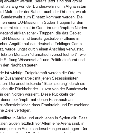
erweitert werden. Bereits jetzt sind dort große
nst bislang von der Bundeswehr nur in Afghanistan
 Mali - oder der Sahel - auch der Ort sein, wo ab
er Bundeswehr zum Einsatz kommen werden. Die
ahmen einer EU-Mission im Süden Truppen für den
rnimmt sie selbst in Gao - im umkämpften Norden -
wiegend afrikanischer - Truppen, die das Gebiet
 UN-Mission sind bereits gestorben - alleine im
chon Angriffe auf das deutsche Feldlager Camp
zt, wurde jüngst durch einen Anschlag verwüstet.
 letzten Monaten "dramatisch verschlechtert", wie
e Stiftung Wissenschaft und Politik einräumt und
in den Nachbarstaaten.
e ist wichtig: Freigekämpft werden die Orte im
ger Zusammenarbeit mit jenen Sezessionisten,
östen. Die anschließende "Stabilisierung" durch die
 das die Rückkehr der - zuvor von der Bundeswehr
in den Norden vorsieht. Diese Rückkehr der
n denen bekämpft, mit denen Frankreich an
er offensichtlicher, dass Frankreich und Deutschland,
he Ziele verfolgen.
nflikte in Afrika und auch jenen in Syrien gilt: Dass
balen Süden letztlich vor Allem eine Arena sind, in
nerimperialen Auseinandersetzungen austragen. Der