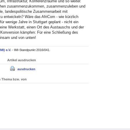
um, Infrastruktur, Konferenzräume und so weiter.
enschen zusammenzukommen, zusammenzuleben und
e, landespolitische Zusammenarbeit mit
u entwickeln? Wäre das AfriCom - wie kürzlich
r wenige Jahre in Stuttgart geplant - nicht ein
 eine Werkstatt, einen Ort des Austauschs und der
se Konversion kämpfen: Für eine Schließung des
einsam und von unten!
IMI) e.V.
- IMI-Standpunkt 2016/041.
Artikel ausdrucken
ausdrucken
um Thema bzw. von