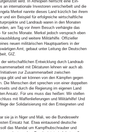
gerüstet wird. In Äthiopien herrscht eine Ein-
 an internationale Investoren verscherbelt und die
ngela Merkel nannte dieses Land kürzlich bei ihrem
 und ein Beispiel für erfolgreiche wirtschaftliche
kturprojekte und Landraub waren in den Monaten
orden, am Tag vor ihrem Besuch verhängte das
 für sechs Monate. Merkel jedoch versprach eben
usbildung und weitere Militärhilfe. Offizieller
ines neuen militärischen Hauptquartiers in der
uswärtigen Amt, gebaut unter Leitung der Deutschen
beit, GIZ.
der wirtschaftlichen Entwicklung durch Landraub
usammenarbeit mit Diktaturen lehnen wir auch ab.
e Initiativen zur Zusammenarbeit zwischen
opa gibt und wir können von den Kämpfen gegen
en. Die Menschen dort sprechen von einer doppelten
erseits und durch die Regierung im eigenen Land
nten Ansatz. Für uns muss das heißen: Wir stellen
chluss mit Waffenlieferungen und Militärhilfe! Und
Wege der Solidarisierung mit den Enteigneten und
ar sie ja in Niger und Mali, wo die Bundeswehr
chsten Einsatz hat. Etwa eintausend deutsche
17 soll das Mandat um Kampfhubschrauber und