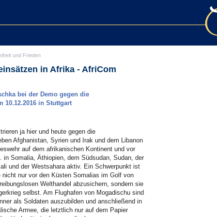
eiheit und Frieden
nsätzen in Afrika - AfriCom
schka bei der Demo gegen die
10.12.2016 in Stuttgart
rieren ja hier und heute gegen die
ben Afghanistan, Syrien und Irak und dem Libanon
undeswehr auf dem afrikanischen Kontinent und vor
a. in Somalia, Äthiopien, dem Südsudan, Sudan, der
ali und der Westsahara aktiv. Ein Schwerpunkt ist
e nicht nur vor den Küsten Somalias im Golf von
reibungslosen Welthandel abzusichern, sondern sie
gerkrieg selbst. Am Flughafen von Mogadischu sind
änner als Soldaten auszubilden und anschließend in
lische Armee, die letztlich nur auf dem Papier