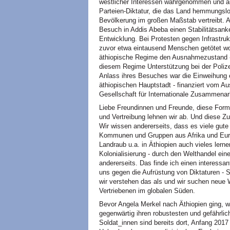
westlicher Interessen wahrgenommen und auf
Parteien-Diktatur, die das Land hemmungslos
Bevölkerung im großen Maßstab vertreibt. A
Besuch in Addis Abeba einen Stabilitätsanker
Entwicklung. Bei Protesten gegen Infrastru
zuvor etwa eintausend Menschen getötet w
äthiopische Regime den Ausnahmezustand -
diesem Regime Unterstützung bei der Polizeia
Anlass ihres Besuches war die Einweihung e
äthiopischen Hauptstadt - finanziert vom A
Gesellschaft für Internationale Zusammenar
Liebe Freundinnen und Freunde, diese Form 
und Vertreibung lehnen wir ab. Und diese Z
Wir wissen andererseits, dass es viele gut
Kommunen und Gruppen aus Afrika und Eur
Landraub u.a. in Äthiopien auch vieles lern
Kolonialisierung - durch den Welthandel ein
andererseits. Das finde ich einen interessa
uns gegen die Aufrüstung von Diktaturen - S
wir verstehen das als und wir suchen neue 
Vertriebenen im globalen Süden.
Bevor Angela Merkel nach Äthiopien ging, w
gegenwärtig ihren robustesten und gefährli
Soldat_innen sind bereits dort, Anfang 20