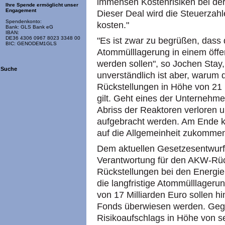
immensen Kostenrisiken bei der
Ihre Spende ermöglicht unser
Engagement
Dieser Deal wird die Steuerzahl
Spendenkonto:
kosten."
Bank: GLS Bank eG
IBAN:
DE36 4306 0967 8023 3348 00
"Es ist zwar zu begrüßen, dass 
BIC: GENODEM1GLS
Atommülllagerung in einem öffen
werden sollen", so Jochen Stay,
Suche
unverständlich ist aber, warum d
Rückstellungen in Höhe von 21
gilt. Geht eines der Unternehmen
Abriss der Reaktoren verloren 
aufgebracht werden. Am Ende k
auf die Allgemeinheit zukommen
Dem aktuellen Gesetzesentwurf z
Verantwortung für den AKW-Rü
Rückstellungen bei den Energie
die langfristige Atommülllageru
von 17 Milliarden Euro sollen hi
Fonds überwiesen werden. Gege
Risikoaufschlags in Höhe von s