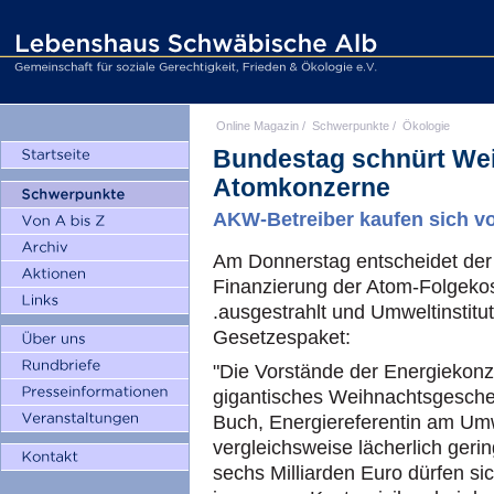
Online Magazin
/
Schwerpunkte
/
Ökologie
Bundestag schnürt Wei
Atomkonzerne
AKW-Betreiber kaufen sich vo
Am Donnerstag entscheidet der
Finanzierung der Atom-Folgekos
.ausgestrahlt und Umweltinstitu
Gesetzespaket:
"Die Vorstände der Energiekonz
gigantisches Weihnachtsgesche
Buch, Energiereferentin am Umw
vergleichsweise lächerlich geri
sechs Milliarden Euro dürfen s