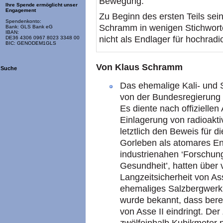
Bewegung.
Ihre Spende ermöglicht unser
Engagement
Zu Beginn des ersten Teils sein
Spendenkonto:
Schramm in wenigen Stichwort
Bank: GLS Bank eG
IBAN:
nicht als Endlager für hochradi
DE36 4306 0967 8023 3348 00
BIC: GENODEM1GLS
Von Klaus Schramm
Suche
Das ehemalige Kali- und 
von der Bundesregierung 
Es diente nach offiziell
Einlagerung von radioakti
letztlich den Beweis für d
Gorleben als atomares End
industrienahen ‘Forschun
Gesundheit’, hatten über v
Langzeitsicherheit von Ass
ehemaliges Salzbergwerk s
wurde bekannt, dass berei
von Asse II eindringt. Der