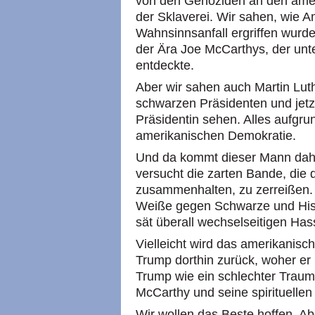
von den Genoziden an den ame
der Sklaverei. Wir sahen, wie A
Wahnsinnsanfall ergriffen wurd
der Ära Joe McCarthys, der un
entdeckte.
Aber wir sahen auch Martin Luth
schwarzen Präsidenten und jetzt
Präsidentin sehen. Alles aufgr
amerikanischen Demokratie.
Und da kommt dieser Mann dahe
versucht die zarten Bande, die 
zusammenhalten, zu zerreißen.
Weiße gegen Schwarze und His
sät überall wechselseitigen Has
Vielleicht wird das amerikanisch
Trump dorthin zurück, woher er 
Trump wie ein schlechter Trau
McCarthy und seine spirituellen
Wir wollen das Beste hoffen. Ab