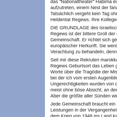
das "Nationaltheater" Habima ein
aufzutreten, einem Nest der fana
Tatsächlich vergeht kein Tag oh
Heldentat Regews. Ihre Kollegen
DIE GRUNDLAGE des israelisch
Regews ist der bittere Groll der 
Gemeinschaft. Er richtet sich g
europäischer Herkunft. Sie werd
Verachtung zu behandeln, denn s
Seit mir diese Rekruten marokka
Regews Geburtsort das Leben ge
Worte über die Tragödie der Mi
bei der ich vom ersten Augenbl
Ungerechtigkeiten wurden von d
meist ohne böse Absicht, an d
Aber die größte aller Sünden wi
Jede Gemeinschaft braucht ein G
Leistungen in der Vergangenhei
dem Krieg von 1948 ins Land k