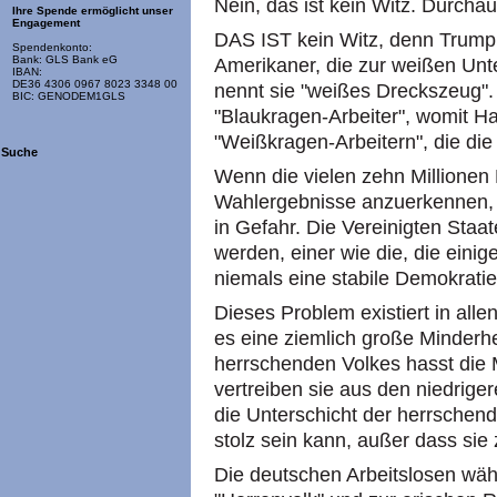
Nein, das ist kein Witz. Durchau
Ihre Spende ermöglicht unser
Engagement
DAS IST kein Witz, denn Trump v
Spendenkonto:
Bank: GLS Bank eG
Amerikaner, die zur weißen Unte
IBAN:
DE36 4306 0967 8023 3348 00
nennt sie "weißes Dreckszeug".
BIC: GENODEM1GLS
"Blaukragen-Arbeiter", womit H
"Weißkragen-Arbeitern", die die
Suche
Wenn die vielen zehn Millionen
Wahlergebnisse anzuerkennen, 
in Gefahr. Die Vereinigten Sta
werden, einer wie die, die einig
niemals eine stabile Demokrati
Dieses Problem existiert in all
es eine ziemlich große Minderhe
herrschenden Volkes hasst die 
vertreiben sie aus den niedriger
die Unterschicht der herrschend
stolz sein kann, außer dass sie
Die deutschen Arbeitslosen wähl