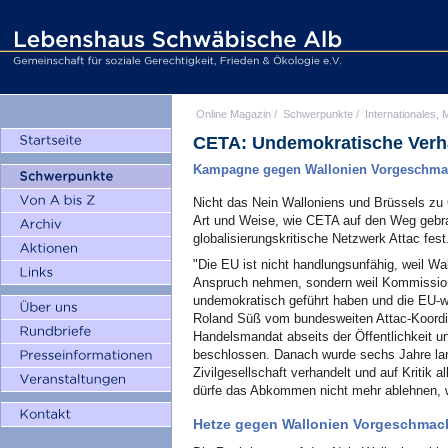
Online Magazin
/
Schwerpunkte
/
Internationales, M
CETA: Undemokratische Verh
Kampagne gegen Wallonien Vorgeschmack
Nicht das Nein Walloniens und Brüssels zu
Art und Weise, wie CETA auf den Weg gebrac
globalisierungskritische Netzwerk Attac fest
"Die EU ist nicht handlungsunfähig, weil Wa
Anspruch nehmen, sondern weil Kommission
undemokratisch geführt haben und die EU-we
Roland Süß vom bundesweiten Attac-Koordi
Handelsmandat abseits der Öffentlichkeit 
beschlossen. Danach wurde sechs Jahre la
Zivilgesellschaft verhandelt und auf Kritik 
dürfe das Abkommen nicht mehr ablehnen, we
Hetze gegen Wallonien Vorgeschmack 