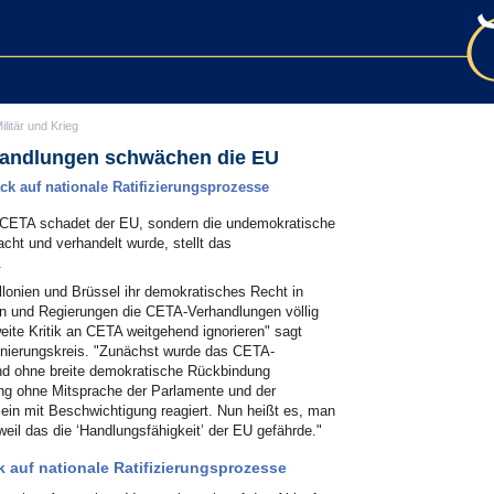
ilitär und Krieg
andlungen schwächen die EU
 auf nationale Ratifizierungsprozesse
 CETA schadet der EU, sondern die undemokratische
ht und verhandelt wurde, stellt das
.
llonien und Brüssel ihr demokratisches Recht in
 und Regierungen die CETA-Verhandlungen völlig
ite Kritik an CETA weitgehend ignorieren" sagt
nierungskreis. "Zunächst wurde das CETA-
und ohne breite demokratische Rückbindung
ng ohne Mitsprache der Parlamente und der
allein mit Beschwichtigung reagiert. Nun heißt es, man
il das die ‘Handlungsfähigkeit’ der EU gefährde."
auf nationale Ratifizierungsprozesse