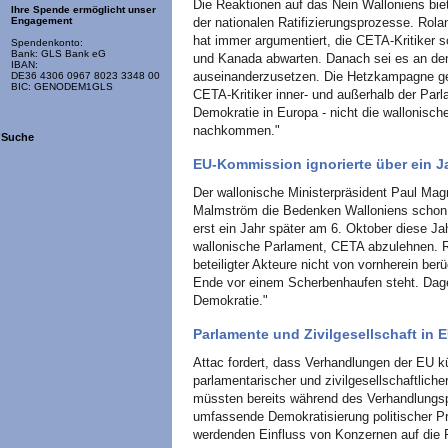
Die Reaktionen auf das Nein Walloniens bie
Ihre Spende ermöglicht unser
der nationalen Ratifizierungsprozesse. Rol
Engagement
hat immer argumentiert, die CETA-Kritiker 
Spendenkonto:
Bank: GLS Bank eG
und Kanada abwarten. Danach sei es an den
IBAN:
auseinanderzusetzen. Die Hetzkampagne geg
DE36 4306 0967 8023 3348 00
BIC: GENODEM1GLS
CETA-Kritiker inner- und außerhalb der Par
Demokratie in Europa - nicht die wallonisch
nachkommen."
Suche
EU-Kommission ignorierte über ein Ja
Der wallonische Ministerpräsident Paul Ma
Malmström die Bedenken Walloniens schon a
erst ein Jahr später am 6. Oktober diese Ja
wallonische Parlament, CETA abzulehnen. 
beteiligter Akteure nicht von vornherein be
Ende vor einem Scherbenhaufen steht. Dageg
Demokratie."
Parlamente und Zivilgesellschaft in
Attac fordert, dass Verhandlungen der EU kün
parlamentarischer und zivilgesellschaftlich
müssten bereits während des Verhandlungsp
umfassende Demokratisierung politischer P
werdenden Einfluss von Konzernen auf die P