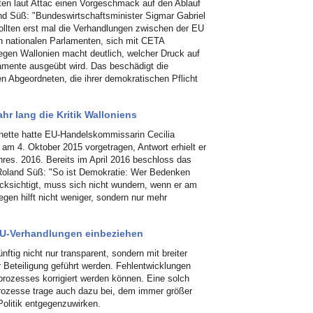
ten laut Attac einen Vorgeschmack auf den Ablauf
and Süß: "Bundeswirtschaftsminister Sigmar Gabriel
sollten erst mal die Verhandlungen zwischen der EU
 nationalen Parlamenten, sich mit CETA
en Wallonien macht deutlich, welcher Druck auf
lamente ausgeübt wird. Das beschädigt die
en Abgeordneten, die ihrer demokratischen Pflicht
hr lang die Kritik Walloniens
gnette hatte EU-Handelskommissarin Cecilia
m 4. Oktober 2015 vorgetragen, Antwort erhielt er
hres. 2016. Bereits im April 2016 beschloss das
Roland Süß: "So ist Demokratie: Wer Bedenken
rücksichtigt, muss sich nicht wundern, wenn er am
en hilft nicht weniger, sondern nur mehr
 EU-Verhandlungen einbeziehen
ftig nicht nur transparent, sondern mit breiter
er Beteiligung geführt werden. Fehlentwicklungen
rozesses korrigiert werden können. Eine solch
rozesse trage auch dazu bei, dem immer größer
olitik entgegenzuwirken.