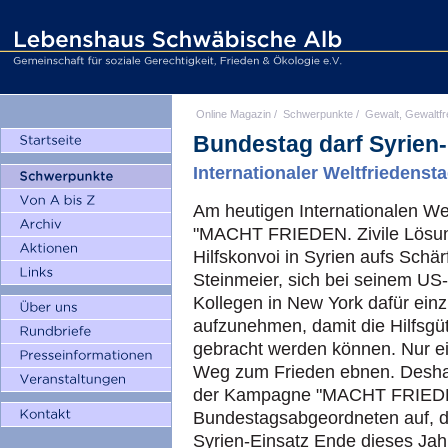
Online Magazin
/
Schwerpunkte
/
Gewalt, Gewaltfr
Bundestag darf Syrien-
Internationaler Weltfriedenst
Am heutigen Internationalen Wel
"MACHT FRIEDEN. Zivile Lösunge
Hilfskonvoi in Syrien aufs Schär
Steinmeier, sich bei seinem US
Kollegen in New York dafür ein
aufzunehmen, damit die Hilfsgüt
gebracht werden können. Nur e
Weg zum Frieden ebnen. Deshal
der Kampagne "MACHT FRIEDEN.
Bundestagsabgeordneten auf, 
Syrien-Einsatz Ende dieses Jah