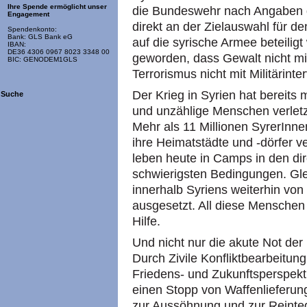
Ihre Spende ermöglicht unser
die Bundeswehr nach Angaben d
Engagement
direkt an der Zielauswahl für 
Spendenkonto:
Bank: GLS Bank eG
auf die syrische Armee beteiligt
IBAN:
DE36 4306 0967 8023 3348 00
geworden, dass Gewalt nicht m
BIC: GENODEM1GLS
Terrorismus nicht mit Militärinte
Der Krieg in Syrien hat bereits
Suche
und unzählige Menschen verletz
Mehr als 11 Millionen SyrerInn
ihre Heimatstädte und -dörfer v
leben heute in Camps in den di
schwierigsten Bedingungen. Gle
innerhalb Syriens weiterhin von 
ausgesetzt. All diese Menschen
Hilfe.
Und nicht nur die akute Not de
Durch Zivile Konfliktbearbeitung
Friedens- und Zukunftsperspekt
einen Stopp von Waffenlieferu
zur Aussöhnung und zur Reinteg