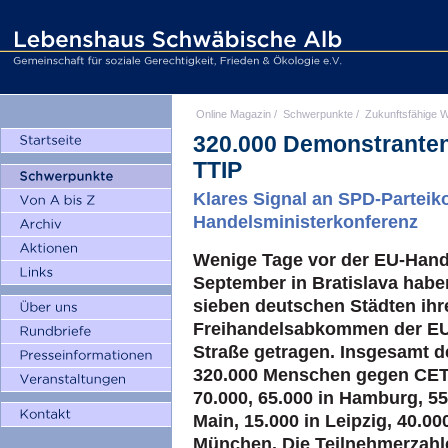
Online Magazin
/
Schwerpunkte
/
Zukunftsfähige W
320.000 Demonstranten
TTIP
Klares Signal an SPD-Parteik
Handelsministerkonferenz
Wenige Tage vor der EU-Hand
September in Bratislava habe
sieben deutschen Städten ihr
Freihandelsabkommen der EU
Straße getragen. Insgesamt d
320.000 Menschen gegen CETA
70.000, 65.000 in Hamburg, 55
Main, 15.000 in Leipzig, 40.00
München. Die Teilnehmerzahle