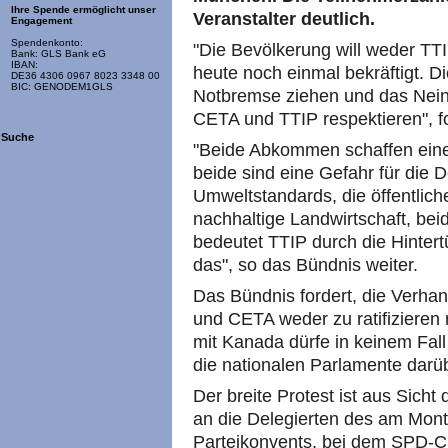
Ihre Spende ermöglicht unser
Veranstalter deutlich.
Engagement
Spendenkonto:
"Die Bevölkerung will weder T
Bank: GLS Bank eG
IBAN:
heute noch einmal bekräftigt. 
DE36 4306 0967 8023 3348 00
BIC: GENODEM1GLS
Notbremse ziehen und das Nein
CETA und TTIP respektieren", f
Suche
"Beide Abkommen schaffen eine 
beide sind eine Gefahr für die D
Umweltstandards, die öffentlic
nachhaltige Landwirtschaft, b
bedeutet TTIP durch die Hinter
das", so das Bündnis weiter.
Das Bündnis fordert, die Verhan
und CETA weder zu ratifizier
mit Kanada dürfe in keinem Fal
die nationalen Parlamente dar
Der breite Protest ist aus Sicht
an die Delegierten des am Mont
Parteikonvents, bei dem SPD-Ch