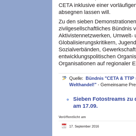
CETA inklusive einer vorläuf
absegnen lassen will.
Zu den sieben Demonstrationen 
zivilgesellschaftliches Bündnis
Aktivistennetzwerken, Umwelt- 
Globalisierungskritikern, Juge
Sozialverbänden, Gewerkschafte
entwicklungspolitischen Organ
Organisationen auf regionaler 
Quelle:
Bündnis "CETA & TTIP 
Welthandel!"
- Gemeinsame Pres
Sieben Fotostreams zu
am 17.09.
Veröffentlicht am
17. September 2016