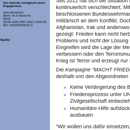
Seit 2012 hat sich die Situation
Ihre Spende ermöglicht unser
kontinuierlich verschlechtert.
Engagement
Spendenkonto:
beschlossenen Bundeswehrmanda
Bank: GLS Bank eG
IBAN:
militärisch an dem Konflikt. Doch
DE36 4306 0967 8023 3348 00
BIC: GENODEM1GLS
Afghanistan, Irak und anderswo 
gezeigt: Frieden kann nicht herb
Problems und nicht der Lösung v
Suche
Eingreifen wird die Lage der Me
verbessern oder den Terrorismu
Krieg ist Terror und erzeugt nu
Die
Kampagne "MACHT FRIEDEN.
deshalb von den Abgeordneten
Keine Verlängerung des 
Friedensprozess unter UN
Zivilgesellschaft einbezie
Humanitäre Hilfe aufstocke
ausbauen
"Wir wollen uns dafür einsetze