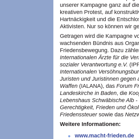
unserer Kampagne ganz auf die
kreativen Protest, auf konstrukt
Hartnäckigkeit und die Entschlo
Aktivisten. Nur so können wir g
Getragen wird die Kampagne von
wachsenden Bündnis aus Organ
Friedensbewegung. Dazu zählen
Internationalen Ärzte für die V
sozialer Verantwortung e.V.
(IP
Internationalen Versöhnungsbu
Juristen und Juristinnen gegen
Waffen
(IALANA), das
Forum Fr
Landeskirche in Baden
, die
Koo
Lebenshaus Schwäbische Alb - 
Gerechtigkeit, Frieden und Ökol
Friedenssteuer
sowie das
Netzw
Weitere Informationen:
www.macht-frieden.de