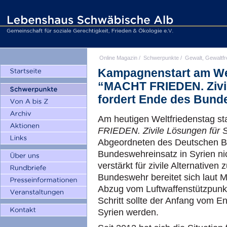
Online Magazin
/
Schwerpunkte
/
Gewalt, Gewaltfr
Kampagnenstart am We
“MACHT FRIEDEN. Zivil
fordert Ende des Bund
Am heutigen Weltfriedenstag sta
FRIEDEN. Zivile Lösungen für S
Abgeordneten des Deutschen B
Bundeswehreinsatz in Syrien nic
verstärkt für zivile Alternativen
Bundeswehr bereitet sich laut 
Abzug vom Luftwaffenstützpunkt I
Schritt sollte der Anfang vom 
Syrien werden.