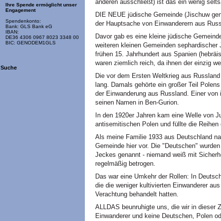
anderen ausschließt) ist das ein wenig selt
Ihre Spende ermöglicht unser
Engagement
DIE NEUE jüdische Gemeinde (Jischuw genan
Spendenkonto:
der Hauptsache von Einwanderern aus Russ
Bank: GLS Bank eG
IBAN:
Davor gab es eine kleine jüdische Gemeind
DE36 4306 0967 8023 3348 00
BIC: GENODEM1GLS
weiteren kleinen Gemeinden sephardischer
frühen 15. Jahrhundert aus Spanien (hebräis
waren ziemlich reich, da ihnen der einzig we
Suche
Die vor dem Ersten Weltkrieg aus Russland
lang. Damals gehörte ein großer Teil Polens
der Einwanderung aus Russland. Einer von 
seinen Namen in Ben-Gurion.
In den 1920er Jahren kam eine Welle von 
antisemitischen Polen und füllte die Reihen
Als meine Familie 1933 aus Deutschland nac
Gemeinde hier vor. Die "Deutschen" wurden
Jeckes genannt - niemand weiß mit Sicherh
regelmäßig betrogen.
Das war eine Umkehr der Rollen: In Deutsc
die die weniger kultivierten Einwanderer aus
Verachtung behandelt hatten.
ALLDAS beunruhigte uns, die wir in dieser Z
Einwanderer und keine Deutschen, Polen ode