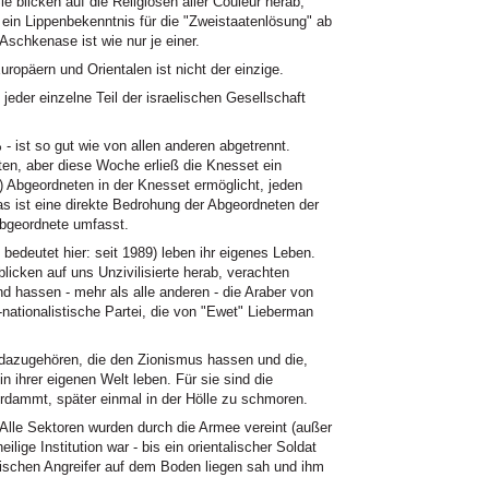
ie blicken auf die Religiösen aller Couleur herab,
 ein Lippenbekenntnis für die "Zweistaatenlösung" ab
 Aschkenase ist wie nur je einer.
ern und Orientalen ist nicht der einzige.
jeder einzelne Teil der israelischen Gesellschaft
- ist so gut wie von allen anderen abgetrennt.
ten, aber diese Woche erließ die Knesset ein
) Abgeordneten in der Knesset ermöglicht, jeden
s ist eine direkte Bedrohung der Abgeordneten der
 Abgeordnete umfasst.
edeutet hier: seit 1989) leben ihr eigenes Leben.
blicken auf uns Unzivilisierte herab, verachten
nd hassen - mehr als alle anderen - die Araber von
nationalistische Partei, die von "Ewet" Lieberman
t dazugehören, die den Zionismus hassen und die,
in ihrer eigenen Welt leben. Für sie sind die
erdammt, später einmal in der Hölle zu schmoren.
lle Sektoren wurden durch die Armee vereint (außer
lige Institution war - bis ein orientalischer Soldat
ischen Angreifer auf dem Boden liegen sah und ihm