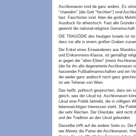
Aschkenasen sind da ganz anders. Es stimmt
"charedim" (die Gott "fürchten") sind Aschk
fast Faschisten sind. Aber die große Mehrhe
Ausdruck für atheistisch. Fast alle Gründer
gewinnt die national-religiöse Gemeinschaft
DIE TRAGÖDIE des heutigen Israels ist nich
dass sie alle in einem großen Graben zus
Der Enkel eines Einwanderers aus Marokko g
und Einkommens-Klasse, ist gemäßigt religiö
er gegen die "alten Eliten" (meist Aschkena
(die für ihn alle degenerierte Aschkenasen si
hassender Fußballmannschaften und ein Vereh
die weder ganz arabisch noch ganz griechis
ist wie Teheran von Wien.
Das heißt, politisch gesprochen, dass ein 
gleich, was der Likud tut. Aschkenasen könn
Likud eine Politik betreibt, die in völligem 
lebenswichtigen Interessen steht. Die Politik
die sehr Reichen. Der Orientale wird nicht 
und der Tradition an den Likud gebunden.
Dasselbe trifft auf die andere Seite zu. Die 
wie Meretz die Partei der Aschkenasen. Ihre M