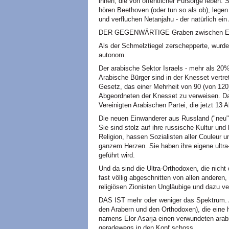
ihnen, die von öffentlicher Fürsorge leben. S
hören Beethoven (oder tun so als ob), legen
und verfluchen Netanjahu - der natürlich ein
DER GEGENWÄRTIGE Graben zwischen Europä
Als der Schmelztiegel zerschepperte, wurde 
autonom.
Der arabische Sektor Israels - mehr als 20% 
Arabische Bürger sind in der Knesset vertre
Gesetz, das einer Mehrheit von 90 (von 120
Abgeordneten der Knesset zu verweisen. Da
Vereinigten Arabischen Partei, die jetzt 13
Die neuen Einwanderer aus Russland ("neu" b
Sie sind stolz auf ihre russische Kultur und 
Religion, hassen Sozialisten aller Couleur u
ganzem Herzen. Sie haben ihre eigene ultra-
geführt wird.
Und da sind die Ultra-Orthodoxen, die nich
fast völlig abgeschnitten von allen anderen, 
religiösen Zionisten Ungläubige und dazu v
DAS IST mehr oder weniger das Spektrum. A
den Arabern und den Orthodoxen), die eine hei
namens Elor Asarja einen verwundeten arab
geradewegs in den Kopf schoss.