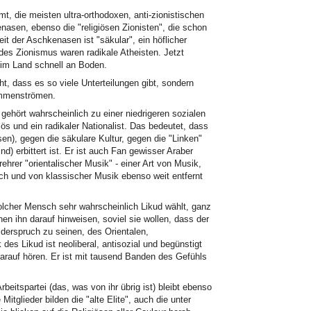
, die meisten ultra-orthodoxen, anti-zionistischen
enasen, ebenso die "religiösen Zionisten", die schon
it der Aschkenasen ist "säkular", ein höflicher
 des Zionismus waren radikale Atheisten. Jetzt
 im Land schnell an Boden.
t, dass es so viele Unterteilungen gibt, sondern
ammenströmen.
ehört wahrscheinlich zu einer niedrigeren sozialen
s und ein radikaler Nationalist. Das bedeutet, dass
sen), gegen die säkulare Kultur, gegen die "Linken"
nd) erbittert ist. Er ist auch Fan gewisser Araber
rer "orientalischer Musik" - einer Art von Musik,
ch und von klassischer Musik ebenso weit entfernt
solcher Mensch sehr wahrscheinlich Likud wählt, ganz
en ihn darauf hinweisen, soviel sie wollen, dass der
Widerspruch zu seinen, des Orientalen,
 des Likud ist neoliberal, antisozial und begünstigt
darauf hören. Er ist mit tausend Banden des Gefühls
Arbeitspartei (das, was von ihr übrig ist) bleibt ebenso
itglieder bilden die "alte Elite", auch die unter