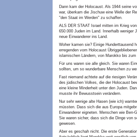
Dann kam der Holocaust. Als 1944 seine vo
war, überkam die Jischuw eine Welle der Re
"den Staat im Werden" zu schaffen.
ALS DER STAAT Israel mitten im Krieg von 1
650.000 Juden im Land. Innerhalb weniger J
neue Einwanderer ins Land.
Woher kamen sie? Einige Hunderttausend hol
erregenden vom Holocaust Übriggebliebenen
islamischen Ländern, von Marokko bis zum 
Für uns waren sie alle gleich. Sie waren Ei
sollten, um so wunderbare Menschen zu wer
Fast niemand achtete auf die riesigen Ve
des jüdischen Volkes, die der Holocaust bew
eine kleine Minderheit unter den Juden. Dan
musste ihr Bewusstsein verändern.
Nur sehr wenige alte Hasen (wie ich) warnte
müssten. Dass sich die aus Europa mitgebrac
Einwanderer eigneten. Menschen wie Ben-Gur
Sie waren sicher, dass sich die Dinge von s
gewesen.
Aber es geschah nicht. Die erste Generati
(tatsächlich liegt Marokko weit westlich vo