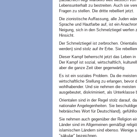
Lebensunterhalt zu bestreiten. Auch sie ve
Fragen zu stellen. Die dritte rebelliert jetzt.
Die zionistische Auffassung, alle Juden wär
Sprache und Hautfarbe auf, ist ein Anachro
Neigung, sich in den Schmelztiegel werfen z
Hinsicht.
Der Schmelztiegel ist zerbrochen. Orientali
werden) sind stolz auf ihr Erbe. Sie rebelli
Dieser Kampf beherrscht jetzt das Leben i
Der Kampf ist sozial, wirtschaftlich, kulturel
aber die ganze Zeit über gegenwärtig.
Es ist ein soziales Problem. Da die meisten
wirtschaftliche Stellung zu erlangen, bevor 
wohlhabender. Und sie nehmen die meisten S
ausgebeutet, diskriminiert, als Unterklasse 
Orientalen sind in der Regel stolz darauf, da
nationaler Angelegenheiten. Sie beschuldige
hebräisches Wort für Deutschland), gefühllos
Sie nehmen auch gegenüber der Religion ei
Länder sind im Allgemeinen gemäßigt religi
islamischen Ländern sind ebenso. Wenige si
"säkular" bezeichnen.