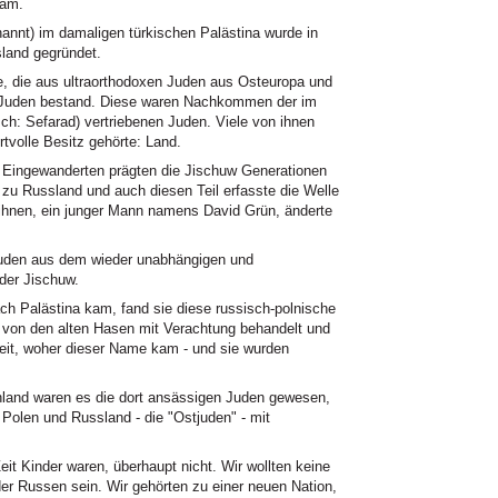
sam.
nt) im damaligen türkischen Palästina wurde in
land gegründet.
e, die aus ultraorthodoxen Juden aus Osteuropa und
 Juden bestand. Diese waren Nachkommen der im
ch: Sefarad) vertriebenen Juden. Viele von ihnen
rtvolle Besitz gehörte: Land.
 Eingewanderten prägten die Jischuw Generationen
 zu Russland und auch diesen Teil erfasste die Welle
ihnen, ein junger Mann namens David Grün, änderte
Juden aus dem wieder unabhängigen und
 der Jischuw.
h Palästina kam, fand sie diese russisch-polnische
 von den alten Hasen mit Verachtung behandelt und
eit, woher dieser Name kam - und sie wurden
hland waren es die dort ansässigen Juden gewesen,
 Polen und Russland - die "Ostjuden" - mit
eit Kinder waren, überhaupt nicht. Wir wollten keine
r Russen sein. Wir gehörten zu einer neuen Nation,