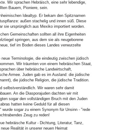
ckte. Wir sprachen Hebräisch, eine sehr lebendige,
ten Bauern, Pioniere, sein.
inheimischen Idealtyp. Er bekam den Spitznamen
uspflanze: außen stachelig und innen süß. Diese
ar sie ursprünglich aus Mexiko importiert worden.
schen Gemeinschaften sollten all ihre Eigenheiten
elztiegel springen, aus dem sie als neugeborene
neue, tief im Boden dieses Landes verwurzelte
 neue Terminologie, die eindeutig zwischen jüdisch
rnommen. Wir träumten von einem hebräischen Staat,
sprachen über hebräische Landwirtschaft,
äische Armee. Juden gab es im Ausland: die jüdische
annt), die jüdische Religion, die jüdische Tradition.
d selbstverständlich. Wir waren sehr damit
bauen. An die Diasporajuden dachten wir mit
gten sogar den vollständigen Bruch mit den Juden
abras hatten keine Geduld für all diesen
" wurde sogar zu einem Synonym für Unsinn - "rede
hochtrabendes Zeug zu reden!
e hebräische Kultur - Dichtung, Literatur, Tanz,
e neue Realität in unserer neuen Heimat