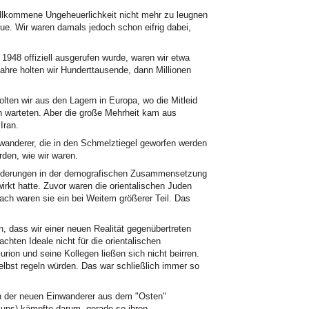
llkommene Ungeheuerlichkeit nicht mehr zu leugnen
ue. Wir waren damals jedoch schon eifrig dabei,
948 offiziell ausgerufen wurde, waren wir etwa
ahre holten wir Hunderttausende, dann Millionen
ten wir aus den Lagern in Europa, wo die Mitleid
 warteten. Aber die große Mehrheit kam aus
Iran.
nwanderer, die in den Schmelztiegel geworfen werden
den, wie wir waren.
ränderungen in der demografischen Zusammensetzung
irkt hatte. Zuvor waren die orientalischen Juden
ach waren sie ein bei Weitem größerer Teil. Das
n, dass wir einer neuen Realität gegenübertreten
hten Ideale nicht für die orientalischen
ion und seine Kollegen ließen sich nicht beirren.
elbst regeln würden. Das war schließlich immer so
on der neuen Einwanderer aus dem "Osten"
n uns) kämpfte darum, gerade so ihren