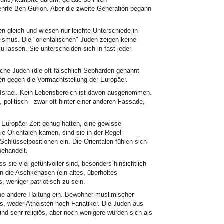
rehrte Ben-Gurion. Aber die zweite Generation begann
en gleich und wiesen nur leichte Unterschiede in
nismus. Die "orientalischen" Juden zeigen keine
u lassen. Sie unterscheiden sich in fast jeder
sche Juden (die oft fälschlich Sepharden genannt
eren gegen die Vormachtstellung der Europäer.
n Israel. Kein Lebensbereich ist davon ausgenommen.
l, politisch - zwar oft hinter einer anderen Fassade,
 Europäer Zeit genug hatten, eine gewisse
die Orientalen kamen, sind sie in der Regel
chlüsselpositionen ein. Die Orientalen fühlen sich
behandelt.
ss sie viel gefühlvoller sind, besonders hinsichtlich
n die Aschkenasen (ein altes, überholtes
, weniger patriotisch zu sein.
ne andere Haltung ein. Bewohner muslimischer
ös, weder Atheisten noch Fanatiker. Die Juden aus
nd sehr religiös, aber noch wenigere würden sich als