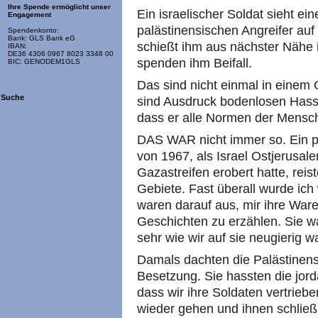
Ihre Spende ermöglicht unser
Ein israelischer Soldat sieht e
Engagement
palästinensischen Angreifer au
Spendenkonto:
Bank: GLS Bank eG
schießt ihm aus nächster Nähe i
IBAN:
DE36 4306 0967 8023 3348 00
spenden ihm Beifall.
BIC: GENODEM1GLS
Das sind nicht einmal in einem 
Suche
sind Ausdruck bodenlosen Hasses
dass er alle Normen der Menschl
DAS WAR nicht immer so. Ein 
von 1967, als Israel Ostjerusa
Gazastreifen erobert hatte, reis
Gebiete. Fast überall wurde ic
waren darauf aus, mir ihre Ware
Geschichten zu erzählen. Sie wa
sehr wie wir auf sie neugierig w
Damals dachten die Palästinens
Besetzung. Sie hassten die jor
dass wir ihre Soldaten vertriebe
wieder gehen und ihnen schließl