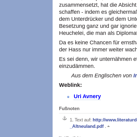
zusammensetzt, hat die Absicht,
schaffen - indem es gleicherm
dem Unterdrücker und dem Unter
Besetzung ganz und gar ignorier
Heuchelei, die man als Diplomat
Da es keine Chancen für ernsth
der Hass nur immer weiter wachs
Es sei denn, wir unternähmen e
einzudämmen.
Aus dem Englischen von
I
Weblink:
Uri Avnery
Fußnoten
1.
Text auf:
http://www.literatur
_Altneuland.pdf
.