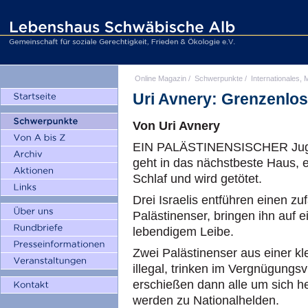
Online Magazin
/
Schwerpunkte
/
Internationales, M
Uri Avnery: Grenzenlo
Von Uri Avnery
EIN PALÄSTINENSISCHER Jugendl
geht in das nächstbeste Haus, e
Schlaf und wird getötet.
Drei Israelis entführen einen zu
Palästinenser, bringen ihn auf 
lebendigem Leibe.
Zwei Palästinenser aus einer kl
illegal, trinken im Vergnügungsv
erschießen dann alle um sich he
werden zu Nationalhelden.