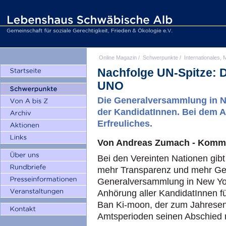
Online Magazin
/
Schwerpunkte
/
Internationales, M
Nachfolge UN-Spitze: Dr
UNO
Die Generalversammlung in N
der KandidatInnen. Bei dem Ab
Erfreuliches.
Von Andreas Zumach - Komm
Bei den Vereinten Nationen gibt
mehr Transparenz und mehr Ges
Generalversammlung in New York
Anhörung aller KandidatInnen f
Ban Ki-moon, der zum Jahresen
Amtsperioden seinen Abschied 