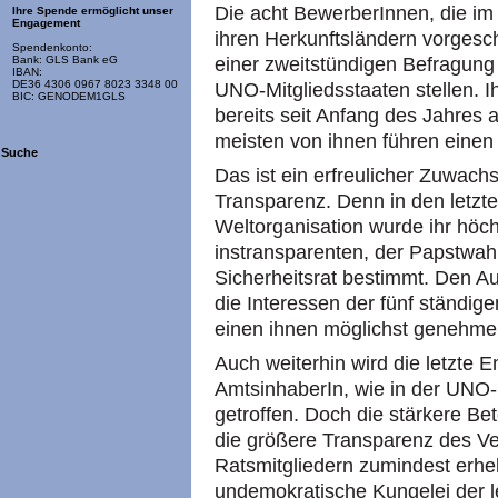
Die acht BewerberInnen, die im 
Ihre Spende ermöglicht unser
Engagement
ihren Herkunftsländern vorgesc
Spendenkonto:
einer zweitstündigen Befragung
Bank: GLS Bank eG
IBAN:
DE36 4306 0967 8023 3348 00
UNO-Mitgliedsstaaten stellen. I
BIC: GENODEM1GLS
bereits seit Anfang des Jahres
meisten von ihnen führen einen
Suche
Das ist ein erfreulicher Zuwac
Transparenz. Denn in den letzt
Weltorganisation wurde ihr höc
instransparenten, der Papstwah
Sicherheitsrat bestimmt. Den Au
die Interessen der fünf ständig
einen ihnen möglichst genehme
Auch weiterhin wird die letzte 
AmtsinhaberIn, wie in der UNO-C
getroffen. Doch die stärkere B
die größere Transparenz des Ve
Ratsmitgliedern zumindest erhe
undemokratische Kungelei der le