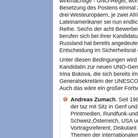
wirkmächtige - UNO-Regel, wona
Besetzung des Postens einma
drei Westeuropäern, je zwei Af
Lateinamerikaner sei nun endlic
Reihe. Sechs der acht Bewerb
berufen sich bei ihrer Kandidat
Russland hat bereits angedeutet
Entscheidung im Sicherheitsrat 
Unter diesen Bedingungen wird 
Kandidatin zur neuen UNO-Gener
Irina Bokova, die sich bereits i
Generalsekretärin der UNESCO
Auch das wäre ein großer Fortsc
Andreas Zumach
. Seit 1
der taz mit Sitz in Genf un
Printmedien, Rundfunk-und
Schweiz,Österreich, USA un
Vortragsreferent, Diskutan
Themen der internationalen