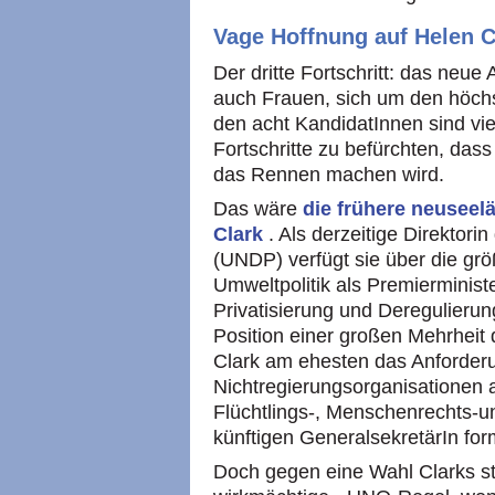
Vage Hoffnung auf Helen C
Der dritte Fortschritt: das neu
auch Frauen, sich um den höc
den acht KandidatInnen sind vier
Fortschritte zu befürchten, dass 
das Rennen machen wird.
Das wäre
die frühere neuseel
Clark
. Als derzeitige Direkto
(UNDP) verfügt sie über die größ
Umweltpolitik als Premierminist
Privatisierung und Deregulierun
Position einer großen Mehrheit 
Clark am ehesten das Anforderu
Nichtregierungsorganisationen
Flüchtlings-, Menschenrechts-un
künftigen GeneralsekretärIn for
Doch gegen eine Wahl Clarks st