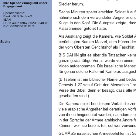
Ihre Spende ermöglicht unser
Siedler herum.
Engagement
Sechs Minuten später erschien Soldat A auf
Spendenkonto:
Bank: GLS Bank eG
näherte sich dem verwundeten Angreifer und
IBAN:
Kugel in den Kopf. Die Autopsie zeigte, da
DE36 4306 0967 8023 3348 00
BIC: GENODEM1GLS
Palästinenser getötet hatte.
Als Ausklang zeigt die Kamera, wie Soldat 
berüchtigten Baruch Marzel, dem Führer der
Suche
der vom Obersten Gerichtshof als Faschist
BIS DAHIN gibt es über die Tatsachen kein
ganze gewalttätige Vorfall wurde von einem
Video aufgenommen. Die israelische Mensch
für genau solche Fälle mit Kameras ausgest
(B’Tselem ist ein biblischer Name und bede
Genesis 1,27 schuf Gott den Menschen "Ihm
Verse der Bibel, denn er besagt, dass all
geschaffen sind.)
Die Kamera spielt bei diesem Vorfall die zen
viele arabische Angreifer bei derartigen Vorf
von ihnen hingerichtet wurden, nachdem sie
in der Sprache der Armee arabische Angreife
können, weil sie bereits tot, schwer verw
GEMÄSS israelischen Armeebefehlen ist Solda