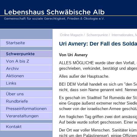
Online Magazin
/
Schwerpunkte
/
Internationales, M
Uri Avnery: Der Fall des Sold
Von Uri Avnery
ALLES MÖGLICHE wurde über den Vorfall, der
geschrieben, verkündet, bestätigt und abgest
Alles außer der Hauptsache.
BEI DEM Vorfall handelt es sich um "den So
nicht, dass sein Name genannt wird. Nennen 
Es geschah im Stadtteil Tel Rumeida der S
eine Gruppe äußerst extremer rechter Siedle
schwer von der israelischen Armee geschütz
Am fraglichen Tag griffen zwei dort ansässi
Auf beide wurde sofort geschossen. Einer 
Der Ort war voller Menschen. Sanitäter kü
nicht um den Palästinenser), einige Offizi