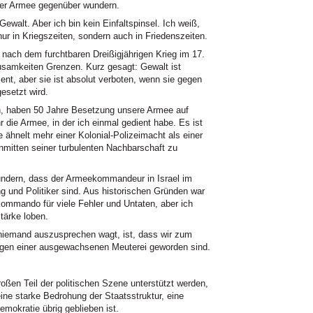
er Armee gegenüber wundern.
Gewalt. Aber ich bin kein Einfaltspinsel. Ich weiß,
ur in Kriegszeiten, sondern auch in Friedenszeiten.
nach dem furchtbaren Dreißigjährigen Krieg im 17.
usamkeiten Grenzen. Kurz gesagt: Gewalt ist
nt, aber sie ist absolut verboten, wenn sie gegen
esetzt wird.
n, haben 50 Jahre Besetzung unsere Armee auf
hr die Armee, in der ich einmal gedient habe. Es ist
e ähnelt mehr einer Kolonial-Polizeimacht als einer
inmitten seiner turbulenten Nachbarschaft zu
undern, dass der Armeekommandeur in Israel im
g und Politiker sind. Aus historischen Gründen war
ommando für viele Fehler und Untaten, aber ich
tärke loben.
iemand auszusprechen wagt, ist, dass wir zum
eugen einer ausgewachsenen Meuterei geworden sind.
oßen Teil der politischen Szene unterstützt werden,
ne starke Bedrohung der Staatsstruktur, eine
mokratie übrig geblieben ist.