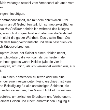
er Mob verlangte sowohl vom Armeechef als auch vom
en.
ngen hinzufügen.
 Kommandoeinheit, die mit dem ehrenvollen Titel
ahm an 50 Gefechten teil. Ich schrieb zwei Bücher
rn der Philister
schrieb ich während des Krieges
es, was ich dort geschrieben habe, war die Wahrheit
och nicht die ganze Wahrheit. Das zweite Buch
Die
h dem Krieg veröffentlicht und darin beschrieb ich
uch Kriegsverbrechen.
upten: Jeder, der Soldat A einen Helden nennt,
Kampfsoldaten, die von damals bis heute in der
r ihnen gab es wahre Helden (wie die vier in
 wagten, um mich, als ich verwundet worden war, aus
).
gt, um einen Kameraden zu retten oder um eine
r, der einen verwundeten Feind erschießt, ist kein
ne Beleidigung für alle anständigen Soldaten, die
tänden versuchen, ihre Menschlichkeit zu wahren.
ebefehle, um zwischen Erlaubtem und Verbotenem,
 einem Helden und einem erbärmlichen Feigling zu