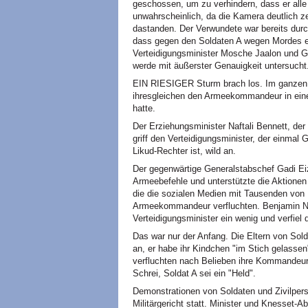
geschossen, um zu verhindern, dass er alle
unwahrscheinlich, da die Kamera deutlich z
dastanden. Der Verwundete war bereits durch
dass gegen den Soldaten A wegen Mordes er
Verteidigungsminister Mosche Jaalon und Ge
werde mit äußerster Genauigkeit untersucht
EIN RIESIGER Sturm brach los. Im ganzen La
ihresgleichen den Armeekommandeur in eine
hatte.
Der Erziehungsminister Naftali Bennett, der
griff den Verteidigungsminister, der einma
Likud-Rechter ist, wild an.
Der gegenwärtige Generalstabschef Gadi Eize
Armeebefehle und unterstützte die Aktionen
die die sozialen Medien mit Tausenden vo
Armeekommandeur verfluchten. Benjamin Ne
Verteidigungsminister ein wenig und verfie
Das war nur der Anfang. Die Eltern von So
an, er habe ihr Kindchen "im Stich gelasse
verfluchten nach Belieben ihre Kommandeure 
Schrei, Soldat A sei ein "Held".
Demonstrationen von Soldaten und Zivilpe
Militärgericht statt. Minister und Knesset-