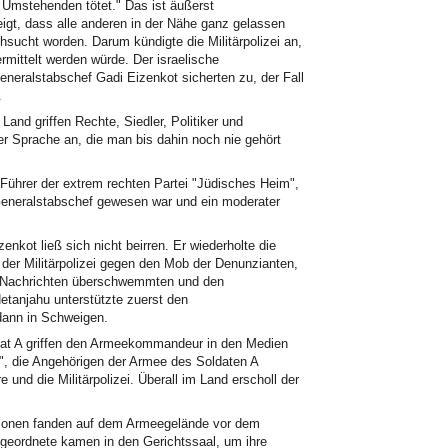
 Umstehenden tötet." Das ist äußerst
eigt, dass alle anderen in der Nähe ganz gelassen
sucht worden. Darum kündigte die Militärpolizei an,
mittelt werden würde. Der israelische
neralstabschef Gadi Eizenkot sicherten zu, der Fall
.
nd griffen Rechte, Siedler, Politiker und
r Sprache an, die man bis dahin noch nie gehört
 Führer der extrem rechten Partei "Jüdisches Heim",
l Generalstabschef gewesen war und ein moderater
nkot ließ sich nicht beirren. Er wiederholte die
 der Militärpolizei gegen den Mob der Denunzianten,
n Nachrichten überschwemmten und den
tanjahu unterstützte zuerst den
l dann in Schweigen.
ldat A griffen den Armeekommandeur in den Medien
n", die Angehörigen der Armee des Soldaten A
und die Militärpolizei. Überall im Land erscholl der
rsonen fanden auf dem Armeegelände vor dem
Abgeordnete kamen in den Gerichtssaal, um ihre