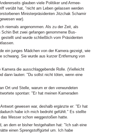
Andererseits glauben viele Politiker und Armee-
ngriff verübt hat, "nicht am Leben gelassen werden
 verstorbenen Ministerpräsidenten Jitzchak Schamir
t gewesen war).
och niemals angenommen. Als zu der Zeit, als
on Schin Bet zwei gefangen genommene Bus-
t gestellt und wurde schließlich vom Präsidenten
tlassen.
wurde ein junges Mädchen von der Kamera gezeigt, wie
re schwang. Sie wurde aus kurzer Entfernung von
ie Kamera die ausschlaggebende Rolle. (Vielleicht
d dann lauten: "Du sollst nicht töten, wenn eine
an Ort und Stelle, warum er den verwundeten
ntwortete spontan: "Er hat meinen Kameraden
 Antwort gewesen war, deshalb ergänzte er: "Er hat
adurch habe ich mich bedroht gefühlt." Es stellte
at das Messer schon weggestoßen hatte.
, an dem er bisher festgehalten hat: "Ich sah eine
hätte einen Sprengstoffgürtel um. Ich habe