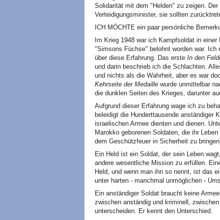
Solidarität mit dem "Helden" zu zeigen. D
Verteidigungsminister, sie sollten zurücktret
ICH MÖCHTE ein paar persönliche Bemerku
Im Krieg 1948 war ich Kampfsoldat in einer
"Simsons Füchse" belohnt worden war. Ich n
über diese Erfahrung. Das erste
In den Felde
und darin beschrieb ich die Schlachten. All
und nichts als die Wahrheit, aber es war d
Kehrseite der Medaille
wurde unmittelbar nac
die dunklen Seiten des Krieges, darunter a
Aufgrund dieser Erfahrung wage ich zu beha
beleidigt die Hunderttausende anständiger 
israelischen Armee dienten und dienen. Unte
Marokko geborenen Soldaten, die ihr Leben
dem Geschützfeuer in Sicherheit zu bringen
Ein Held ist ein Soldat, der sein Leben wa
andere wesentliche Mission zu erfüllen. Eine
Held, und wenn man ihn so nennt, ist das ei
unter harten - manchmal unmöglichen - Ums
Ein anständiger Soldat braucht keine Arme
zwischen anständig und kriminell, zwischen
unterscheiden. Er kennt den Unterschied.