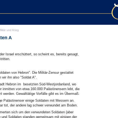
ilitär und Krieg
aten A
 Israel erschüttert, so scheint es, bereits gesagt,
ritten.
ldaten von Hebron". Die Militär-Zensur gestattet
wir ihn also "Soldat A".
tadt Hebron im besetzten Süd-Westjordanland, wo
r inmitten von etwa 160.000 Palästinensern lebt, die
t werden. Gewalttätige Vorfälle gibt es im Übermaß.
ge Palästinenser einige Soldaten mit Messern an.
war tot, der andere lag schwer verwundet am Boden.
mmerten sich um den verwundeten Soldaten (aber
ere und Soldaten standen gemeinsam mit einigen der