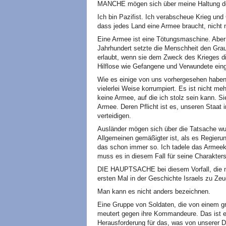
MANCHE mögen sich über meine Haltung d
Ich bin Pazifist. Ich verabscheue Krieg und 
dass jedes Land eine Armee braucht, nicht n
Eine Armee ist eine Tötungsmaschine. Aber 
Jahrhundert setzte die Menschheit den Gra
erlaubt, wenn sie dem Zweck des Krieges die
Hilflose wie Gefangene und Verwundete eing
Wie es einige von uns vorhergesehen habe
vielerlei Weise korrumpiert. Es ist nicht me
keine Armee, auf die ich stolz sein kann. Si
Armee. Deren Pflicht ist es, unseren Staat 
verteidigen.
Ausländer mögen sich über die Tatsache w
Allgemeinen gemäßigter ist, als es Regierun
das schon immer so. Ich tadele das Armeek
muss es in diesem Fall für seine Charakters
DIE HAUPTSACHE bei diesem Vorfall, die n
ersten Mal in der Geschichte Israels zu Z
Man kann es nicht anders bezeichnen.
Eine Gruppe von Soldaten, die von einem gr
meutert gegen ihre Kommandeure. Das ist ei
Herausforderung für das, was von unserer De