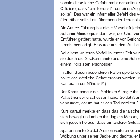
sobald diese keine Gefahr mehr darstellen. 
Offiziere, dass "ein Terrorist", der einen A
sollte". Das war ein informeller Befehl des
(der früher selbst ein überragender Terroris
Die Armee-Führung hat diese Vorschrift jed
Schamir Ministerpräsident war, der Chef v
Entführer getötet hatte, wurde er vor Gerich
Israels begnadigt. Er wurde aus dem Amt en
Bei einem weiteren Vorfall in letzter Zeit 
sie durch die Straßen rannte und eine Sche
einem Polizisten erschossen.
In allen diesen besonderen Fällen spielte d
sollte das göttliche Gebot ergänzt werden un
Kamera in der Nähe ist!")
Der Kommandeur des Soldaten A fragte ihn 
Palästinenser erschossen habe. Soldat A a
verwundet, darum hat er den Tod verdient."
Kurz darauf merkte er, dass das die falsche
sich bewegt und neben ihm lag ein Messer, d
sich jedoch heraus, dass ein anderer Sold
Später nannte Soldat A einen weiteren Grund
Wölbung unter seiner Jacke und dachte, er 