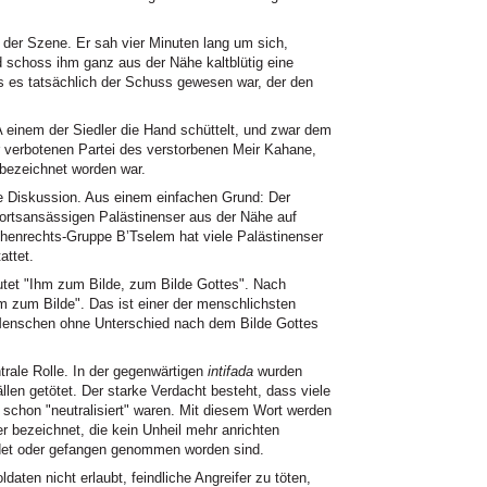
 der Szene. Er sah vier Minuten lang um sich,
 schoss ihm ganz aus der Nähe kaltblütig eine
ss es tatsächlich der Schuss gewesen war, der den
A einem der Siedler die Hand schüttelt, und zwar dem
 verbotenen Partei des verstorbenen Meir Kahane,
 bezeichnet worden war.
e Diskussion. Aus einem einfachen Grund: Der
 ortsansässigen Palästinenser aus der Nähe auf
enrechts-Gruppe B’Tselem hat viele Palästinenser
attet.
utet "Ihm zum Bilde, zum Bilde Gottes". Nach
 zum Bilde". Das ist einer der menschlichsten
e Menschen ohne Unterschied nach dem Bilde Gottes
trale Rolle. In der gegenwärtigen
intifada
wurden
ällen getötet. Der starke Verdacht besteht, dass viele
 schon "neutralisiert" waren. Mit diesem Wort werden
r bezeichnet, die kein Unheil mehr anrichten
undet oder gefangen genommen worden sind.
ten nicht erlaubt, feindliche Angreifer zu töten,