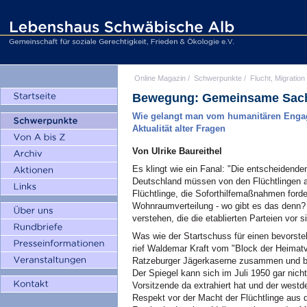
Online Magazin
/
Schwerpunkte
/
Flucht, Migration
Bewegung: Gemeinsame Sac
Wie gelangt man vom humanitären Engag
Aktualität alter Fragen
Von Ulrike Baureithel
Es klingt wie ein Fanal: "Die entscheidende
Deutschland müssen von den Flüchtlingen a
Flüchtlinge, die Soforthilfemaßnahmen ford
Wohnraumverteilung - wo gibt es das denn?
verstehen, die die etablierten Parteien vor si
Was wie der Startschuss für einen bevorsteh
rief Waldemar Kraft vom "Block der Heimatv
Ratzeburger Jägerkaserne zusammen und bli
Der Spiegel kann sich im Juli 1950 gar nich
Vorsitzende da extrahiert hat und der westd
Respekt vor der Macht der Flüchtlinge aus 