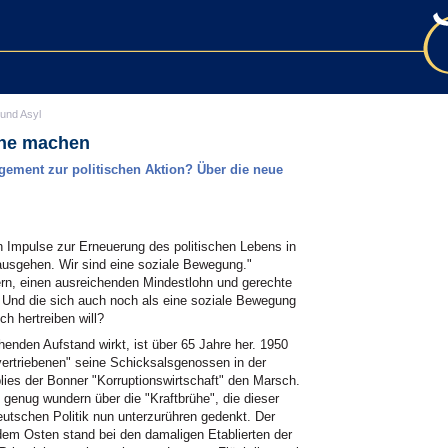
 und Asyl
he machen
ement zur politischen Aktion? Über die neue
n Impulse zur Erneuerung des politischen Lebens in
usgehen. Wir sind eine soziale Bewegung."
ern, einen ausreichenden Mindestlohn und gerechte
 Und die sich auch noch als eine soziale Bewegung
ch hertreiben will?
enden Aufstand wirkt, ist über 65 Jahre her. 1950
ertriebenen" seine Schicksalsgenossen in der
es der Bonner "Korruptionswirtschaft" den Marsch.
t genug wundern über die "Kraftbrühe", die dieser
eutschen Politik nun unterzurühren gedenkt. Der
dem Osten stand bei den damaligen Etablierten der