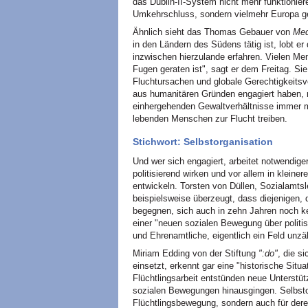
das Dublin-II-System nicht mehr funktionier
Umkehrschluss, sondern vielmehr Europa ge
Ähnlich sieht das Thomas Gebauer von
Med
in den Ländern des Südens tätig ist, lobt er
inzwischen hierzulande erfahren. Vielen Me
Fugen geraten ist", sagt er dem Freitag. Sie 
Fluchtursachen und globale Gerechtigkeitsver
aus humanitären Gründen engagiert haben, re
einhergehenden Gewaltverhältnisse immer me
lebenden Menschen zur Flucht treiben.
Stichwort: Selbstorganisation
Und wer sich engagiert, arbeitet notwendiger
politisierend wirken und vor allem in klei
entwickeln. Torsten von Düllen, Sozialamtsl
beispielsweise überzeugt, dass diejenigen, 
begegnen, sich auch in zehn Jahren noch 
einer "neuen sozialen Bewegung über politi
und Ehrenamtliche, eigentlich ein Feld unz
Miriam Edding von der Stiftung
":do"
, die s
einsetzt, erkennt gar eine "historische Situ
Flüchtlingsarbeit entstünden neue Unterstüt
sozialen Bewegungen hinausgingen. Selbstorg
Flüchtlingsbewegung, sondern auch für dere