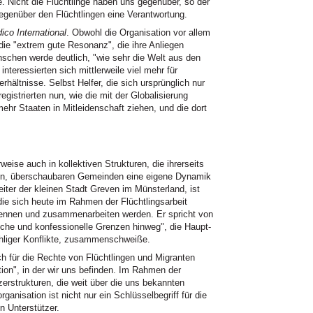
e. Nicht die Flüchtlinge haben uns gegenüber, so der
genüber den Flüchtlingen eine Verantwortung.
ico International
. Obwohl die Organisation vor allem
 die "extrem gute Resonanz", die ihre Anliegen
nschen werde deutlich, "wie sehr die Welt aus den
interessierten sich mittlerweile viel mehr für
hältnisse. Selbst Helfer, die sich ursprünglich nur
gistrierten nun, wie die mit der Globalisierung
hr Staaten in Mitleidenschaft ziehen, und die dort
weise auch in kollektiven Strukturen, die ihrerseits
neren, überschaubaren Gemeinden eine eigene Dynamik
eiter der kleinen Stadt Greven im Münsterland, ist
die sich heute im Rahmen der Flüchtlingsarbeit
kennen und zusammenarbeiten werden. Er spricht von
sche und konfessionelle Grenzen hinweg", die Haupt-
ähliger Konflikte, zusammenschweiße.
ich für die Rechte von Flüchtlingen und Migranten
ation", in der wir uns befinden. Im Rahmen der
zerstrukturen, die weit über die uns bekannten
anisation ist nicht nur ein Schlüsselbegriff für die
n Unterstützer.