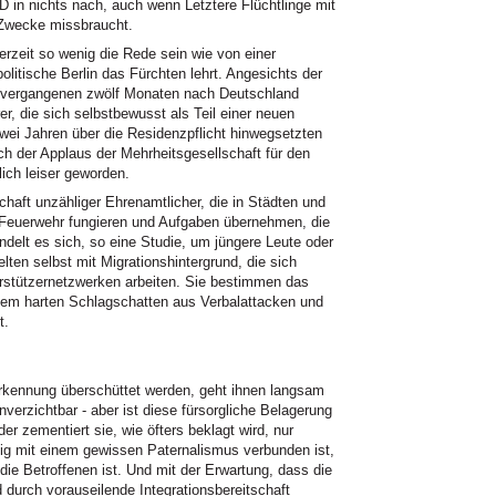
fD in nichts nach, auch wenn Letztere Flüchtlinge mit
 Zwecke missbraucht.
rzeit so wenig die Rede sein wie von einer
itische Berlin das Fürchten lehrt. Angesichts der
n vergangenen zwölf Monaten nach Deutschland
, die sich selbstbewusst als Teil einer neuen
wei Jahren über die Residenzpflicht hinwegsetzten
h der Applaus der Mehrheitsgesellschaft für den
lich leiser geworden.
schaft unzähliger Ehrenamtlicher, die in Städten und
 Feuerwehr fungieren und Aufgaben übernehmen, die
handelt es sich, so eine Studie, um jüngere Leute oder
lten selbst mit Migrationshintergrund, die sich
rstützernetzwerken arbeiten. Sie bestimmen das
em harten Schlagschatten aus Verbalattacken und
t.
rkennung überschüttet werden, geht ihnen langsam
nverzichtbar - aber ist diese fürsorgliche Belagerung
er zementiert sie, wie öfters beklagt wird, nur
fig mit einem gewissen Paternalismus verbunden ist,
die Betroffenen ist. Und mit der Erwartung, dass die
urch vorauseilende Integrationsbereitschaft