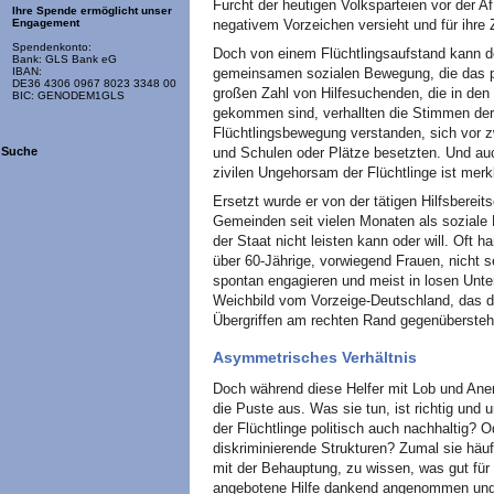
Furcht der heutigen Volksparteien vor der A
Ihre Spende ermöglicht unser
negativem Vorzeichen versieht und für ihre
Engagement
Spendenkonto:
Doch von einem Flüchtlingsaufstand kann de
Bank: GLS Bank eG
gemeinsamen sozialen Bewegung, die das pol
IBAN:
DE36 4306 0967 8023 3348 00
großen Zahl von Hilfesuchenden, die in de
BIC: GENODEM1GLS
gekommen sind, verhallten die Stimmen derer
Flüchtlingsbewegung verstanden, sich vor z
und Schulen oder Plätze besetzten. Und auc
Suche
zivilen Ungehorsam der Flüchtlinge ist merk
Ersetzt wurde er von der tätigen Hilfsbereit
Gemeinden seit vielen Monaten als soziale
der Staat nicht leisten kann oder will. Oft 
über 60-Jährige, vorwiegend Frauen, nicht se
spontan engagieren und meist in losen Unte
Weichbild vom Vorzeige-Deutschland, das d
Übergriffen am rechten Rand gegenübersteh
Asymmetrisches Verhältnis
Doch während diese Helfer mit Lob und Ane
die Puste aus. Was sie tun, ist richtig und u
der Flüchtlinge politisch auch nachhaltig? Od
diskriminierende Strukturen? Zumal sie häu
mit der Behauptung, zu wissen, was gut für 
angebotene Hilfe dankend angenommen und d