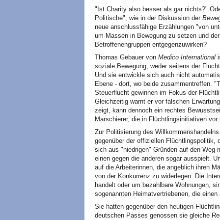
"Ist Charity also besser als gar nichts?" Od
Politische", wie in der Diskussion der
Beweg
neue anschlussfähige Erzählungen "von unt
um Massen in Bewegung zu setzen und der b
Betroffenengruppen entgegenzuwirken?
Thomas Gebauer von
Medico International
i
soziale Bewegung, weder seitens der Flücht
Und sie entwickle sich auch nicht automatis
Ebene - dort, wo beide zusammentreffen. 
Steuerflucht gewinnen im Fokus der Flüchtl
Gleichzeitig warnt er vor falschen Erwartung
zeigt, kann dennoch ein rechtes Bewusstsei
Marschierer, die in Flüchtlingsinitiativen vor
Zur Politisierung des Willkommenshandelns
gegenüber der offiziellen Flüchtlingspolitik, 
sich aus "niedrigen" Gründen auf den Weg m
einen gegen die anderen sogar ausspielt. U
auf die Arbeiterinnen, die angeblich ihren
von der Konkurrenz zu widerlegen. Die Inte
handelt oder um bezahlbare Wohnungen, sin
sogenannten Heimatvertriebenen, die einen
Sie hatten gegenüber den heutigen Flüchtling
deutschen Passes genossen sie gleiche Re