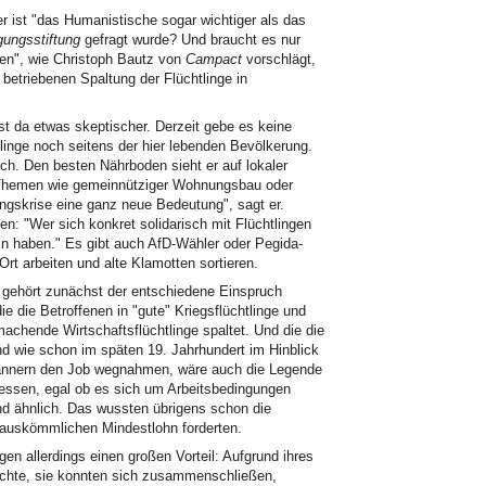
er ist "das Humanistische sogar wichtiger als das
ungsstiftung
gefragt wurde? Und braucht es nur
en", wie Christoph Bautz von
Campact
vorschlägt,
etriebenen Spaltung der Flüchtlinge in
st da etwas skeptischer. Derzeit gebe es keine
linge noch seitens der hier lebenden Bevölkerung.
ch. Den besten Nährboden sieht er auf lokaler
"Themen wie gemeinnütziger Wohnungsbau oder
ingskrise eine ganz neue Bedeutung", sagt er.
en: "Wer sich konkret solidarisch mit Flüchtlingen
n haben." Es gibt auch AfD-Wähler oder Pegida-
 Ort arbeiten und alte Klamotten sortieren.
 gehört zunächst der entschiedene Einspruch
die die Betroffenen in "gute" Kriegsflüchtlinge und
achende Wirtschaftsflüchtlinge spaltet. Und die die
nd wie schon im späten 19. Jahrhundert im Hinblick
 Männern den Job wegnahmen, wäre auch die Legende
ressen, egal ob es sich um Arbeitsbedingungen
d ähnlich. Das wussten übrigens schon die
 auskömmlichen Mindestlohn forderten.
en allerdings einen großen Vorteil: Aufgrund ihres
chte, sie konnten sich zusammenschließen,