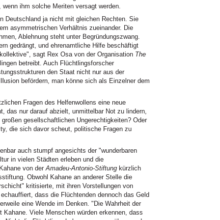
ch, wenn ihm solche Meriten versagt werden.
n Deutschland ja nicht mit gleichen Rechten. Sie
inem asymmetrischen Verhältnis zueinander. Die
ehmen, Ablehnung steht unter Begründungszwang.
ern gedrängt, und ehrenamtliche Hilfe beschäftigt
 kollektive", sagt Rex Osa von der Organisation
The
lingen betreibt. Auch Flüchtlingsforscher
tungsstrukturen den Staat nicht nur aus der
Illusion befördern, man könne sich als Einzelner dem
ätzlichen Fragen des Helfenwollens eine neue
, das nur darauf abzielt, unmittelbar Not zu lindern,
ie großen gesellschaftlichen Ungerechtigkeiten? Oder
ity, die sich davor scheut, politische Fragen zu
 offenbar auch stumpf angesichts der "wunderbaren
tur in vielen Städten erleben und die
a Kahane von der
Amadeu-Antonio-Stiftung
kürzlich
stiftung. Obwohl Kahane an anderer Stelle die
schicht" kritisierte, mit ihren Vorstellungen von
r echauffiert, dass die Flüchtenden dennoch das Geld
ttlerweile eine Wende im Denken. "Die Wahrheit der
agt Kahane. Viele Menschen würden erkennen, dass