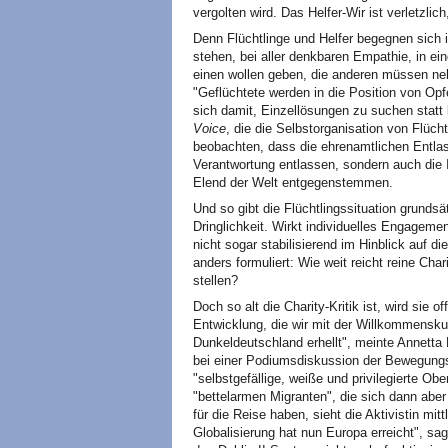
vergolten wird. Das Helfer-Wir ist verletzli
Denn Flüchtlinge und Helfer begegnen sich i
stehen, bei aller denkbaren Empathie, in e
einen wollen geben, die anderen müssen n
"Geflüchtete werden in die Position von Opf
sich damit, Einzellösungen zu suchen statt
Voice
, die die Selbstorganisation von Flücht
beobachten, dass die ehrenamtlichen Entlas
Verantwortung entlassen, sondern auch die 
Elend der Welt entgegenstemmen.
Und so gibt die Flüchtlingssituation grunds
Dringlichkeit. Wirkt individuelles Engagement
nicht sogar stabilisierend im Hinblick auf d
anders formuliert: Wie weit reicht reine Char
stellen?
Doch so alt die Charity-Kritik ist, wird sie
Entwicklung, die wir mit der Willkommenskul
Dunkeldeutschland erhellt", meinte Annett
bei einer Podiumsdiskussion der Bewegungs
"selbstgefällige, weiße und privilegierte Ober
"bettelarmen Migranten", die sich dann abe
für die Reise haben, sieht die Aktivistin mi
Globalisierung hat nun Europa erreicht", s