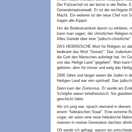
Der Polizeichef ist der letzte in der Reihe. 
Generalstaatsanwalt. Er ist der wichtigste
Macht. Ein weiterer ist der neue Chef von S
tragen alle Kippot.
Um die Bedeutsamkeit davon zu erklären, mu
kann man sagen, der christlichen Religion r
Alles Gerede über eine "jüdisch-christliche"
DAS HEBRÄISCHE Wort für Religion ist
da
bedeutet das Wort "Gesetz". Das Judentum is
die Gott den Menschen auferlegt hat. Im Ge
uns das Heilige Land "gegeben". Man kann 
gehören, dem für immer und ewig das Heilig
2000 Jahre und länger waren die Juden in d
Heiligen Land war rein spirituell. Das jüdisch
Dann kam der Zionismus. Er wurde am Ende 
Schöpfer waren tiefatheistisch. Sie glaubten
geschickt hätte.
Als ich jung war, sprach niemand in diesem
einem "hebräischen Staat". Eine extreme R
sogar, wir seien eine neue hebräische Natio
meisten in meiner Generation dachten ähnli
Oft werde ich gefragt, warum ein entschieden