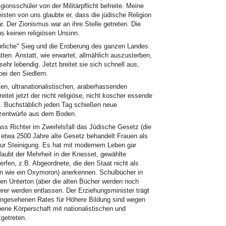
ionsschüler von der Militärpflicht befreite. Meine
eisten von uns glaubte er, dass die jüdische Religion
. Der Zionismus war an ihre Stelle getreten. Die
s keinen religiösen Unsinn.
ürliche" Sieg und die Eroberung des ganzen Landes
tten. Anstatt, wie erwartet, allmählich auszusterben,
sehr lebendig. Jetzt breitet sie sich schnell aus,
ei den Siedlern.
hten, ultranationalistischen, araberhassenden
eitet jetzt der nicht religiöse, nicht koscher essende
u. Buchstäblich jeden Tag schießen neue
etzentwürfe aus dem Boden.
ss Richter im Zweifelsfall das Jüdische Gesetz (die
, etwa 2500 Jahre alte Gesetz behandelt Frauen als
zur Steinigung. Es hat mit modernem Leben gar
rlaubt der Mehrheit in der Knesset, gewählte
fen, z.B. Abgeordnete, die den Staat nicht als
on wie ein Oxymoron) anerkennen. Schulbücher in
en Unterton (aber die alten Bücher werden noch
rer werden entlassen. Der Erziehungsminister trägt
 angesehenen Rates für Höhere Bildung sind wegen
ene Körperschaft mit nationalistischen und
kgetreten.