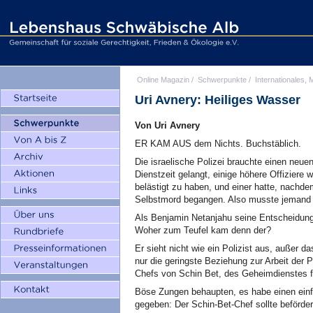
Online Magazin
/
Schwerpunkte
/
Internationales, M
Uri Avnery: Heiliges Wasser
Von Uri Avnery
ER KAM AUS dem Nichts. Buchstäblich.
Die israelische Polizei brauchte einen neu
Dienstzeit gelangt, einige höhere Offiziere
belästigt zu haben, und einer hatte, nachd
Selbstmord begangen. Also musste jemand 
Als Benjamin Netanjahu seine Entscheidung 
Woher zum Teufel kam denn der?
Er sieht nicht wie ein Polizist aus, außer d
nur die geringste Beziehung zur Arbeit der Po
Chefs von Schin Bet, des Geheimdienstes f
Böse Zungen behaupten, es habe einen ein
gegeben: Der Schin-Bet-Chef sollte beförder