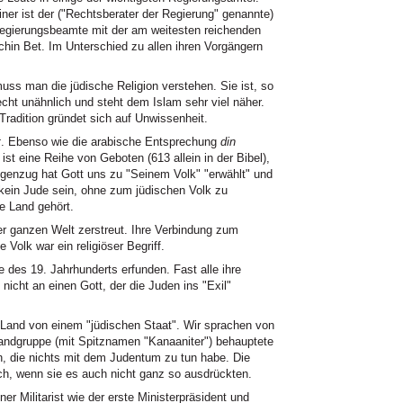
Einer ist der ("Rechtsberater der Regierung" genannte)
 Regierungsbeamte mit der am weitesten reichenden
chin Bet. Im Unterschied zu allen ihren Vorgängern
ss man die jüdische Religion verstehen. Sie ist, so
echt unähnlich und steht dem Islam sehr viel näher.
 Tradition gründet sich auf Unwissenheit.
t
. Ebenso wie die arabische Entsprechung
din
t eine Reihe von Geboten (613 allein in der Bibel),
genzug hat Gott uns zu "Seinem Volk" "erwählt" und
kein Jude sein, ohne zum jüdischen Volk zu
e Land gehört.
er ganzen Welt zerstreut. Ihre Verbindung zum
e Volk war ein religiöser Begriff.
des 19. Jahrhunderts erfunden. Fast alle ihre
 nicht an einen Gott, der die Juden ins "Exil"
 Land von einem "jüdischen Staat". Wir sprachen von
andgruppe (mit Spitznamen "Kanaaniter") behauptete
n, die nichts mit dem Judentum zu tun habe. Die
ch, wenn sie es auch nicht ganz so ausdrückten.
er Militarist wie der erste Ministerpräsident und