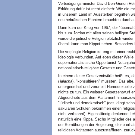
Verteidigungsminister David Ben-Gurion Relig
Erklärung dafür ist recht einfach: Wie die m
in unserem Land im Aussterben begriffen war
neu-hebräischen Pioniere brauchten durchau
Dann kam der Krieg von 1967, der "übernat
bis zum Jordan mit allen seinen heiligen Stä
wurde die jüdische Religion plötzlich wieder 
überall kann man Kippot sehen. Besonders b
Die verjüngte Religion ist eng mit einer rec
Ideologie verbunden. Auf eben dieser Welle r
supernationalistische Opportunist Netanjah
nationalistisch-religiöse Gesetze und Ges
In einem dieser Gesetzentwürfe heißt es, da
Halacha
), "konsultieren" müssten. Das alte
untergeordnet und verurteilt Homosexuelle 
nichts zu tun. Ein weiterer Gesetzentwurf e
Abgeordnete aus dem Parlament hinauszuwer
"jüdisch und demokratisch" (das klingt sch
säkularen Schulen bekommen einen religiös
nicht verbrannt). Eigenständig denkende Leh
natürlich eine Kippa. Sechs Mitglieder des
der Bemühungen der Regierung, diese erhab
religiösen Agitatoren auszustaffieren, zurüc