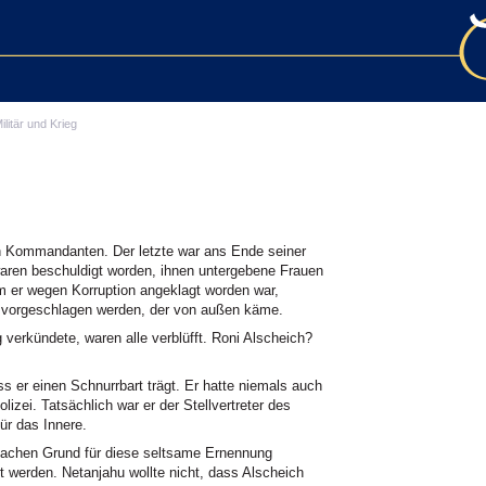
ilitär und Krieg
en Kommandanten. Der letzte war ans Ende seiner
 waren beschuldigt worden, ihnen untergebene Frauen
em er wegen Korruption angeklagt worden war,
vorgeschlagen werden, der von außen käme.
verkündete, waren alle verblüfft. Roni Alscheich?
ass er einen Schnurrbart trägt. Er hatte niemals auch
lizei. Tatsächlich war er der Stellvertreter des
ür das Innere.
fachen Grund für diese seltsame Ernennung
t werden. Netanjahu wollte nicht, dass Alscheich