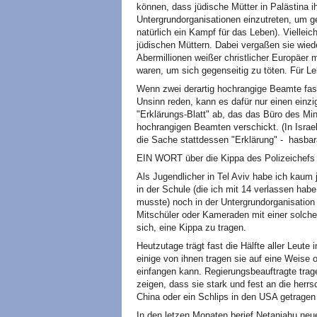
können, dass jüdische Mütter in Palästina i
Untergrundorganisationen einzutreten, um g
natürlich ein Kampf für das Leben). Vielleic
jüdischen Müttern. Dabei vergaßen sie wied
Abermillionen weißer christlicher Europäer 
waren, um sich gegenseitig zu töten. Für Le
Wenn zwei derartig hochrangige Beamte fast
Unsinn reden, kann es dafür nur einen einz
"Erklärungs-Blatt" ab, das das Büro des Mini
hochrangigen Beamten verschickt. (In Israe
die Sache stattdessen "Erklärung" - hasbar
EIN WORT über die Kippa des Polizeichefs 
Als Jugendlicher in Tel Aviv habe ich kaum
in der Schule (die ich mit 14 verlassen habe
musste) noch in der Untergrundorganisation
Mitschüler oder Kameraden mit einer solc
sich, eine Kippa zu tragen.
Heutzutage trägt fast die Hälfte aller Leut
einige von ihnen tragen sie auf eine Weise 
einfangen kann. Regierungsbeauftragte trag
zeigen, dass sie stark und fest an die herrs
China oder ein Schlips in den USA getragen 
In den letzen Monaten berief Netanjahu neue