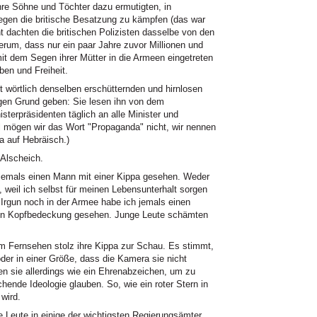
hre Söhne und Töchter dazu ermutigten, in
egen die britische Besatzung zu kämpfen (das war
ht dachten die britischen Polizisten dasselbe von den
erum, dass nur ein paar Jahre zuvor Millionen und
mit dem Segen ihrer Mütter in die Armeen eingetreten
ben und Freiheit.
 wörtlich denselben erschütternden und hirnlosen
igen Grund geben: Sie lesen ihn von dem
sterpräsidenten täglich an alle Minister und
l mögen wir das Wort "Propaganda" nicht, wir nennen
a auf Hebräisch.)
Alscheich.
 jemals einen Mann mit einer Kippa gesehen. Weder
, weil ich selbst für meinen Lebensunterhalt sorgen
 Irgun noch in der Armee habe ich jemals einen
hen Kopfbedeckung gesehen. Junge Leute schämten
e im Fernsehen stolz ihre Kippa zur Schau. Es stimmt,
oder in einer Größe, dass die Kamera sie nicht
en sie allerdings wie ein Ehrenabzeichen, um zu
chende Ideologie glauben. So, wie ein roter Stern in
wird.
 Leute in einige der wichtigsten Regierungsämter.