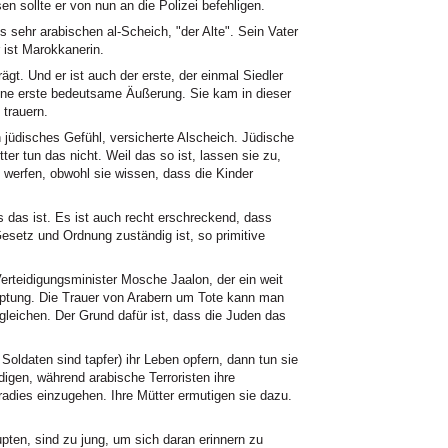
n sollte er von nun an die Polizei befehligen.
 sehr arabischen al-Scheich, "der Alte". Sein Vater
 ist Marokkanerin.
trägt. Und er ist auch der erste, der einmal Siedler
seine erste bedeutsame Äußerung. Sie kam in dieser
 trauern.
n jüdisches Gefühl, versicherte Alscheich. Jüdische
ter tun das nicht. Weil das so ist, lassen sie zu,
 werfen, obwohl sie wissen, dass die Kinder
 es das ist. Es ist auch recht erschreckend, dass
Gesetz und Ordnung zuständig ist, so primitive
rteidigungsminister Mosche Jaalon, der ein weit
ptung. Die Trauer von Arabern um Tote kann man
gleichen. Der Grund dafür ist, dass die Juden das
Soldaten sind tapfer) ihr Leben opfern, dann tun sie
igen, während arabische Terroristen ihre
adies einzugehen. Ihre Mütter ermutigen sie dazu.
upten, sind zu jung, um sich daran erinnern zu