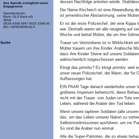
dessen Nachfolge antreten würde. Stattdesse
Ihre Spende ermöglicht unser
Engagement
Der Name Alscheich ist eine Abwandlung des
Spendenkonto:
ist jemenitischer Abstammung, seine Mutter
Bank: GLS Bank eG
IBAN:
Er ist der erste Polizeichef, der eine Kippa 
DE36 4306 0967 8023 3348 00
BIC: GENODEM1GLS
war. Deshalb waren wir alle neugierig auf 
Woche und betraf Mütter, die um ihre Söhne
Trauer um Verstorbene ist in Wirklichkeit ei
Suche
Mütter trauern um ihre Kinder. Arabische Müt
dass ihre Kinder Steine auf unsere Soldaten
wahrscheinlich totgeschossen werden.
Klingt das primitiv? Es klingt primitiv, weil
unser neuer Polizeichef, der Mann, der für 
Auffassungen hat.
EIN PAAR Tage danach wiederholte unser Ve
größeres Imperium beherrscht, diese Behau
nicht mit der Trauer von Juden um Tote ver
Leben, während die Araber den Tod lieben.
Wenn unsere tapferen Soldaten (alle unsere 
das, um das Leben unserer Nation zu verteid
Selbstmordmissionen ausführen, um ins Par
So sind die Araber nun einmal.
Alle die Super-Patrioten, die so etwas beha