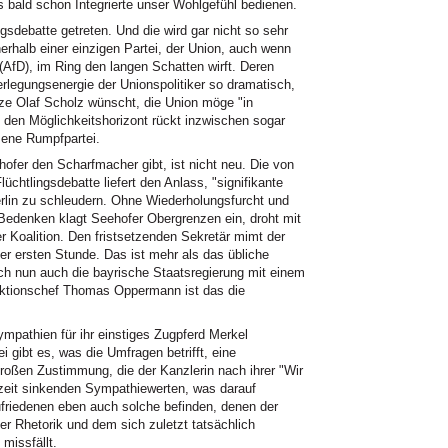
 bald schon Integrierte unser Wohlgefühl bedienen.
ingsdebatte getreten. Und die wird gar nicht so sehr
erhalb einer einzigen Partei, der Union, auch wenn
 (AfD), im Ring den langen Schatten wirft. Deren
erlegungsenergie der Unionspolitiker so dramatisch,
ze Olaf Scholz wünscht, die Union möge "in
 den Möglichkeitshorizont rückt inzwischen sogar
sene Rumpfpartei.
fer den Scharfmacher gibt, ist nicht neu. Die von
chtlingsdebatte liefert den Anlass, "signifikante
rlin zu schleudern. Ohne Wiederholungsfurcht und
Bedenken klagt Seehofer Obergrenzen ein, droht mit
r Koalition. Den fristsetzenden Sekretär mimt der
er ersten Stunde. Das ist mehr als das übliche
ich nun auch die bayrische Staatsregierung mit einem
aktionschef Thomas Oppermann ist das die
ympathien für ihr einstiges Zugpferd Merkel
i gibt es, was die Umfragen betrifft, eine
oßen Zustimmung, die der Kanzlerin nach ihrer "Wir
rzeit sinkenden Sympathiewerten, was darauf
friedenen eben auch solche befinden, denen der
er Rhetorik und dem sich zuletzt tatsächlich
missfällt.