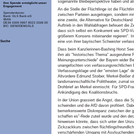
sogenannte Bleibeperspektive haben und als
Ihre Spende ermöglicht unser
Engagement
An die Stelle der Flüchtlinge ist die Flüchtl
Spendenkonto:
zwischen Parteien ausgetragen, sondern inn
Bank: GLS Bank eG
eine zweite, die Alternative für Deutschland
IBAN:
DE36 4306 0967 8023 3348 00
Auftrieb in den Wahlabfragen befeuert die Z
BIC: GENODEM1GLS
dass sich selbst ein Konkurrent wie SPD-Vi
größerem Konsens miteinander regieren". In
eine von ihrer bayrischen Schwester verlas
Suche
Dass beim Kanzlerinnen-Bashing Horst Seeho
ihm als "historisches Thema" ausgerufene Flü
Meinungsunterschiede" der Bayern wider Be
unangefochten von verfassungsrechtlichen 
Verfassungsklage und der "ernsten Lage" de
Altvordere Edmund Stoiber, Merkel-Beißer d
landsmannschaftliche Polittheater, zumal s
Drohbrief an Merkel einmischt. Für SPD-Fr
Ankündigung des Koalitionsbruchs.
In der Union grassiert die Angst, dass die S
schwinden und die AfD davon profitiert. Dabe
bemerkenswerte Diskrepanz zwischen der gr
schaffen es"-Rede zuteil wurde und den de
hinweisen könnte, dass sich unter den Unzu
Zickzackkurs zwischen flüchtlingsfreundlich
verschärfenden Umgang mit Asylsuchenden 