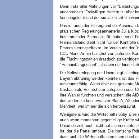
Denn trotz aller Mahnungen vor "Belastung
ungebrochen. Freiwilligen Helfern ist aber 
kennengelernt und der sie vielleicht ein w
Das ist auch der Hintergrund der Auseinande
pfälzischen Regierungsanwärterin Julia Klö
bestimmender Permeabilität mutiert sind. D
Niemandsland dient nicht nur der Kontrolle
Fraternisierungseffekte. Im Verein mit der 
CDU-Mann Armin Laschet vor laufender Kame
die Flüchtlingszahlen drastisch zu verring
"Humanitätsgedusel" ist dabei nur hinderlich
Die Selbstzerlegung der Union birgt allerdin
Bayern abtrünnig werden könnten, ist das P
regierungsfähig. Wenn aber das gesamte Mer
Bosbach als Rechtshüter aufspielen oder C
ihre Wähler fürchten und versuchen, die Af
das weder ein konservativer Plan A, A2 oder
Mehrheit, wer immer die sich herbeiträumt.
Wenigstens wird die Wirtschaftslobby alles 
auch wenn momentan gegenteilige Kräfte wir
Union derzeit noch nicht auf sie verzichten 
ist, der die Partei umbaut. Die ironische Po
dass sich die Wirtschaftsinteressen durchs