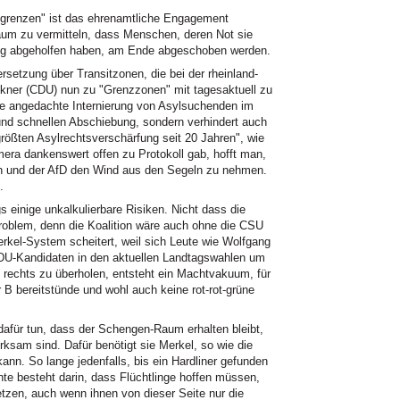
sgrenzen" ist das ehrenamtliche Engagement
kaum zu vermitteln, dass Menschen, deren Not sie
enig abgeholfen haben, am Ende abgeschoben werden.
rsetzung über Transitzonen, die bei der rheinland-
ckner (CDU) nun zu "Grenzzonen" mit tagesaktuell zu
ie angedachte Internierung von Asylsuchenden im
 und schnellen Abschiebung, sondern verhindert auch
"größten Asylrechtsverschärfung seit 20 Jahren", wie
ra dankenswert offen zu Protokoll gab, hofft man,
ern und der AfD den Wind aus den Segeln zu nehmen.
.
gs einige unkalkulierbare Risiken. Nicht dass die
roblem, denn die Koalition wäre auch ohne die CSU
kel-System scheitert, weil sich Leute wie Wolfgang
DU-Kandidaten in den aktuellen Landtagswahlen um
D rechts zu überholen, entsteht ein Machtvakuum, für
 B bereitstünde und wohl auch keine rot-rot-grüne
dafür tun, dass der Schengen-Raum erhalten bleibt,
ksam sind. Dafür benötigt sie Merkel, so wie die
kann. So lange jedenfalls, bis ein Hardliner gefunden
inte besteht darin, dass Flüchtlinge hoffen müssen,
etzen, auch wenn ihnen von dieser Seite nur die