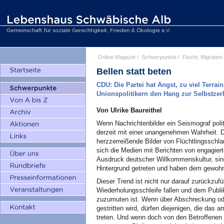
Online Magazin
/
Schwerpunkte
/
Flucht, Migration
Bellen statt beten
CDU: Die Partei hat Angst, zu viel Terrain
Unionspolitikern den Hang zur Selbstze
Von Ulrike Baureithel
Wenn Nachrichtenbilder ein Seismograf politi
derzeit mit einer unangenehmen Wahrheit. 
herzzerreißende Bilder von Flüchtlingsschla
sich die Medien mit Berichten von engagiert
Ausdruck deutscher Willkommenskultur, sind
Hintergrund getreten und haben dem gewohn
Dieser Trend ist nicht nur darauf zurückzuf
Wiederholungsschleife fallen und dem Publ
zuzumuten ist. Wenn über Abschreckung o
gestritten wird, dürfen diejenigen, die das a
treten. Und wenn doch von den Betroffenen d