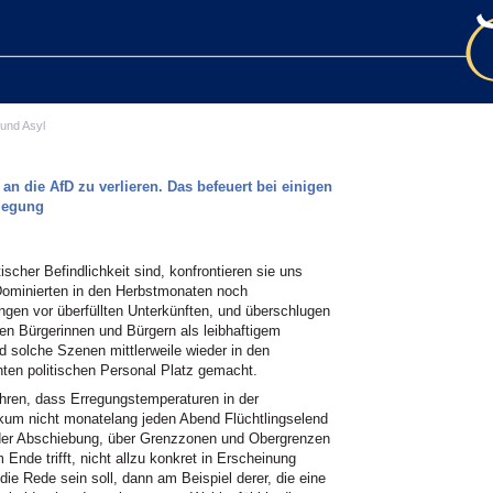
 und Asyl
 an die AfD zu verlieren. Das befeuert bei einigen
rlegung
scher Befindlichkeit sind, konfrontieren sie uns
Dominierten in den Herbstmonaten noch
ngen vor überfüllten Unterkünften, und überschlugen
en Bürgerinnen und Bürgern als leibhaftigem
 solche Szenen mittlerweile wieder in den
ten politischen Personal Platz gemacht.
ühren, dass Erregungstemperaturen in der
ikum nicht monatelang jeden Abend Flüchtlingselend
der Abschiebung, über Grenzzonen und Obergrenzen
m Ende trifft, nicht allzu konkret in Erscheinung
ie Rede sein soll, dann am Beispiel derer, die eine