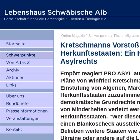
Online Magazin
/
Schwerpunkte
/
Flucht, Migration
Kretschmanns Vorstoß 
Herkunftsstaaten: Ein 
Asylrechts
Empört reagiert PRO ASYL au
Pläne von Winfried Kretschm
Einstufung von Algerien, Mar
Herkunftsstaaten zuzustimmen.
demokratische Grundrechte m
von Minderheiten verletzt wer
Herkunftsstaaten. "Wer diese
einen Blankoscheck ausstell
Belieben weitere Staaten wie z
Ukraine oder andere auf die L