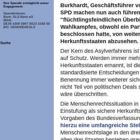
Ihre Spende ermöglicht unser
Burkhardt, Geschäftsführer
Engagement
SPD machen nun auch führen
Spendenkonto:
Bank: GLS Bank eG
"flüchtlingsfeindlichen Übe
IBAN:
DE36 4306 0967 8023 3348 00
Wahlkampfes, obwohl ein Par
BIC: GENODEM1GLS
beschlossen hatte, von weite
Herkunftsstaaten abzusehen.
Suche
Der Kern des Asylverfahrens ist
auf Schutz. Werden immer mehr
Herkunftsstaaten ernannt, ist d
standardisierte Entscheidungen 
Benennung immer weiterer siche
nicht Teil von politischen Deals
wäre überschritten.
Die Menschenrechtssituation in 
Einstufung als sichere Herkunf
Vorgaben des Bundesverfassung
hierzu eine umfangreiche Ste
Menschenrechtslage in den drei
allen drei Staaten bestehen g