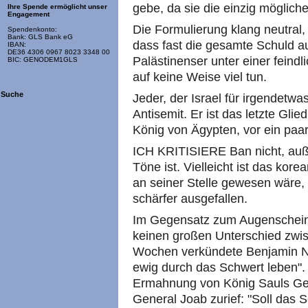
gebe, da sie die einzig möglich
Ihre Spende ermöglicht unser
Engagement
Die Formulierung klang neutral,
Spendenkonto:
Bank: GLS Bank eG
dass fast die gesamte Schuld auf
IBAN:
DE36 4306 0967 8023 3348 00
Palästinenser unter einer feind
BIC: GENODEM1GLS
auf keine Weise viel tun.
Suche
Jeder, der Israel für irgendetwas
Antisemit. Er ist das letzte Glie
König von Ägypten, vor ein paa
ICH KRITISIERE Ban nicht, auße
Töne ist. Vielleicht ist das kore
an seiner Stelle gewesen wäre,
schärfer ausgefallen.
Im Gegensatz zum Augenschein 
keinen großen Unterschied zwis
Wochen verkündete Benjamin N
ewig durch das Schwert leben". D
Ermahnung von König Sauls Gen
General Joab zurief: "Soll das 