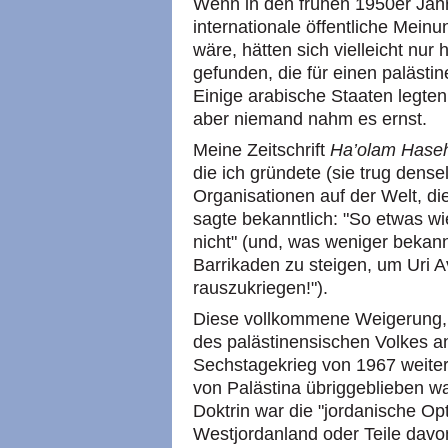
Wenn in den frühen 1950er Jah
internationale öffentliche Mei
wäre, hätten sich vielleicht nu
gefunden, die für einen paläst
Einige arabische Staaten legten
aber niemand nahm es ernst.
Meine Zeitschrift
Ha’olam Hase
die ich gründete (sie trug dens
Organisationen auf der Welt, di
sagte bekanntlich: "So etwas wi
nicht" (und, was weniger bekannt
Barrikaden zu steigen, um Uri 
rauszukriegen!").
Diese vollkommene Weigerung, 
des palästinensischen Volkes 
Sechstagekrieg von 1967 weiter 
von Palästina übriggeblieben war
Doktrin war die "jordanische Opti
Westjordanland oder Teile davo