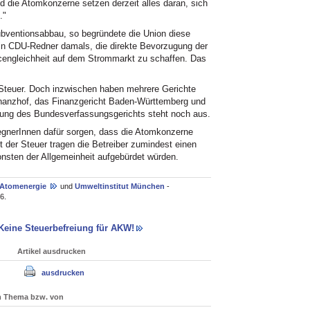
die Atomkonzerne setzen derzeit alles daran, sich
."
ubventionsabbau, so begründete die Union diese
in CDU-Redner damals, die direkte Bevorzugung der
engleichheit auf dem Strommarkt zu schaffen. Das
Steuer. Doch inzwischen haben mehrere Gerichte
inanzhof, das Finanzgericht Baden-Württemberg und
dung des Bundesverfassungsgerichts steht noch aus.
gegnerInnen dafür sorgen, dass die Atomkonzerne
t der Steuer tragen die Betreiber zumindest einen
sonsten der Allgemeinheit aufgebürdet würden.
n Atomenergie
und
Umweltinstitut München
-
6.
Keine Steuerbefreiung für AKW!
Artikel ausdrucken
ausdrucken
um Thema bzw. von