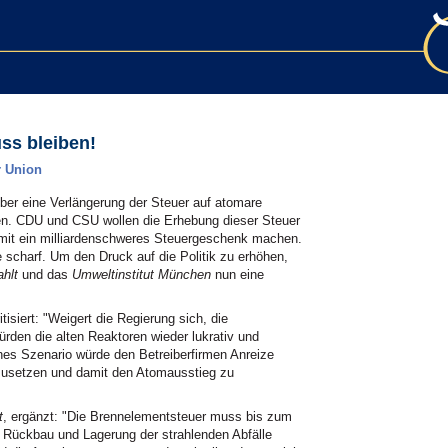
ss bleiben!
r Union
ber eine Verlängerung der Steuer auf atomare
en. CDU und CSU wollen die Erhebung dieser Steuer
amit ein milliardenschweres Steuergeschenk machen.
 scharf. Um den Druck auf die Politik zu erhöhen,
ahlt
und das
Umweltinstitut München
nun eine
ritisiert: "Weigert die Regierung sich, die
rden die alten Reaktoren wieder lukrativ und
hes Szenario würde den Betreiberfirmen Anreize
nzusetzen und damit den Atomausstieg zu
t
, ergänzt: "Die Brennelementsteuer muss bis zum
 Rückbau und Lagerung der strahlenden Abfälle