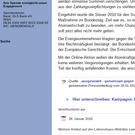
werden immense Summen verschlingen. Und 
Ihre Spende ermöglicht unser
aus den Zahlungsverpflichtungen zu stehlen
Engagement
Spendenkonto:
Eingeführt wurde die Steuer 2010 für den S
Bank: GLS Bank eG
Maßnahme im Bundestag. Ziel war es, so e
IBAN:
DE36 4306 0967 8023 3348 00
Atomwirtschaft zu beenden, um mehr Chanc
BIC: GENODEM1GLS
soll jetzt alles nicht mehr gelten.
Die Energieunternehmen klagten gegen die 
Suche
ihre Rechtmäßigkeit bestätigt: der Bundesf
der Europäische Gerichtshof. Die Entschei
Mit der Online-Aktion wollen die Atomkraft
keine weiteren Vergünstigungen erhalten. Mi
Teil der künftig anfallenden Kosten, die an
Quelle:
.ausgestrahlt - gemeinsam gege
gemeinsame Pressemitteilung vom 28.01.201
Hier unterschreiben: Kampagne: 
Veröffentlicht am
28. Januar 2016
Weitere Artikel auf der Lebenshaus-WebSite z