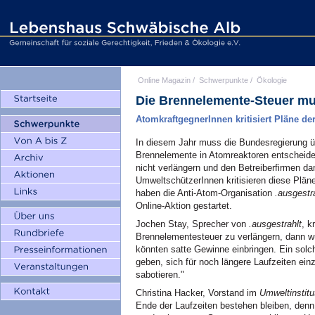
Online Magazin
/
Schwerpunkte
/
Ökologie
Die Brennelemente-Steuer mu
AtomkraftgegnerInnen kritisiert Pläne de
In diesem Jahr muss die Bundesregierung ü
Brennelemente in Atomreaktoren entscheid
nicht verlängern und den Betreiberfirmen d
UmweltschützerInnen kritisieren diese Pläne
haben die Anti-Atom-Organisation
.ausgestr
Online-Aktion gestartet.
Jochen Stay, Sprecher von
.ausgestrahlt
, k
Brennelementesteuer zu verlängern, dann wü
könnten satte Gewinne einbringen. Ein solc
geben, sich für noch längere Laufzeiten ei
sabotieren."
Christina Hacker, Vorstand im
Umweltinstitu
Ende der Laufzeiten bestehen bleiben, denn