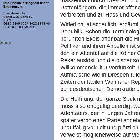
massenhaft durch Dresden und 
Ihre Spende ermöglicht unser
Rattenfängern, die immer offene
Engagement
verbreiten und zu Hass und Gew
Spendenkonto:
Bank: GLS Bank eG
IBAN:
Widerlich, abscheulich, erbärmli
DE36 4306 0967 8023 3348 00
BIC: GENODEM1GLS
Republik. Schon die Terminolog
berührten Ekels offenbart die Hi
Suche
Politiker und ihren Appellen ist
den ein Attentat auf die Kölner
Reker auslöst und die bisher so
Willkommenskultur verdunkelt. 
Aufmärsche wie in Dresden rufe
Zeiten der labilen Weimarer Repu
bundesdeutschen Demokratie u
Die Hoffnung, der ganze Spuk m
muss also endgültig beerdigt w
Attentäters, der in jungen Jahre
später verbotenen Partei angeh
unauffällig verhielt und plötzlic
verweist möglicherweise auf vie