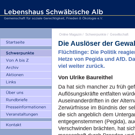
Online Magazin
/
Schwerpunkte
/
Gesellschaft
Die Auslöser der Gewal
Flüchtlinge: Die Politik reagi
Hetze von Pegida und AfD. Das
viel weiter zurück.
Von Ulrike Baureithel
Da hat sich mancher zu früh ge
Auflösungskräfte entfalten würd
Auseinanderdriften in der Altern
Zerwürfnisse im Bündnis der se
die sich angeblich dem Unterg
entgegenstemmen (Pegida), auch
Verschwinden brächten, hat sich n