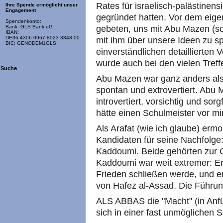
Rates für israelisch-palästinen
Ihre Spende ermöglicht unser
Engagement
gegründet hatten. Vor dem eigen
Spendenkonto:
gebeten, uns mit Abu Mazen (so
Bank: GLS Bank eG
IBAN:
DE36 4306 0967 8023 3348 00
mit ihm über unsere Ideen zu s
BIC: GENODEM1GLS
einverständlichen detaillierten
wurde auch bei den vielen Treffe
Suche
Abu Mazen war ganz anders als 
spontan und extrovertiert. Abu 
introvertiert, vorsichtig und sorg
hätte einen Schulmeister vor mir
Als Arafat (wie ich glaube) erm
Kandidaten für seine Nachfolg
Kaddoumi. Beide gehörten zur 
Kaddoumi war weit extremer: Er 
Frieden schließen werde, und 
von Hafez al-Assad. Die Führu
ALS ABBAS die "Macht" (in Anfü
sich in einer fast unmöglichen S