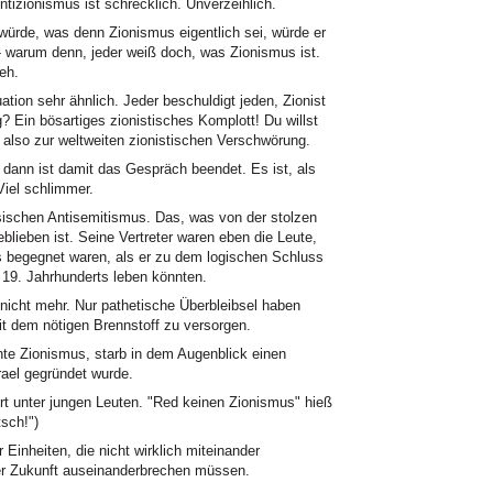
ntizionismus ist schrecklich. Unverzeihlich.
würde, was denn Zionismus eigentlich sei, würde er
- warum denn, jeder weiß doch, was Zionismus ist.
eh.
ation sehr ähnlich. Jeder beschuldigt jeden, Zionist
? Ein bösartiges zionistisches Komplott! Du willst
 also zur weltweiten zionistischen Verschwörung.
dann ist damit das Gespräch beendet. Es ist, als
Viel schlimmer.
ssischen Antisemitismus. Das, was von der stolzen
blieben ist. Seine Vertreter waren eben die Leute,
s begegnet waren, als er zu dem logischen Schluss
19. Jahrhunderts leben könnten.
nicht mehr. Nur pathetische Überbleibsel haben
it dem nötigen Brennstoff zu versorgen.
e Zionismus, starb in dem Augenblick einen
srael gegründet wurde.
t unter jungen Leuten. "Red keinen Zionismus" hieß
sch!")
 Einheiten, die nicht wirklich miteinander
er Zukunft auseinanderbrechen müssen.