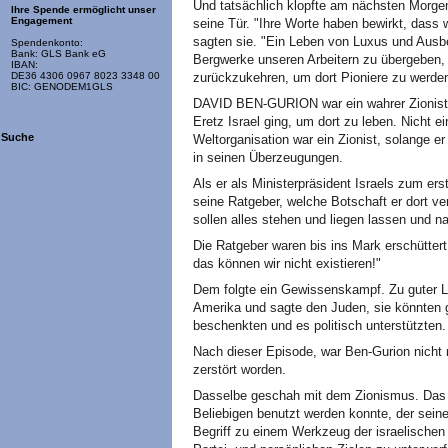
Und tatsächlich klopfte am nächsten Morge
Ihre Spende ermöglicht unser
Engagement
seine Tür. "Ihre Worte haben bewirkt, dass 
sagten sie. "Ein Leben von Luxus und Ausb
Spendenkonto:
Bank: GLS Bank eG
Bergwerke unseren Arbeitern zu übergeben, 
IBAN:
zurückzukehren, um dort Pioniere zu werden
DE36 4306 0967 8023 3348 00
BIC: GENODEM1GLS
DAVID BEN-GURION war ein wahrer Zionist. E
Eretz Israel ging, um dort zu leben. Nicht e
Suche
Weltorganisation war ein Zionist, solange er
in seinen Überzeugungen.
Als er als Ministerpräsident Israels zum erst
seine Ratgeber, welche Botschaft er dort v
sollen alles stehen und liegen lassen und n
Die Ratgeber waren bis ins Mark erschüttert.
das können wir nicht existieren!"
Dem folgte ein Gewissenskampf. Zu guter Le
Amerika und sagte den Juden, sie könnten g
beschenkten und es politisch unterstützten.
Nach dieser Episode, war Ben-Gurion nicht
zerstört worden.
Dasselbe geschah mit dem Zionismus. Das
Beliebigen benutzt werden konnte, der seine
Begriff zu einem Werkzeug der israelischen