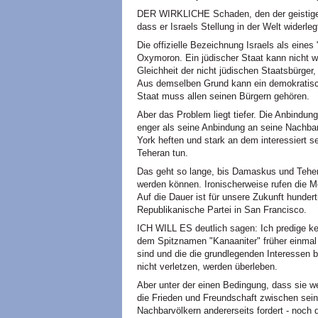
DER WIRKLICHE Schaden, den der geistige Wü
dass er Israels Stellung in der Welt widerleg
Die offizielle Bezeichnung Israels als eines
Oxymoron. Ein jüdischer Staat kann nicht wa
Gleichheit der nicht jüdischen Staatsbürger,
Aus demselben Grund kann ein demokratisch
Staat muss allen seinen Bürgern gehören.
Aber das Problem liegt tiefer. Die Anbindung
enger als seine Anbindung an seine Nachbar
York heften und stark an dem interessiert
Teheran tun.
Das geht so lange, bis Damaskus und Teher
werden können. Ironischerweise rufen die Me
Auf die Dauer ist für unsere Zukunft hundert
Republikanische Partei in San Francisco.
ICH WILL ES deutlich sagen: Ich predige ke
dem Spitznamen "Kanaaniter" früher einmal b
sind und die die grundlegenden Interessen b
nicht verletzen, werden überleben.
Aber unter der einen Bedingung, dass sie we
die Frieden und Freundschaft zwischen sein
Nachbarvölkern andererseits fordert - noch 