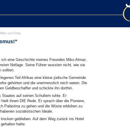
ilitär und Krieg
ismus!”
te ich eine Geschichte meines Freundes Miko Almaz.
rnsten Notlage. Seine Führer wussten nicht, wie sie
 sollten.
legenen Teil Afrikas eine kleine jüdische Gemeinde
erke gehörten und die unermesslich reich waren. Die
ten Geldbeschaffer und schickte ihn dorthin.
Staates auf seinen Schultern ruhte. Er
hielt ihnen DIE Rede. Er sprach über die Pioniere,
ach Palästina zu gehen und die Wüste erblühen zu
rhabenen sozialistischen Ideale.
e trocken geblieben. Auf dem Weg zurück ins Hotel
gehalten hatte.