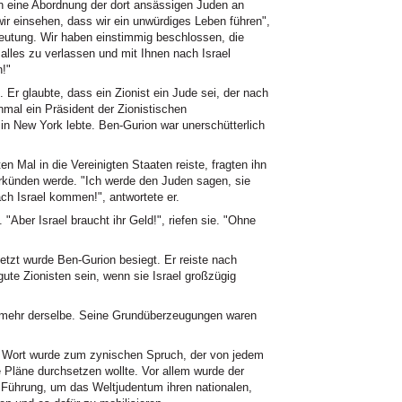
n eine Abordnung der dort ansässigen Juden an
wir einsehen, dass wir ein unwürdiges Leben führen",
eutung. Wir haben einstimmig beschlossen, die
alles zu verlassen und mit Ihnen nach Israel
!"
r glaubte, dass ein Zionist ein Jude sei, der nach
inmal ein Präsident der Zionistischen
 in New York lebte. Ben-Gurion war unerschütterlich
en Mal in die Vereinigten Staaten reiste, fragten ihn
erkünden werde. "Ich werde den Juden sagen, sie
ach Israel kommen!", antwortete er.
 "Aber Israel braucht ihr Geld!", riefen sie. "Ohne
tzt wurde Ben-Gurion besiegt. Er reiste nach
ute Zionisten sein, wenn sie Israel großzügig
 mehr derselbe. Seine Grundüberzeugungen waren
 Wort wurde zum zynischen Spruch, der von jedem
 Pläne durchsetzen wollte. Vor allem wurde der
 Führung, um das Weltjudentum ihren nationalen,