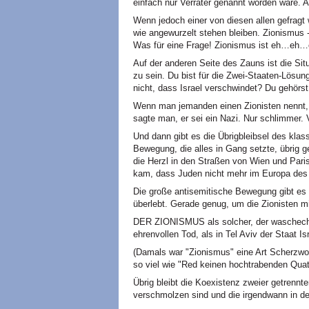
einfach nur Verräter genannt worden wäre. A
Wenn jedoch einer von diesen allen gefragt 
wie angewurzelt stehen bleiben. Zionismus 
Was für eine Frage! Zionismus ist eh…eh…
Auf der anderen Seite des Zauns ist die Situ
zu sein. Du bist für die Zwei-Staaten-Lösung
nicht, dass Israel verschwindet? Du gehörst
Wenn man jemanden einen Zionisten nennt, 
sagte man, er sei ein Nazi. Nur schlimmer. 
Und dann gibt es die Übrigbleibsel des kla
Bewegung, die alles in Gang setzte, übrig ge
die Herzl in den Straßen von Wien und Pari
kam, dass Juden nicht mehr im Europa des 
Die große antisemitische Bewegung gibt es 
überlebt. Gerade genug, um die Zionisten m
DER ZIONISMUS als solcher, der waschecht
ehrenvollen Tod, als in Tel Aviv der Staat I
(Damals war "Zionismus" eine Art Scherzwor
so viel wie "Red keinen hochtrabenden Quat
Übrig bleibt die Koexistenz zweier getrennter
verschmolzen sind und die irgendwann in d