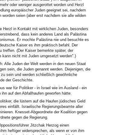
 mehr oder weniger ausgerottet worden und Herzl
iedlung europäischer Juden geeignet sei, nachdem
n worden seien (aber erst nachdem sie alle wilden
e Herzl in Kontakt mit wirklichen Juden, besonders
erstrebend, dass kein anderes Land als Palästina
ionismus. Er mochte Palästina nie und besuchte es
 deutsche Kaiser es ihm praktisch befahl. Der
 treffen. (Der Kaiser bemerkte später, der
ie kann nicht mit Juden umgesetzt werden".)
h: Alle Juden der Welt werden in den neuen Staat
en sein, die Juden genannt werden. Diejenigen, die
en zu sein und werden schließlich gewöhnliche
nde der Geschichte.
 war für Politiker - in Israel wie im Ausland - ein
 ihn auf den Abfallhaufen geworfen hätte.
itiker, die lüstern auf die Haufen jüdisches Geld
eres einfällt. Israelische Regierungsbeamte aller
iminieren. Knesset-Abgeordnete der Koalition gegen
rdnete gegen die Regierung.
ppositionsführer Jitzchak Herzog einen
 ihm heftiger widersprechen, als wenn er von ihm