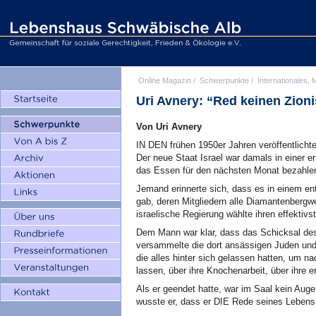
Online Magazin
/
Schwerpunkte
/
Internationales, M
Uri Avnery: “Red keinen Zion
Von Uri Avnery
IN DEN frühen 1950er Jahren veröffentlich
Der neue Staat Israel war damals in einer e
das Essen für den nächsten Monat bezahlen
Jemand erinnerte sich, dass es in einem ent
gab, deren Mitgliedern alle Diamantenbergw
israelische Regierung wählte ihren effektivs
Dem Mann war klar, dass das Schicksal des 
versammelte die dort ansässigen Juden und 
die alles hinter sich gelassen hatten, um n
lassen, über ihre Knochenarbeit, über ihre e
Als er geendet hatte, war im Saal kein Aug
wusste er, dass er DIE Rede seines Lebens 