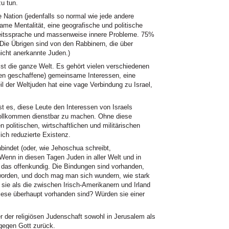
u tun.
le Nation (jedenfalls so normal wie jede andere
same Mentalität, eine geografische und politische
rheitssprache und massenweise innere Probleme. 75%
Die Übrigen sind von den Rabbinern, die über
nicht anerkannte Juden.)
st die ganze Welt. Es gehört vielen verschiedenen
ten geschaffene) gemeinsame Interessen, eine
eil der Weltjuden hat eine vage Verbindung zu Israel,
t es, diese Leute den Interessen von Israels
vollkommen dienstbar zu machen. Ohne diese
 politischen, wirtschaftlichen und militärischen
ich reduzierte Existenz.
indet (oder, wie Jehoschua schreibt,
 Wenn in diesen Tagen Juden in aller Welt und in
st das offenkundig. Die Bindungen sind vorhanden,
 worden, und doch mag man sich wundern, wie stark
d sie als die zwischen Irisch-Amerikanern und Irland
iese überhaupt vorhanden sind? Würden sie einer
r der religiösen Judenschaft sowohl in Jerusalem als
gegen Gott zurück.