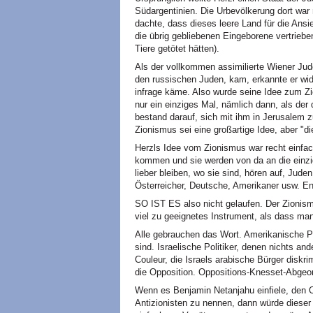
Südargentinien. Die Urbevölkerung dort war
dachte, dass dieses leere Land für die Ans
die übrig gebliebenen Eingeborene vertriebe
Tiere getötet hätten).
Als der vollkommen assimilierte Wiener Jud
den russischen Juden, kam, erkannte er wid
infrage käme. Also wurde seine Idee zum Z
nur ein einziges Mal, nämlich dann, als der
bestand darauf, sich mit ihm in Jerusalem zu
Zionismus sei eine großartige Idee, aber "d
Herzls Idee vom Zionismus war recht einfac
kommen und sie werden von da an die einzig
lieber bleiben, wo sie sind, hören auf, Jud
Österreicher, Deutsche, Amerikaner usw. E
SO IST ES also nicht gelaufen. Der Zionismus
viel zu geeignetes Instrument, als dass man
Alle gebrauchen das Wort. Amerikanische Pol
sind. Israelische Politiker, denen nichts and
Couleur, die Israels arabische Bürger diskr
die Opposition. Oppositions-Knesset-Abgeo
Wenn es Benjamin Netanjahu einfiele, den O
Antizionisten zu nennen, dann würde dieser