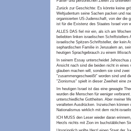
Partei- und persönlichen Zielen zu unterwerf
Zurück zur Geschichte: Es könnte keine gr
Weltjudentum seine Sachen packen und nac
organisierten US-Judenschaft, von der die 
ist für die Existenz des Staates Israel von
ALLES DAS fiel mir ein, als ich am Woche
beliebten linken israelischen Schriftstellers
israelische Spitzen-Schriftsteller, der kein 
sephardischen Familie in Jerusalem an, sei
heutigen Sprachgebrauch zu einem
Misrach
In seinem Essay unterscheidet Jehoschua 
Ansicht nach sind die beiden nicht in eine
glauben machen will, sondern sie sind zwei 
"zusammengeschweißt" worden sind und die 
"Zionismus" spielt in dieser Zweiheit eine zw
Im heutigen Israel ist das eine gewagte The
wurden die Menschen für weniger verbrannt.
unterschiedliche Gottheiten. Aber meiner M
veralteten Ausdrücken. Inzwischen können wi
Nationalismus wirklich mit dem nicht-israe
ICH MUSS den Leser wieder daran erinnern,
Herzls nichts mit Zion im buchstäblichen Si
Ursprünglich wollte Herzl einen Staat der Ju