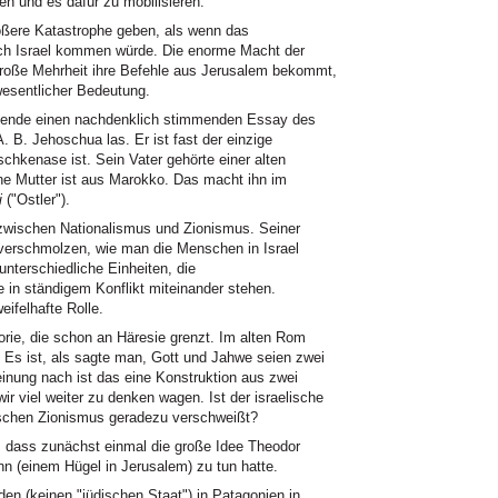
en und es dafür zu mobilisieren.
ößere Katastrophe geben, als wenn das
h Israel kommen würde. Die enorme Macht der
große Mehrheit ihre Befehle aus Jerusalem bekommt,
 wesentlicher Bedeutung.
nende einen nachdenklich stimmenden Essay des
 A. B. Jehoschua las. Er ist fast der einzige
Aschkenase ist. Sein Vater gehörte einer alten
ne Mutter ist aus Marokko. Das macht ihn im
i
("Ostler").
zwischen Nationalismus und Zionismus. Seiner
s verschmolzen, wie man die Menschen in Israel
unterschiedliche Einheiten, die
in ständigem Konflikt miteinander stehen.
eifelhafte Rolle.
orie, die schon an Häresie grenzt. Im alten Rom
 Es ist, als sagte man, Gott und Jahwe seien zwei
einung nach ist das eine Konstruktion aus zwei
r viel weiter zu denken wagen. Ist der israelische
lischen Zionismus geradezu verschweißt?
 dass zunächst einmal die große Idee Theodor
nn (einem Hügel in Jerusalem) zu tun hatte.
den (keinen "jüdischen Staat") in Patagonien in