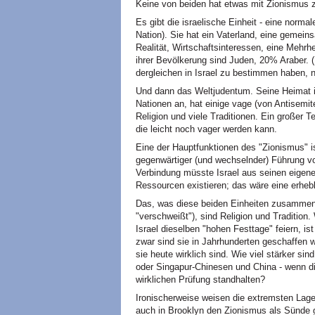
Keine von beiden hat etwas mit Zionismus z
Es gibt die israelische Einheit - eine norma
Nation). Sie hat ein Vaterland, eine gemein
Realität, Wirtschaftsinteressen, eine Meh
ihrer Bevölkerung sind Juden, 20% Araber. (
dergleichen in Israel zu bestimmen haben, 
Und dann das Weltjudentum. Seine Heimat i
Nationen an, hat einige vage (von Antisemi
Religion und viele Traditionen. Ein großer T
die leicht noch vager werden kann.
Eine der Hauptfunktionen des "Zionismus" is
gegenwärtiger (und wechselnder) Führung 
Verbindung müsste Israel aus seinen eigenen
Ressourcen existieren; das wäre eine erhebl
Das, was diese beiden Einheiten zusammenb
"verschweißt"), sind Religion und Tradition.
Israel dieselben "hohen Festtage" feiern, i
zwar sind sie in Jahrhunderten geschaffen
sie heute wirklich sind. Wie viel stärker sin
oder Singapur-Chinesen und China - wenn d
wirklichen Prüfung standhalten?
Ironischerweise weisen die extremsten Lage
auch in Brooklyn den Zionismus als Sünde 