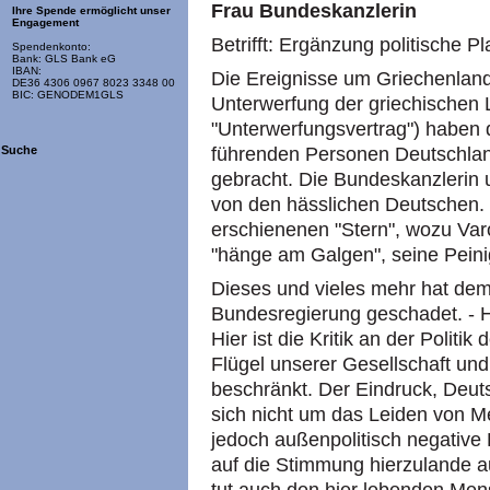
Frau Bundeskanzlerin
Ihre Spende ermöglicht unser
Engagement
Betrifft: Ergänzung politische 
Spendenkonto:
Bank: GLS Bank eG
IBAN:
Die Ereignisse um Griechenland
DE36 4306 0967 8023 3348 00
BIC: GENODEM1GLS
Unterwerfung der griechischen L
"Unterwerfungsvertrag") haben
führenden Personen Deutschland
Suche
gebracht. Die Bundeskanzlerin 
von den hässlichen Deutschen. 
erschienenen "Stern", wozu Var
"hänge am Galgen", seine Peinig
Dieses und vieles mehr hat de
Bundesregierung geschadet. - H
Hier ist die Kritik an der Politi
Flügel unserer Gesellschaft und
beschränkt. Der Eindruck, Deut
sich nicht um das Leiden von 
jedoch außenpolitisch negative
auf die Stimmung hierzulande a