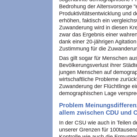
Bedrohung der Altersvorsorge "
Produktivitätsentwicklung und d
erhöhen, faktisch ein vergleichs
Zuwanderung wird in diesen Krei
zwar das Ergebnis einer wahren
dank einer 20-jährigen Agitation 
Zustimmung für die Zuwanderun
Das gilt sogar für Menschen au
Bevölkerungsverlust ihrer Städ
jungen Menschen auf demographi
wirtschaftliche Probleme zurüc
Zuwanderung der Flüchtlinge ei
demographischen Lage verspre
Problem Meinungsdifferenz
allem zwischen CDU und 
In der CSU wie auch in Teilen d
unserer Grenzen für 100tausend
Kontrolle wie auch die Ermunte