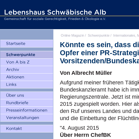
Online Magazin
/
Schwerpunkte
/
Internationales, M
Könnte es sein, dass di
Opfer einer PR-Strateg
Vorsitzenden/Bundeska
Von Albrecht Müller
Aufgrund meiner früheren Tätigk
Bundeskanzleramt habe ich imm
Regierungszentrale. Jetzt ist m
2015 zugespielt worden. Hier a
den Ruf unseres Landes und da
und die Einbettung der Flüchtling
"4. August 2015
Über Herrn ChefBK