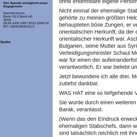
ohne erkennbare eigene Persönl
Ihre Spende ermöglicht unser
Engagement
Nicht einmal der ehemalige St
Spendenkonto:
gehörte zu meinen größten Held
Bank: GLS Bank eG
IBAN:
DE36 4306 0967 8023 3348 00
behaupteten böse Zungen, er v
BIC: GENODEM1GLS
orientalischen Herkunft, da der
orientalischer Herkunft war. A
Suche
Bulgarien, seine Mutter aus Syr
Verteidigungsminister Schaul M
war für einen der aufeinanderf
verantwortlich. Er war beliebt un
Jetzt bewundere ich alle drei. Me
zutiefst dankbar.
WAS HAT eine so tiefgehende V
Sie wurde durch einen weiteren
Barak, veranlasst.
(Wenn das den Eindruck erweckt
ehemaligen Stabschefs, dann wä
sind tatsächlich reichlich mit ih