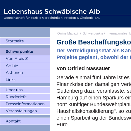
Online Magazin
/
Schwerpunkte
/
Internationales, M
Große Beschaffungskoa
Der Verteidigungsetat als K
Projekte geplant, obwohl der 
Von Otfried Nassauer
Gerade einmal fünf Jahre ist es
Finanzkrise den damaligen Vert
Guttenberg dazu veranlasste, s
Hamburg auf einen Sparkurs ein
non" künftiger Bundeswehrplanun
Haushaltskonsolidierung", so z
einen Sparbeitrag der Bundeswe
Euro.