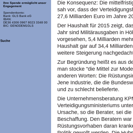
Die Konsequenz: Die mittelfris
Ihre Spende ermöglicht unser
Engagement
sah vor, dass der Verteidigungs
Spendenkonto:
27,6 Milliarden Euro im Jahre 20
Bank: GLS Bank eG
IBAN:
DE36 4306 0967 8023 3348 00
Der Haushalt für 2015 zeigt, d
BIC: GENODEM1GLS
Jahr sind Militärausgaben in Hö
vorgesehen, 5,4 Milliarden mehr
Suche
Haushalt gar auf 34,4 Milliarde
weitere Steigerung nachgedacht
Zur Begründung heißt es aus de
man stocke "die Mittel zur Mode
anderen Worten: Die Rüstungsi
Jene Industrie, die die Bundesw
und zu schlecht belieferte.
Die Unternehmensberatung KPM
Verteidigungsministeriums unter
Ursache, so die Berater, sei die
Beschaffung. Den Beratern war
Rüstungsvorhaben daran kranken,
Politik gewollt werden. Die Hu