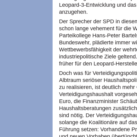
Leopard-3-Entwicklung und da
anzugehen.
Der Sprecher der SPD in diesem
schon lange vehement für die 
Parteikollege Hans-Peter Barte
Bundeswehr, plädierte immer wi
Wettbewerbsfähigkeit der wehrt
industriepolitische Ziele gelt
früher für den Leopard-Herstel
Doch was für Verteidigungspolit
Albtraum seriöser Haushaltspol
zu realisieren, ist deutlich meh
Verteidigungshaushalt vorgeseh
Euro, die Finanzminister Schäub
Haushaltsberatungen zusätzlich
sind nötig. Der Verteidigungsh
solange die Koalitionäre auf das t
Führung setzen: Vorhandene Pr
und neuen Vorhaben übertüncht