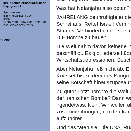
Ihre Spende ermöglicht unser
Engagement
Was hat Netanjahu also getan?
Spendenkonto:
Bank: GLS Bank eG
JAHRELANG beunruhigte er die 
IBAN:
DE36 4306 0967 8023 3348 00
Schrei aus: Rettet Israel! Verhi
BIC: GENODEM1GLS
Staates! Verhindert einen zweit
DIE Bombe zu bauen.
Suche
Die Welt nahm davon keinerlei 
beschäftigt. Es gibt jederzeit ü
Wirtschaftsdepressionen. Seuc
Aber Netanjahu ließ nicht ab. E
Knesset bis zu dem des Kongres
seine Botschaft hinauszuposau
Zu guter Letzt horchte die Welt 
der iranischen Bombe? Dann wol
irgendetwas. Nein. Wir wollen a
zusammenbringen, um den Iran 
aufzuhören.
Und das taten sie. Die USA, Rus