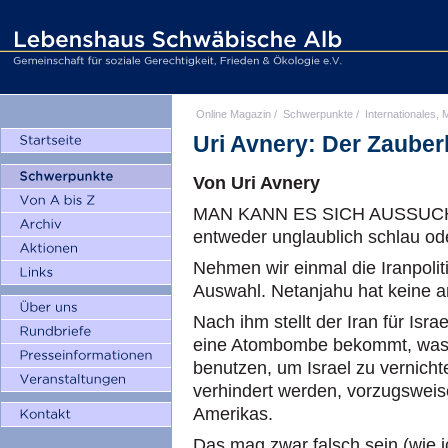
Online Magazin
/
Schwerpunkte
/
Internationales, M
Uri Avnery: Der Zauber
Von Uri Avnery
MAN KANN ES SICH AUSSUCHEN
entweder unglaublich schlau od
Nehmen wir einmal die Iranpolit
Auswahl. Netanjahu hat keine an
Nach ihm stellt der Iran für Isr
eine Atombombe bekommt, was G
benutzen, um Israel zu vernicht
verhindert werden, vorzugsweis
Amerikas.
Das mag zwar falsch sein (wie ic